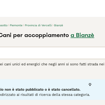
ssotto
Piemonte
Provincia di Vercelli
Bianzè
 Cani per accoppiamento
a Bianzè
ei cani unici ed energici che negli anni si sono fatti strada nei
di statura, un bassotto è pieno di energie e sarà felice di fare
 in Germania, dove veniva allevata per cacciare conigli, tassi 
'aperto e inseguire una traccia, ma sono altrettanto felici di r
 bassotti sono compagni intelligenti e leali e amano far parte d
o non è stato pubblicato o è stato cancellato.
agina di consigli sul Bassotto
per informazioni su questa razz
dirizzato ai risultati di ricerca della stessa categoria.
7