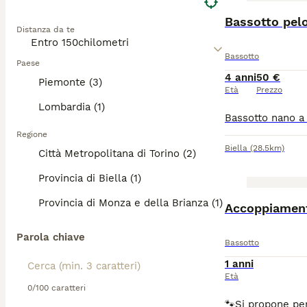
Bassotto pel
Distanza da te
Bassotto
Paese
4 anni
50 €
Piemonte (3)
Età
Prezzo
Lombardia (1)
Regione
Biella
(28.5km)
Città Metropolitana di Torino (2)
Provincia di Biella (1)
Provincia di Monza e della Brianza (1)
Accoppiamen
Parola chiave
Bassotto
1 anni
Età
0/100 caratteri