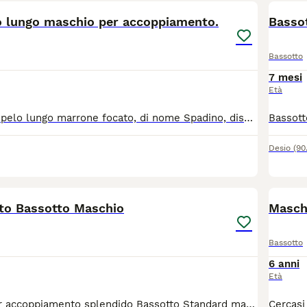
o lungo maschio per accoppiamento.
Bassot
Bassotto
7 mesi
Età
Bassotto nano a pelo lungo marrone focato, di nome Spadino, disponibile per monta naturale. Nato il 05.05.2022, peso 5,5 kg. Con pedigree ENCI, in regola con vaccini e microchip. Munito di test genetici. Carattere docile, equilibrato e tranquillo, ma con buona attività fisica. In cambio della monta si richiede un cucciolo. Siamo nella provincia di Biella/Canavese ma disponibili a spostarci. Per eventuali informazioni: Elisa 3288335409 (su whatsapp).
Desio
(90
5
to Bassotto Maschio
Bassotto
6 anni
Età
🐾Si propone per accoppiamento splendido Bassotto Standard maschio Arlecchino, di nome Lucky, di 1 anno e mezzo, in ottima salute. Lucky è un cane dal carattere equilibrato, vivace, intelligente, socievole e molto affettuoso. Cresciuto in ambiente familiare, è abituato al contatto con persone e altri cani. 📌 Nessun pedigree 📍 Chivasso (provincia di Torino) Cerchiamo una femmina sana e ben tenuta per un accoppiamento. Per maggiori informazioni, foto e dettagli su Lucky, contattatemi in privato. Sarò felice di fornire tutte le informazioni necessarie. 🐶