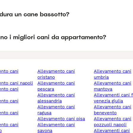
dura un cane bassotto?
no i migliori cani da appartamento?
allevamento cani
allevamento cani
oristano
umbria
ento cani napoli
allevamento cani
allevamento cani
pescara
mantova
allevamento cani
allevamenti cani friuli
alessandria
venezia giulia
allevamento cani
allevamento cani
ragusa
benevento
allevamento cani pisa
allevamento cani
allevamento cani
pozzuoli napoli
o
savona
allevamenti cani