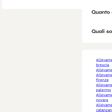
Quanto 
Quali so
allevamento cani
brescia
allevam
allevamento cani
firenze
allevamento cani
palermo
allevamento cani
novara
allevamento cani
catanzar