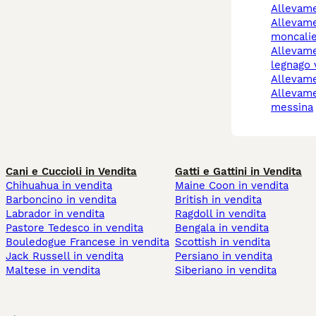
allevam
allevamento cani
moncalie
allevamento cani
legnago 
allevam
allevamento cani
messina
Cani e Cuccioli in Vendita
Gatti e Gattini in Vendita
Chihuahua in vendita
Maine Coon in vendita
Barboncino in vendita
British in vendita
Labrador in vendita
Ragdoll in vendita
Pastore Tedesco in vendita
Bengala in vendita
Bouledogue Francese in vendita
Scottish in vendita
Jack Russell in vendita
Persiano in vendita
Maltese in vendita
Siberiano in vendita