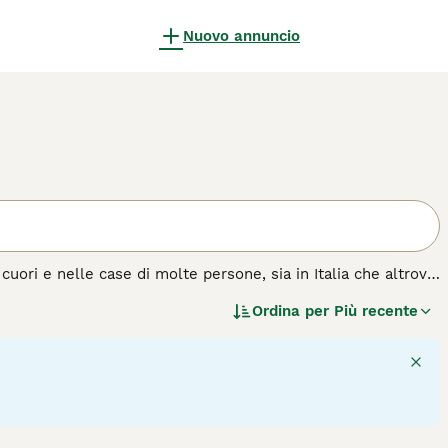
Nuovo annuncio
 cuori e nelle case di molte persone, sia in Italia che altrove.
 tutto l'esercizio che il suo proprietario gli permetterà. La
Ordina per
Più recente
e piccola selvaggina. Non c'è niente che questi cani amano di
annicchiarsi sul divano accanto al loro proprietario alla fine
i una famiglia.
a di cane.
6