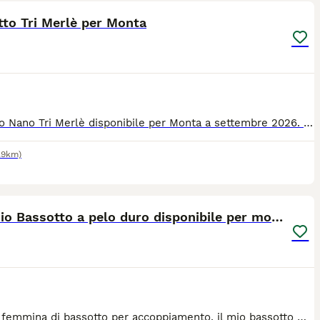
to Tri Merlè per Monta
Bassotto Nano Tri Merlè disponibile per Monta a settembre 2026. - 9 Mesi a settembre - Perfettamente in salute - 6 Kili - Taglia Nana - Arlecchino ( tri merlè ) - accoppiamento naturale OPZIONI: - un cucciolo a nostra scelta - 400 euro solo monta PER PROGRAMMARE MONTA: 3293613022 (mandare messaggio whatsapp) (Possiamo spostarci noi su Lombardia o regioni vicine oppure ospitare per la durata della monta).
.9km)
6
Maschio Bassotto a pelo duro disponibile per monta
Cercasi femmina di bassotto per accoppiamento, il mio bassotto maschio a pelo duro è di taglia standard (vedi foto), in ottima salute, di 6 anni di età. Cercasi preferibilmente zona Torino/Piemonte Per maggiori informazioni scrivetemi , grazie