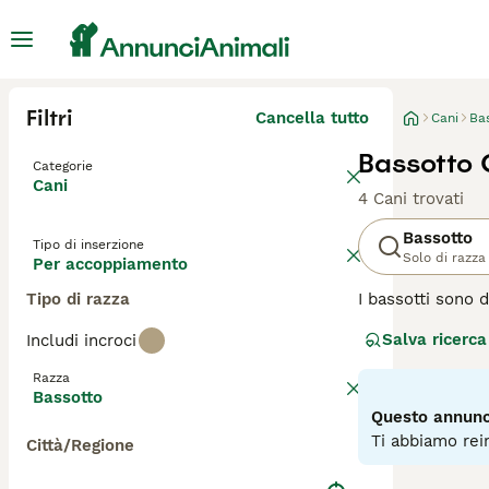
Filtri
Cancella tutto
Cani
Ba
Bassotto
Categorie
Cani
4 Cani trovati
Bassotto
Tipo di inserzione
Solo di razza
Per accoppiamento
Tipo di razza
I bassotti sono d
Anche se piccolo 
Salva ricerca
Includi incroci
razza ha origine
più che stare all
Razza
della giornata. I
Bassotto
Questo annunci
Leggi la
nostra p
Ti abbiamo rein
Città/Regione