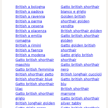
british a bologna
gatto british shorthair
british a padova
bianco e grigio
british a ravenna
golden british
british a parma
shorthair golden
british a cesena
vendita
british a piacenza
british shorthair golden
british a emilia
gatto british shorthair
romagna
golden
british a rimini
gatto golden british
british a faenza
shorthair
british a modena
gatto grigio british
gatto british shorthair
shorthair
maschio
gatto british shorthair
gatto british femmina
nero
british shorthair gatto
british longhair cuccioli
british shorthair blue
gatto british shorthair
gatto british shorthair
blu
lilac
british shorthair
gatto british shorthair
marrone
grigio
gatto british shorthair
british longhair golden
silver tabby