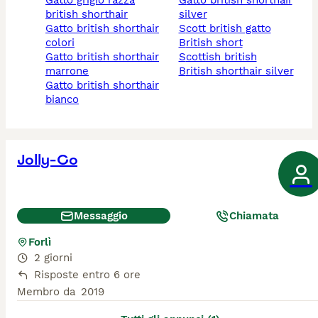
gatto grigio razza
gatto british shorthair
british shorthair
silver
gatto british shorthair
scott british gatto
colori
british short
gatto british shorthair
scottish british
marrone
british shorthair silver
gatto british shorthair
bianco
Jolly-Co
Messaggio
Chiamata
Forlì
2 giorni
Risposte entro 6 ore
Membro da
2019