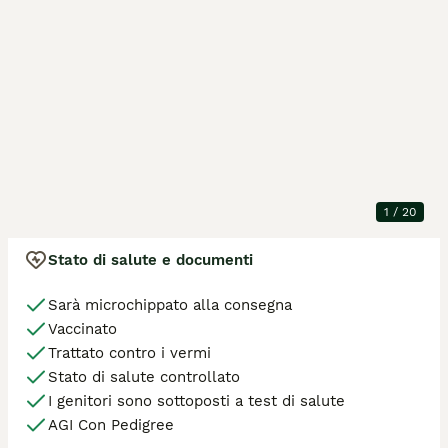
Pedigree ministeriale Agi, riconosciuto dalla 
ID annuncio
:
6iBgxNi1S
Federazione internazionale WCF (World Cat 
Federation)

Dettagli della cucciolata
Siamo a Forli , ma e possibile effettuare la consegna.

Posizione
Forlì
Piu foto e video su whatsapp 3203347190
Animali nella
2 maschio / 1 femmina
cucciolata
Razza
British
Età dell'animale
12 settimane, 2 giorni
Animale disponibile
21 ago 2026
1
/
20
Stato di salute e documenti
Sarà microchippato alla consegna
Vaccinato
Trattato contro i vermi
Stato di salute controllato
I genitori sono sottoposti a test di salute
AGI Con Pedigree