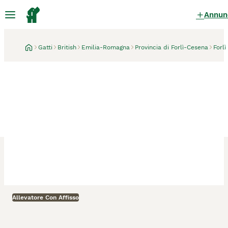
Annun
Gatti
British
Emilia-Romagna
Provincia di Forlì-Cesena
Forlì
Allevatore Con Affisso
Forlì
1 mese
BRITISH Shorthair BLU