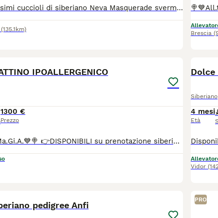
Si cedono dolcissimi cuccioli di siberiano Neva Masquerade sverminati, svezzati, abituati agli umani, lettiera e super coccolosi. Anallergici per natura sono perfetti per chi soffre di allergie e per chi ama avere un pelosetto dagli occhioni azzurri accanto
Allevator
(135.1km)
Brescia
(
14
1
ATTINO IPOALLERGENICO
Dolce
Siberiano
1300 €
4 mesi
Prezzo
Età
o
🍭💙All.to SiberMa.Gi.A.💙🍭 👉DISPONIBILI su prenotazione siberiani tradizionali!🌟🐱🌟 Maschi e femmine 🩵🩷 ♥️Potranno lasciare l'allevamento dai 90 gg con: 📌Chip 📌Vaccini 📌Profilassi antielmintica completa 📌Snap giardia negativo 📌Coprologico per flottazione negativo 📌profilassi antiparassitaria in corso di validità 📌libretto sanitario 📌certificato di buona salute 📌pedigree RICONOSCIUTO DAL MINISTERO delle politiche agricole 📌copia degli esami Hcm, pkd, Pkdef dei genitori.♥️ 📌Assistenza all' inserimento in famiglia 📌 Assistenza alla nutrizione ♦️Abituati in contesto domestico e famigliare, abituati ai cani, altri gatti e bambini♦️
so
Allevator
Vidor
(14
8
PRO
iberiano pedigree Anfi