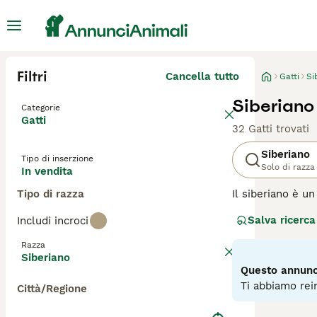
Filtri
Cancella tutto
Gatti
Si
Siberiano 
Categorie
Gatti
32 Gatti trovati
Siberiano
Tipo di inserzione
Solo di razza
In vendita
Tipo di razza
Il siberiano è u
e grandi dimensi
Salva ricerca
Includi incroci
una personalità 
buona ragione. O
Razza
Siberiano
Leggi la
nostra p
Questo annunci
Ti abbiamo rein
Città/Regione