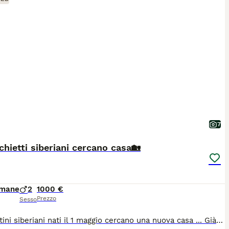
7
hietti siberiani cercano casa🏡
imane
2
1000 €
Prezzo
Sesso
Due gattini siberiani nati il 1 maggio cercano una nuova casa ... Già microcippati e vaccinati. Mangiano e fanno i loro bisogni in lettiera da quando hanno 1 mese. Sono cresciuti tra i bambini quindi molto socievoli e affettuosi.