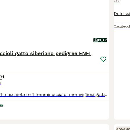
Età
Casalecch
8
2
ccioli gatto siberiano pedigree ENFI
1
o
Sono disponibili 1 maschietto e 1 femminuccia di meravigliosi gattini Siberiani, allevati con amore in ambiente familiare. I cuccioli cresceranno in casa, abituati al contatto umano, alla vita domestica e alla lettiera, per garantire un carattere equilibrato e socievole. 📅 Disponibili dopo i 90 giorni di vita, come previsto dal regolamento. Nati il 20/05 ✨ Verranno ceduti con: ✔️ Copia test FIV e FELV negativi dei genitori ✔️ copia Ecocardio dei genitori esente da malattie genetiche ✔️ Doppia vaccinazione ✔️ Doppia sverminazione ✔️ Certificato veterinario di buona salute del cucciolo ✔️ Regolare contratto di cessione ✔️ Pedigree ENFI da compagnia ✔️ Kit di benvenuto cucciolo 👨‍👩‍👧 I cuccioli sono visibili presso l’allevamento insieme ai genitori, per poter conoscere l’ambiente in cui crescono. 📱 Per chi non fosse della zona, è possibile organizzare videochiamata su appuntamento.
so
17
1
ADVAN