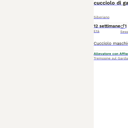
cucciolo di g
Siberiano
12 settimane
1
Età
Ses
Allevatore con Affis
Tremosine sul Garda