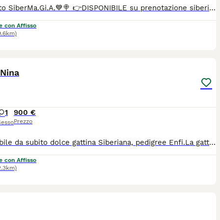
🍭💙All.to SiberMa.Gi.A.💙🍭 👉DISPONIBILE su prenotazione siberiano tradizionale!🌟🐱🌟 Maschio 🩵 ♥️Potranno lasciare l'allevamento dai 90 gg con: 📌Chip 📌Vaccini 📌Profilassi antielmintica completa 📌Snap giardia negativo 📌Coprologico per flottazione negativo 📌profilassi antiparassitaria in corso di validità 📌libretto sanitario 📌certificato di buona salute 📌pedigree RICONOSCIUTO DAL MINISTERO delle politiche agricole 📌copia degli esami Hcm, pkd, Pkdef dei genitori.♥️ 📌Assistenza all' inserimento in famiglia 📌 Assistenza alla nutrizione ♦️Abituati in contesto domestico e famigliare, abituati ai cani, altri gatti e bambini♦️
e con Affisso
9.6km)
6
 Nina
1
900 €
Prezzo
Sesso
Disponibile da subito dolce gattina Siberiana, pedigree Enfi.La gattina è ben socializzata, abituata all'uso della lettiera e del tiragraffi.per ulteriori informazioni contattare il numero 340/7813473
e con Affisso
2.3km)