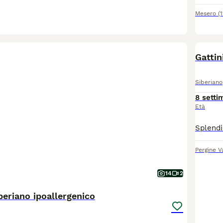
Mesero
(
Gattin
Siberiano
8 setti
Età
Pergine V
14
2
iberiano ipoallergenico