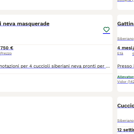
7
ni neva masquerade
Gattin
Siberiano
750 €
4 mesi
Prezzo
Età
o
Si accettano prenotazioni per 4 cuccioli siberiani neva pronti per fine agosto. Genitori visibili entrambi siberiani neva puri, sani, in regola con tutte le vaccinazioni e testati fiv/felv negativi. I cuccioli saranno consegnati con doppia sverminazione, svezzati con cibo di ottima qualità e abituati alla lettiera e tiragraffi. Non hanno il pedigree.
Allevator
Vidor
(14
Cuccio
Siberiano
12 sett