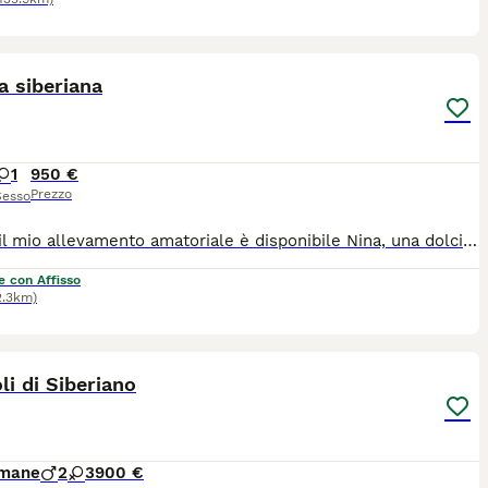
5
a siberiana
1
950 €
Prezzo
Sesso
Presso il mio allevamento amatoriale è disponibile Nina, una dolcissima gattina siberiana! Nina è disponibile da subito poiché ha già compiuto i tre mesi di vita. Verrà ceduta con: -Pedigree ENFI -Doppia vaccinazione e sverminazione -certificato di buona salute -kit di benvenuto La gattina è ben socializzata, cresciuta in casa, abituata all’utilizzo di lettiera e tiragraffi. Nina NON È IN REGALO. Per qualsiasi informazione non esitare a contattarmi al numero 3407813473. Se ti fa piacere, puoi seguirmi su instagram per vedere foto e aggiornamenti:@tyumen_cats
e con Affisso
2.3km)
3
li di Siberiano
imane
2
3
900 €