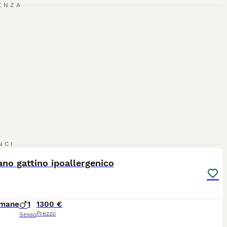
ENZA
1
3
NCI
ano gattino ipoallergenico
imane
1
1300 €
Prezzo
Sesso