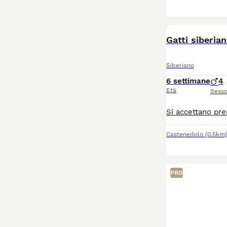
Gatti siberia
Siberiano
6 settimane
4
Età
Sess
Castenedolo
(0.5km)
PRO