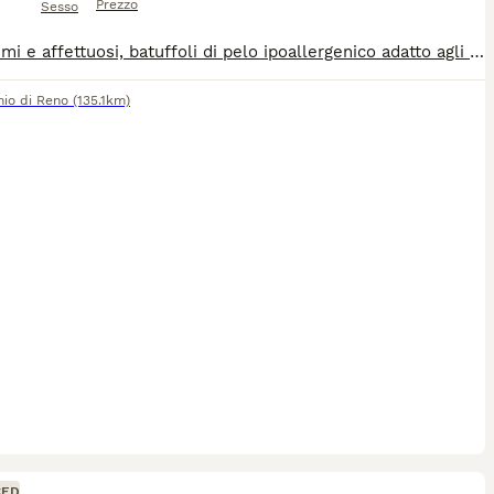
Prezzo
Sesso
Dolcissimi e affettuosi, batuffoli di pelo ipoallergenico adatto agli allergici. Si cedono abituati a lettiera e tira graffi
io di Reno
(135.1km)
CED