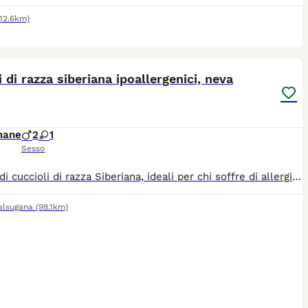
112.6km)
9
i di razza siberiana ipoallergenici, neva
mane
2
1
Sesso
Splendidi cuccioli di razza Siberiana, ideali per chi soffre di allergie, cercano una nuova famiglia! Consegnati con libretto sanitario ufficiale; Prima visita veterinaria effettuata, già vaccinati e sverminati; I cuccioli sono autonomi, già abituati all'uso della lettiera e del tiragraffi; Allevati in casa con amore e costante contatto umano. Disponibili per la consegna a fine agosto. Per informazioni e costi contattare in privato. NON IN REGALO !
alsugana
(98.1km)