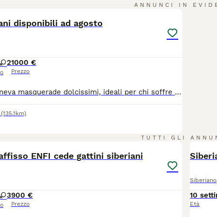
8
ANNUNCI IN EVID
ani disponibili ad agosto
2
1000 €
Prezzo
so
Gattini siberiani neva masquerade dolcissimi, ideali per chi soffre di allergie poiché una delle particolarità di questa razza consiste nella sua quasi totale mancanza di produzione della proteina Fel d1, responsabile delle allergie. Il 12 maggio scorso è nata una splendida cucciolata da mamma Minou e papà Indaco composta da 5 stupendi cuccioli, Napoleone, Nairobi, Nocciola, Newton e Neve che saranno disponibili a partire dalla metà di agosto. I cuccioli vengono ceduti sverminati, vaccinati, abituati alla lettiera e al tira graffi
(135.1km)
1
TUTTI GLI ANNU
ffisso ENFI cede gattini siberiani
Siberi
Siberiano
3
900 €
10 sett
Prezzo
Età
so