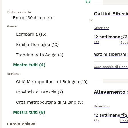
BOOST
Distanza da te
Gattini Siberi
Paese
Siberiano
Lombardia (16)
12 settimane
3
Età
Ses
Emilia-Romagna (10)
Trentino-Alto Adige (4)
Mostra tutti (4)
Casalecchio di Reno
Regione
Città Metropolitana di Bologna (10)
Allevamento a
Provincia di Brescia (7)
Città metropolitana di Milano (5)
Siberiano
Mostra tutti (9)
12 settimane
2
Età
Ses
Parola chiave