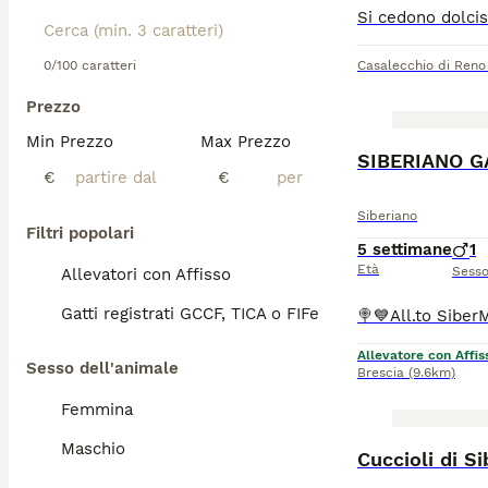
0/100 caratteri
Casalecchio di Reno
Prezzo
Min Prezzo
Max Prezzo
SIBERIANO G
€
€
Siberiano
Filtri popolari
5 settimane
1
Età
Sess
Allevatori con Affisso
Gatti registrati GCCF, TICA o FIFe
Allevatore con Affis
Sesso dell'animale
Brescia
(9.6km)
Femmina
Maschio
Cuccioli di S