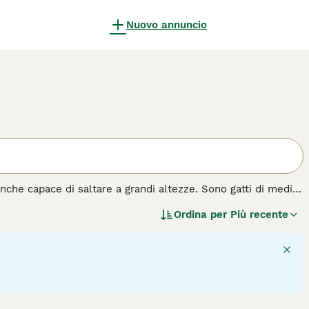
Nuovo annuncio
anche capace di saltare a grandi altezze. Sono gatti di medie
 aspetto già affascinante in generale. Hanno un pelo folto e
Ordina per
Più recente
alia hanno fatto innamorare moltissima gente, e per una
ocoso e affettuoso che adora fare le fusa.
a di gatto.