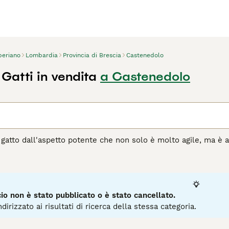
beriano
Lombardia
Provincia di Brescia
Castenedolo
Gatti in vendita
a Castenedolo
n gatto dall'aspetto potente che non solo è molto agile, ma è 
oni e sfoggiano belle zampe grandi, il che si aggiunge al loro
adorabile, oltre al bell'aspetto. Da quando sono arrivati in It
ltre ad essere un bel gatto, il siberiano è un gatto gentile, gi
agina di consigli sul Siberiano
per informazioni su questa razz
o non è stato pubblicato o è stato cancellato.
dirizzato ai risultati di ricerca della stessa categoria.