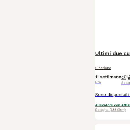
Ultimi due cu
Siberiano
11 settimane
1
Età
Sess
Allevatore con Affis
Bologna
(135.9km)