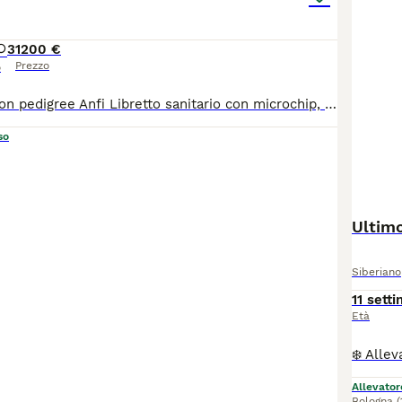
3
1200 €
Prezzo
o
100% Siberiani con pedigree Anfi Libretto sanitario con microchip, vaccinazioni, controllo feci, certificati di buona salute e di assenza di anomalie. Genealogia Russa con campioni e genitori testati per le malattie infettive e cardiologiche. Cresciuti con amore e rispetto.
so
Ultimo
Siberiano
11 sett
Età
Allevator
Bologna