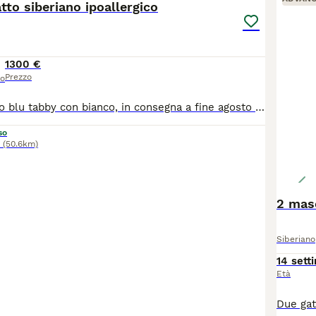
atto siberiano ipoallergico
1300 €
Prezzo
so
Cucciolo maschio blu tabby con bianco, in consegna a fine agosto , ottima genealogia ,ottimo carattere abituato alla lettiera e tiragraffi , genitori testati per tutte le malattie genetiche
so
(50.6km)
2 masc
Siberiano
14 sett
Età