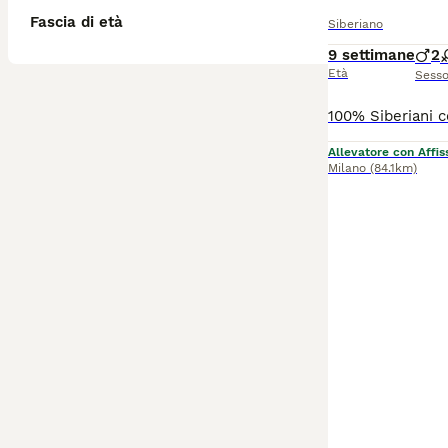
Fascia di età
Siberiano
9 settimane
2
Età
Sess
Allevatore con Affis
Milano
(84.1km)