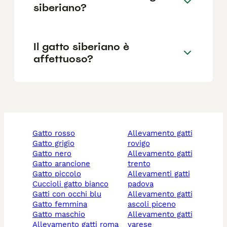
siberiano?
Il gatto siberiano è
affettuoso?
gatto rosso
allevamento gatti
gatto grigio
rovigo
gatto nero
allevamento gatti
gatto arancione
trento
gatto piccolo
allevamenti gatti
cuccioli gatto bianco
padova
gatti con occhi blu
allevamento gatti
gatto femmina
ascoli piceno
gatto maschio
allevamento gatti
allevamento gatti roma
varese