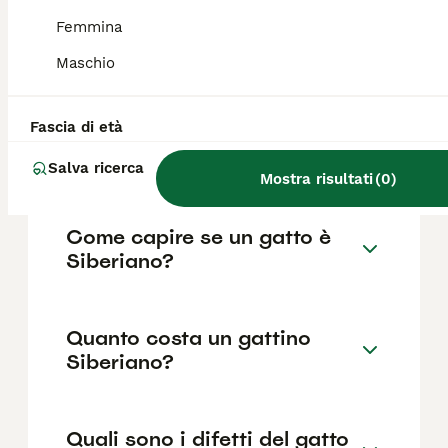
Gatto Siberiano fa danni in
Femmina
casa?
Maschio
Il Siberiano è un gatto attivo ma mai
nervoso, molto equilibrato e di grande
compagnia per tutta la famiglia. Non fa danni
Fascia di età
in casa e si dimostra un compagno sereno e
affidabile.
Salva ricerca
Mostra risultati
(
0
)
Come capire se un gatto è
Siberiano?
Quanto costa un gattino
Siberiano?
Quali sono i difetti del gatto