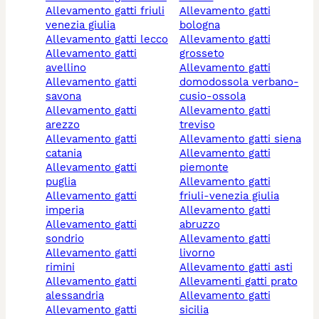
allevamento gatti friuli
allevamento gatti
venezia giulia
bologna
allevamento gatti lecco
allevamento gatti
allevamento gatti
grosseto
avellino
allevamento gatti
allevamento gatti
domodossola verbano-
savona
cusio-ossola
allevamento gatti
allevamento gatti
arezzo
treviso
allevamento gatti
allevamento gatti siena
catania
allevamento gatti
allevamento gatti
piemonte
puglia
allevamento gatti
allevamento gatti
friuli-venezia giulia
imperia
allevamento gatti
allevamento gatti
abruzzo
sondrio
allevamento gatti
allevamento gatti
livorno
rimini
allevamento gatti asti
allevamento gatti
allevamenti gatti prato
alessandria
allevamento gatti
allevamento gatti
sicilia