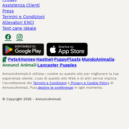
Assistenza Clienti
Press
Termini e Condizioni
Allevatori ENCI
Test cane ideale
Pets4Homes
Hastnet
PuppyPlaats
MundoAnimalia
Annunci Animali
Lancaster Puppies
AnnunciAnimali.it utilizza i cookie su questo sito per migliorare la tua
esperienza utente. L'uso di questo sito Web e di altri servizi implica
l'accettazione dei
Termini e Condizioni
e
Privacy e Cookie Policy
di
AnnunciAnimali. Puoi
gestire le preferenze
in ogni momento.
© Copyright
2026
-
AnnunciAnimali