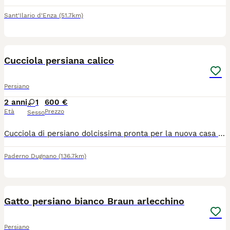
Sant'Ilario d'Enza
(51.7km)
5
Cucciola persiana calico
Persiano
2 anni
1
600 €
Età
Prezzo
Sesso
Cucciola di persiano dolcissima pronta per la nuova casa con pedigree enfi libretto sanitario 2 vaccini microchip. Siamo di Paderno Dugnano Milano per visionarla chiamateci solo se interessati grazie
Paderno Dugnano
(136.7km)
5
Gatto persiano bianco Braun arlecchino
Persiano