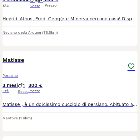
Età
Prezzo
Sesso
Hegrid, Albus, Fred, George e Minerva cercano casa! Disponibile cucciolata di cinque gattini persiani nati il 11/06. Quattro maschietti ed una femminuccia, verranno ceduti a compimento dell'età adeguata con doppia vaccinazione, sverminazione e libretto sanitario in regola. Genitori visibili e testati FIV/FELV negativi. Crescono liberi in ambiente familiare, ben socializzati e a contatto con altri animali. Per venirli a conoscere, per informazioni o altre foto e/o video non esitate a contattarmi al 3519782275 tramite WHATSAPP.
Neviano degli Arduini
(76.5km)
6
Matisse
Persiano
3 mesi
1
300 €
Età
Prezzo
Sesso
Matisse , è un dolcissimo cucciolo di persiano. Abituato alla lettiera e al tiragraffi. Cresciuto in ambiente domestico con la mamma e i fratellini. Si cede sverminato,vaccinato e svezzato
Mantova
(1.6km)
1