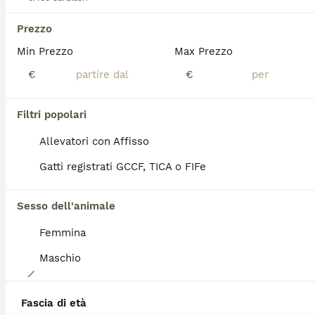
Età
Prezzo
Sesso
Prezzo
Cuccioli persiani con un carattere meraviglioso disponibili da subito. Vaccinazione completa, tutti trattamenti fatti ,microchip, passaggio di proprietà, pedigree Anfi. Per qualsiasi domanda scrivetemi. Con un prezzo speciale.
Min Prezzo
Max Prezzo
Sant'Urbano
(62.4km)
€
€
TUTTI GLI ANNUNCI
Filtri popolari
ADVANCED
Allevatori con Affisso
Gatti registrati GCCF, TICA o FIFe
Sesso dell'animale
Femmina
Maschio
6
Cuccioli di Persiano
Fascia di età