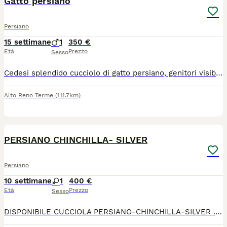
Gatto persiano
Persiano
15 settimane
1
350 €
Età
Prezzo
Sesso
Cedesi splendido cucciolo di gatto persiano, genitori visibili esenti da FIV e FELV ; mamma chincillà silver , il papà persiano Himalayano tabby. Il cucciolo è nato il 20 Aprile 2026 , carattere dolce e affettuoso, cresciuti in ambiente domestico con cura e mangimi di alta qualità. Il cucciolo verrà ceduto con il vaccino trivalente, visita veterinaria, libretto sanitario, sverminato , abituato alla lettiera e al tira graffi . Per maggiori informazioni contattatemi.
Alto Reno Terme
(111.7km)
6
4
PERSIANO CHINCHILLA- SILVER
Persiano
10 settimane
1
400 €
Età
Prezzo
Sesso
DISPONIBILE CUCCIOLA PERSIANO-CHINCHILLA-SILVER .SONO Dolcissima, amante delle coccole,abituata alla lettiera.I gattina va a casa nuova con libretto sanitario con primo vaccino e la sverminazione.Genitori visibili testati FIV-FELV - negattivi