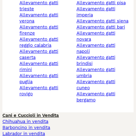
allevamento gatti
allevamento gatti pisa
trieste
allevamento gatti
allevamento gatti
imperia
verona
allevamento gatti siena
allevamento gatti
allevamento gatti bari
firenze
allevamento gatti
allevamento gatti
novara
reggio calabria
allevamento gatti
allevamento gatti
napoli
caserta
allevamento gatti
allevamento gatti
brindisi
rimini
allevamento gatti
allevamento gatti
umbria
puglia
allevamento gatti
allevamento gatti
cuneo
rovigo
allevamento gatti
bergamo
Cani e Cuccioli in Vendita
Chihuahua in vendita
Barboncino in vendita
Labrador in vendita