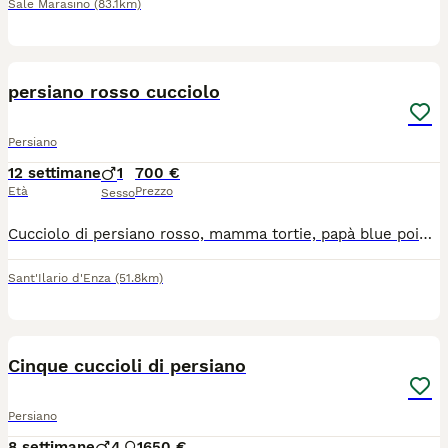
Sale Marasino
(83.1km)
4
persiano rosso cucciolo
Persiano
12 settimane
1
700 €
Età
Prezzo
Sesso
Cucciolo di persiano rosso, mamma tortie, papà blue point, entrambi visibili con test pkd e fiv/felv. maschio , vivace coccolone in perfetta salute (sono 3 fratelli). Nato il 15/05/26
Sant'Ilario d'Enza
(51.8km)
18
Cinque cuccioli di persiano
Persiano
8 settimane
4
1
650 €