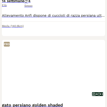
14 settimane
4
Età
Sesso
Allevamento Anfi dispone di cuccioli di razza persiana ultimi maschietti bianchi e uno bianco e rosso
Meda
(140.9km)
PRO
4
2
gato persiano golden shaded