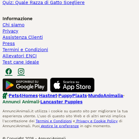
Quiz: Quale Razza di Gatto Scegliere
Informazione
Chi siamo
Privacy
Assistenza Clienti
Press
Termini e Condizioni
Allevatori ENCI
Test cane ideale
Pets4Homes
Hastnet
PuppyPlaats
MundoAnimalia
Annunci Animali
Lancaster Puppies
AnnunciAnimali.it utilizza i cookie su questo sito per migliorare la tua
esperienza utente. L'uso di questo sito Web e di altri servizi implica
l'accettazione dei
Termini e Condizioni
e
Privacy e Cookie Policy
di
AnnunciAnimali. Puoi
gestire le preferenze
in ogni momento.
© Copyright
2026
-
AnnunciAnimali