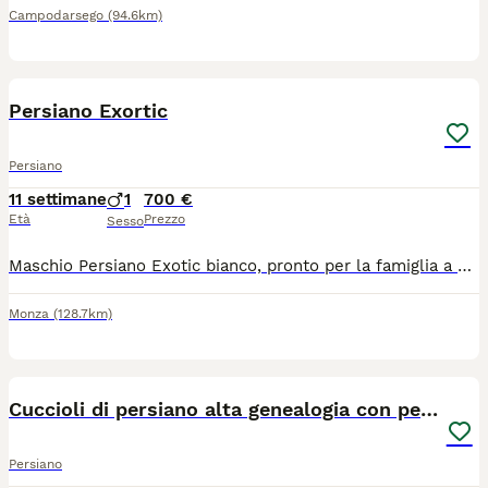
Campodarsego
(94.6km)
4
2
Persiano Exortic
Persiano
11 settimane
1
700 €
Età
Prezzo
Sesso
Maschio Persiano Exotic bianco, pronto per la famiglia a fine agosto, ciclo vaccini, microchip, pedigree ENFI, sverminato. La consegna viene effettuata dal veterinario che rilascia un certificato di ottima salute.
Monza
(128.7km)
7
Cuccioli di persiano alta genealogia con pedigree
Persiano