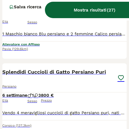
Salva ricerca
Persiano
Mostra risultati
(
27
)
7 settimane
1
2
Età
Sesso
1 Maschio bianco Blu persiano e 2 femmine Calico persiane disponibili dopo il 20 di settembre solo per amanti della razza, i cuccioli vengono allevati in casa e stanno con la madre fino al giorno della cessione ,vengono ceduti con tutta la documentazione necessaria.per info si prega di contattarmi in privato no perditempo o curiosi
Allevatore con Affisso
Pavia
(129.6km)
3
2
Splendidi Cuccioli di Gatto Persiano Puri
Persiano
6 settimane
1
3
800 €
Età
Prezzo
Sesso
Vendo 4 meravigliosi cuccioli di gatto Persiano puri, nati e cresciuti in casa con tantissimo amore. I gattini hanno attualmente 35 giorni e sono estremamente affettuosi, coccoloni e dolci, amano il contatto umano, sono socievoli e stanno già imparando ad usare la lettiera e il tiragraffi.La cucciolata è composta da quattro splendide meraviglie:2 Cuccioli Bianchi Candidi, veri e propri batuffoli di pelo soffice e vellutato.1 Cucciolo Scuro (Black Tortie / Tartarugato) dall'aspetto unico e affascinante.1 Cucciolo Tabby Dorato (Golden Tabby) con sfumature calde e uno sguardo magnetico.Nota Importante:Età e Consegna: I cuccioli saranno pronti per la consegna solo al compimento dei 60 giorni (tra circa 25 giorni), come previsto dalle leggi italiane.Salute e Veterinario: I cuccioli non hanno ancora effettuato visite o vaccini. Abbiamo preferito lasciare questo passaggio al futuro proprietario, così che possa portarli fin da subito dal proprio veterinario di fiducia per iniziare il percorso che preferisce.Prezzo:800€ (Prezzo leggermente trattabile).Per bloccare o prenotare un cucciolo, o per ulteriori informazioni, foto e video, non esitate a contattarmi.
Corsico
(137.3km)