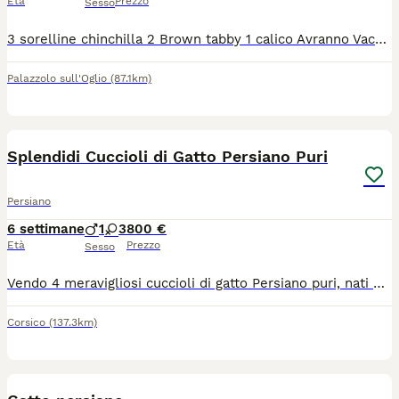
Età
Prezzo
Sesso
3 sorelline chinchilla 2 Brown tabby 1 calico Avranno Vaccini Sverminazione Visite frequenti dal veterinario Microchip Test fiv, felv e pkd genitori negativi Abituati alla lettiera Carattere dolcissimo
Palazzolo sull'Oglio
(87.1km)
4
Splendidi Cuccioli di Gatto Persiano Puri
Persiano
6 settimane
1
3
800 €
Età
Prezzo
Sesso
Vendo 4 meravigliosi cuccioli di gatto Persiano puri, nati e cresciuti in casa con tantissimo amore. I gattini hanno attualmente 35 giorni e sono estremamente affettuosi, coccoloni e dolci, amano il contatto umano, sono socievoli e stanno già imparando ad usare la lettiera e il tiragraffi.La cucciolata è composta da quattro splendide meraviglie:2 Cuccioli Bianchi Candidi, veri e propri batuffoli di pelo soffice e vellutato.1 Cucciolo Scuro (Black Tortie / Tartarugato) dall'aspetto unico e affascinante.1 Cucciolo Tabby Dorato (Golden Tabby) con sfumature calde e uno sguardo magnetico.Nota Importante:Età e Consegna: I cuccioli saranno pronti per la consegna solo al compimento dei 60 giorni (tra circa 25 giorni), come previsto dalle leggi italiane.Salute e Veterinario: I cuccioli non hanno ancora effettuato visite o vaccini. Abbiamo preferito lasciare questo passaggio al futuro proprietario, così che possa portarli fin da subito dal proprio veterinario di fiducia per iniziare il percorso che preferisce.Prezzo:800€ (Prezzo leggermente trattabile).Per bloccare o prenotare un cucciolo, o per ulteriori informazioni, foto e video, non esitate a contattarmi.
Corsico
(137.3km)
3