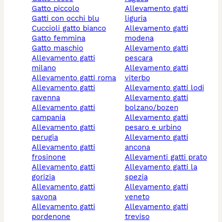
gatto piccolo
allevamento gatti
gatti con occhi blu
liguria
cuccioli gatto bianco
allevamento gatti
gatto femmina
modena
gatto maschio
allevamento gatti
allevamento gatti
pescara
milano
allevamento gatti
allevamento gatti roma
viterbo
allevamento gatti
allevamento gatti lodi
ravenna
allevamento gatti
allevamento gatti
bolzano/bozen
campania
allevamento gatti
allevamento gatti
pesaro e urbino
perugia
allevamento gatti
allevamento gatti
ancona
frosinone
allevamenti gatti prato
allevamento gatti
allevamento gatti la
gorizia
spezia
allevamento gatti
allevamento gatti
savona
veneto
allevamento gatti
allevamento gatti
pordenone
treviso