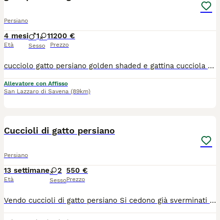
Persiano
4 mesi
1
1
1200 €
Età
Prezzo
Sesso
cucciolo gatto persiano golden shaded e gattina cucciola persiana golden shaded da prestigioso allevamento , pedigree Anfi gatti nati il 17 marzo 2026 sono sottoposti a controlli sanitari trattamenti anti funghi pulci e vermi i genitori sono testati contro le principali malattie mangiano cibo di qualità ed integratori . seguiamo le famiglie che prendono i ns gatti durante tutta la vita del micio per indicazioni su alimentazione e condigli di gestione e sanitari. Non fatevi fuor viare da chi cede senza vaccini ne controlli sanitari i gatti vanno tenuti bene e curati e ci insegneremo come farlo al meglio. Pluriennale esperienza , gatti figli di campioni da esposizione pluripremiati
Allevatore con Affisso
San Lazzaro di Savena
(89km)
6
Cuccioli di gatto persiano
Persiano
13 settimane
2
550 €
Età
Prezzo
Sesso
Vendo cuccioli di gatto persiano Si cedono già sverminati con prima vaccinazione fatta e libretto sanitario Sono già abituati alla lettiera e a mangiare da soli Il prezzo è trattabile