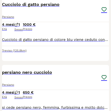
Cucciolo di gatto persiano
Persiano
4 mesi
1
1000 €
Età
Prezzo
Sesso
Cucciolo di gatto persiano di colore blu viene ceduto con vaccinazioni fatte genitori testati fiv felv pkd e pra e disponibile da o primi di agosto carattere dolcissimo viene ceduto da compagnia
Treviso
(125.8km)
2
persiano nero cucciolo
Persiano
4 mesi
1
650 €
Età
Prezzo
Sesso
si cede persiano nero, femmina, furbissima e molto dolce. vaccinata sverminata con trattamento antipulci. Genitori testati fiv/felv pkd visibili.