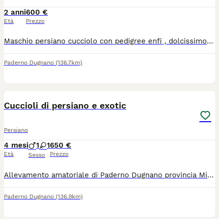
2 anni
600 €
Età
Prezzo
Maschio persiano cucciolo con pedigree enfi , dolcissimo si cede con 2 vaccini ,ciclo sverminazione , microchip. Siamo di Paderno Dugnano Milano per visionarlo. Solo se interessati.
Paderno Dugnano
(136.7km)
3
Cuccioli di persiano e exotic
Persiano
4 mesi
1
1
650 €
Età
Prezzo
Sesso
Allevamento amatoriale di Paderno Dugnano provincia Milano ha disponibile due maschietti uno esotico è uno persiano e una femminuccia persiana dolcissimi già con pedigree vaccini microchip x informazioni contattarci solo se interessati no perditempo
Paderno Dugnano
(136.9km)
5