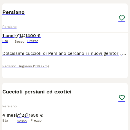
Persiano
Persiano
1 anni
1
1
400 €
Età
Prezzo
Sesso
Dolcissimi cuccioli di Persiano cercano i i nuovi genitori, per maggiori informazioni non esitate a contattarmi .
Paderno Dugnano
(136.7km)
5
Cuccioli persiani ed exotici
Persiano
4 mesi
2
1
650 €
Età
Prezzo
Sesso