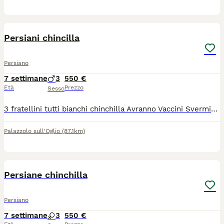
7
1
Persiani chincilla
Persiano
7 settimane
3
550 €
Età
Prezzo
Sesso
3 fratellini tutti bianchi chinchilla Avranno Vaccini Sverminazione Visite frequenti dal veterinario Microchip Test fiv, felv e pkd genitori negativi Abituati alla lettiera Carattere dolcissimo
Palazzolo sull'Oglio
(87.1km)
6
2
Persiane chinchilla
Persiano
7 settimane
3
550 €