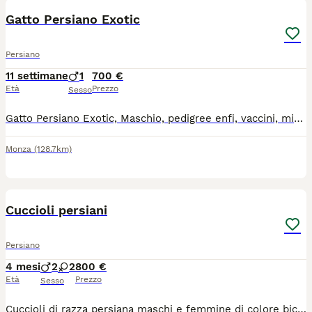
Gatto Persiano Exotic
Persiano
11 settimane
1
700 €
Età
Prezzo
Sesso
Gatto Persiano Exotic, Maschio, pedigree enfi, vaccini, microchip, sverminazione. Mandare un wathsapp e vi richiamo, no perdita di tempo,
Monza
(128.7km)
29
2
Cuccioli persiani
Persiano
4 mesi
2
2
800 €
Età
Prezzo
Sesso
Cuccioli di razza persiana maschi e femmine di colore bicolour black and white con carattere meraviglioso disponibili a partire da 3 luglio. Con la doppia sverminazione doppio vaccino, passaggio di proprietà, Pedigree Anfi. Per qualsiasi domanda contattatemi.