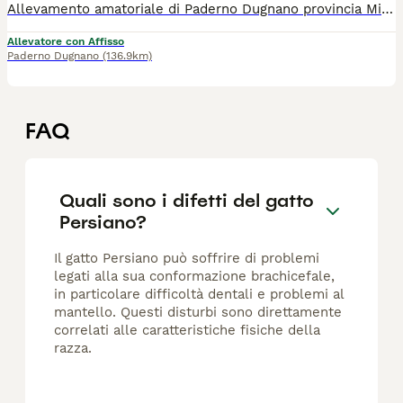
Allevamento amatoriale di Paderno Dugnano provincia Milano ha disponibili due maschietti è una femmina per qualsiasi informazione contattatemi con pedigree enfi
Allevatore con Affisso
Paderno Dugnano
(136.9km)
FAQ
Quali sono i difetti del gatto
Persiano?
Il gatto Persiano può soffrire di problemi
legati alla sua conformazione brachicefale,
in particolare difficoltà dentali e problemi al
mantello. Questi disturbi sono direttamente
correlati alle caratteristiche fisiche della
razza.