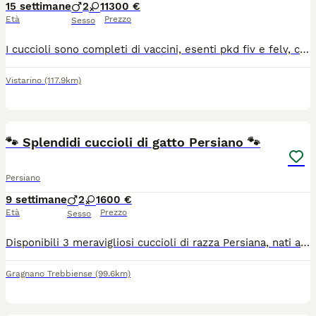
15 settimane
2
1
1300 €
Età
Prezzo
Sesso
I cuccioli sono completi di vaccini, esenti pkd fiv e felv, certificati di buona salute, libretto sanitario, pedigree AFSI, altissima genealogia, allevamento riconosciuto WCF, no perditempo o curiosi, consulenza h24. I piccoli hanno un carattere dolcissimo e verranno consegnati direttamente da me. È gradita la presentazione.
Vistarino
(117.9km)
3
🐾 Splendidi cuccioli di gatto Persiano 🐾
Persiano
9 settimane
2
1
600 €
Età
Prezzo
Sesso
Disponibili 3 meravigliosi cuccioli di razza Persiana, nati ai primi di giugno: 2 maschietti e 1 femminuccia. ✨ Papà di alta genealogia ✨ Splendido pelo folto e caratteristico musetto persiano ✨ Cresciuti in ambiente familiare, abituati al contatto con le persone ✨ Già abituati all’uso della lettiera Cuccioli sani, socievoli e bellissimi, pronti per trovare una nuova famiglia amorevole. 📩 Per informazioni e foto/video aggiuntivi contattatemi in privato. 3287597498
Gragnano Trebbiense
(99.6km)
3