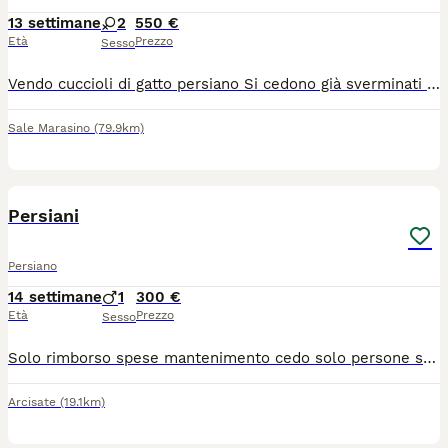
13 settimane
2
550 €
Età
Prezzo
Sesso
Vendo cuccioli di gatto persiano Si cedono già sverminati con prima vaccinazione fatta e libretto sanitario Sono già abituati alla lettiera e a mangiare da soli Il prezzo è trattabile
Sale Marasino
(79.9km)
1
Persiani
Persiano
14 settimane
1
300 €
Età
Prezzo
Sesso
Solo rimborso spese mantenimento cedo solo persone selezionate che possono offrire una casa sicura attenzione e cure idonee
Arcisate
(19.1km)
5