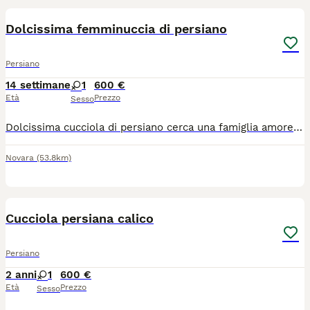
Dolcissima femminuccia di persiano
Persiano
14 settimane
1
600 €
Età
Prezzo
Sesso
Dolcissima cucciola di persiano cerca una famiglia amorevole con cui condividere la vita. La piccola con un soffice e folto mantello nella colorazione Blugolden a vive con la mamma il papà i fratelli, altri gatti e con un grosso cane in perfetta armonia la piccola è abituata a tante coccole alla toelettatura quotidiana a cibo di alta qualità e si serve abitualmente di lettiera e tira graffi rispettando l’ambiente e gli arredi della casa. È molto dolce affettuosa di carattere giocherellone ma con un’indole pacifica come tutti i persiani e quindi adatta a interagire con tutte le persone compresi i bambini. Viene ceduta con antiparassitario sverni azione ciclo vaccinale completo microchip e test genetici dei genitori.
Novara
(53.8km)
5
Cucciola persiana calico
Persiano
2 anni
1
600 €
Età
Prezzo
Sesso