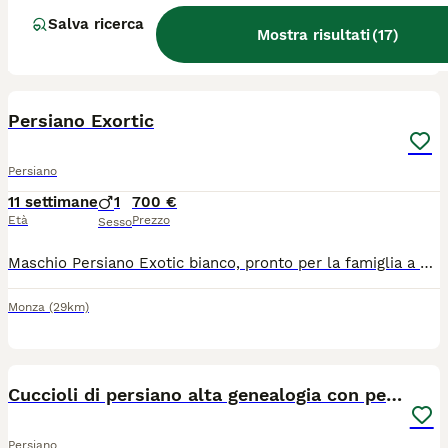
Salva ricerca
Mostra risultati
(
17
)
Corsico
(40.7km)
4
2
Persiano Exortic
Persiano
11 settimane
1
700 €
Età
Prezzo
Sesso
Maschio Persiano Exotic bianco, pronto per la famiglia a fine agosto, ciclo vaccini, microchip, pedigree ENFI, sverminato. La consegna viene effettuata dal veterinario che rilascia un certificato di ottima salute.
Monza
(29km)
7
Cuccioli di persiano alta genealogia con pedigree
Persiano