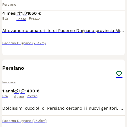
Persiano
4 mesi
1
1
650 €
Età
Prezzo
Sesso
Allevamento amatoriale di Paderno Dugnano provincia Milano ha disponibile due maschietti uno esotico è uno persiano e una femminuccia persiana dolcissimi già con pedigree vaccini microchip x informazioni contattarci solo se interessati no perditempo
Paderno Dugnano
(26.1km)
5
Persiano
Persiano
1 anni
1
1
400 €
Età
Prezzo
Sesso
Dolcissimi cuccioli di Persiano cercano i i nuovi genitori, per maggiori informazioni non esitate a contattarmi .
Paderno Dugnano
(26.3km)