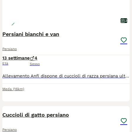
3
Persiani bianchi e van
Persiano
13 settimane
4
Età
Sesso
Allevamento Anfi dispone di cuccioli di razza persiana ultimi maschietti bianchi e uno bianco e rosso
Meda
(16km)
6
Cuccioli di gatto persiano
Persiano