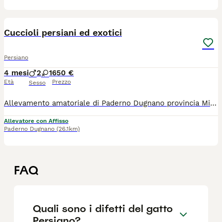
5
Cuccioli persiani ed exotici
Persiano
4 mesi
2
1
650 €
Età
Prezzo
Sesso
Allevamento amatoriale di Paderno Dugnano provincia Milano ha disponibili due maschietti è una femmina per qualsiasi informazione contattatemi con pedigree enfi
Allevatore con Affisso
Paderno Dugnano
(26.1km)
FAQ
Quali sono i difetti del gatto
Persiano?