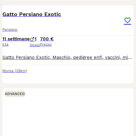
3
Gatto Persiano Exotic
Persiano
11 settimane
1
700 €
Età
Prezzo
Sesso
Gatto Persiano Exotic, Maschio, pedigree enfi, vaccini, microchip, sverminazione. Mandare un wathsapp e vi richiamo, no perdita di tempo,
Monza
(29km)
ADVANCED