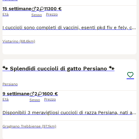
15 settimane
2
1
1300 €
Età
Prezzo
Sesso
I cuccioli sono completi di vaccini, esenti pkd fiv e felv, certificati di buona salute, libretto sanitario, pedigree AFSI, altissima genealogia, allevamento riconosciuto WCF, no perditempo o curiosi, consulenza h24. I piccoli hanno un carattere dolcissimo e verranno consegnati direttamente da me. È gradita la presentazione.
Vistarino
(68.6km)
3
🐾 Splendidi cuccioli di gatto Persiano 🐾
Persiano
9 settimane
2
1
600 €
Età
Prezzo
Sesso
Disponibili 3 meravigliosi cuccioli di razza Persiana, nati ai primi di giugno: 2 maschietti e 1 femminuccia. ✨ Papà di alta genealogia ✨ Splendido pelo folto e caratteristico musetto persiano ✨ Cresciuti in ambiente familiare, abituati al contatto con le persone ✨ Già abituati all’uso della lettiera Cuccioli sani, socievoli e bellissimi, pronti per trovare una nuova famiglia amorevole. 📩 Per informazioni e foto/video aggiuntivi contattatemi in privato. 3287597498
Gragnano Trebbiense
(97.1km)