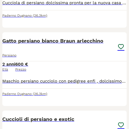
Cucciola di persiano dolcissima pronta per la nuova casa con pedigree enfi libretto sanitario 2 vaccini microchip. Siamo di Paderno Dugnano Milano per visionarla chiamateci solo se interessati grazie
Paderno Dugnano
(26.3km)
5
Gatto persiano bianco Braun arlecchino
Persiano
2 anni
600 €
Età
Prezzo
Maschio persiano cucciolo con pedigree enfi , dolcissimo si cede con 2 vaccini ,ciclo sverminazione , microchip. Siamo di Paderno Dugnano Milano per visionarlo. Solo se interessati.
Paderno Dugnano
(26.3km)
3
Cuccioli di persiano e exotic