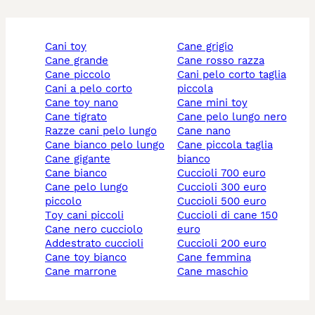
cani toy
cane grigio
cane grande
cane rosso razza
cane piccolo
cani pelo corto taglia
cani a pelo corto
piccola
cane toy nano
cane mini toy
cane tigrato
cane pelo lungo nero
razze cani pelo lungo
cane nano
cane bianco pelo lungo
cane piccola taglia
cane gigante
bianco
cane bianco
cuccioli 700 euro
cane pelo lungo
cuccioli 300 euro
piccolo
cuccioli 500 euro
toy cani piccoli
cuccioli di cane 150
cane nero cucciolo
euro
addestrato cuccioli
cuccioli 200 euro
cane toy bianco
cane femmina
cane marrone
cane maschio