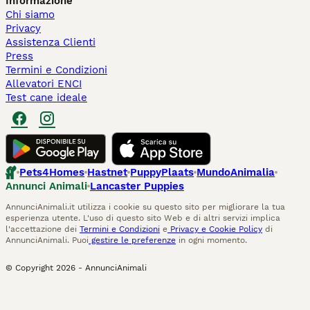
Informazione
Chi siamo
Privacy
Assistenza Clienti
Press
Termini e Condizioni
Allevatori ENCI
Test cane ideale
Pets4Homes
Hastnet
PuppyPlaats
MundoAnimalia
Annunci Animali
Lancaster Puppies
AnnunciAnimali.it utilizza i cookie su questo sito per migliorare la tua
esperienza utente. L'uso di questo sito Web e di altri servizi implica
l'accettazione dei
Termini e Condizioni
e
Privacy e Cookie Policy
di
AnnunciAnimali. Puoi
gestire le preferenze
in ogni momento.
© Copyright
2026
-
AnnunciAnimali