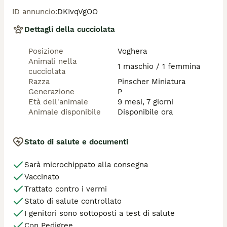
perciò non saranno prese in considerazione le 
ID annuncio
:
DKIvqVgOO
richieste del “tanto a me il pedigree non mi interessa”.

Altre foto dei nostri cani, degli adulti e dei cuccioli in 
Dettagli della cucciolata
tutti i social “The Road Of Dreams Kennel 
Zwergpinscher”.
Posizione
Voghera
Animali nella
1 maschio / 1 femmina
cucciolata
Razza
Pinscher Miniatura
Generazione
P
Età dell'animale
9 mesi, 7 giorni
Animale disponibile
Disponibile ora
Stato di salute e documenti
Sarà microchippato alla consegna
Vaccinato
Trattato contro i vermi
Stato di salute controllato
I genitori sono sottoposti a test di salute
Con Pedigree