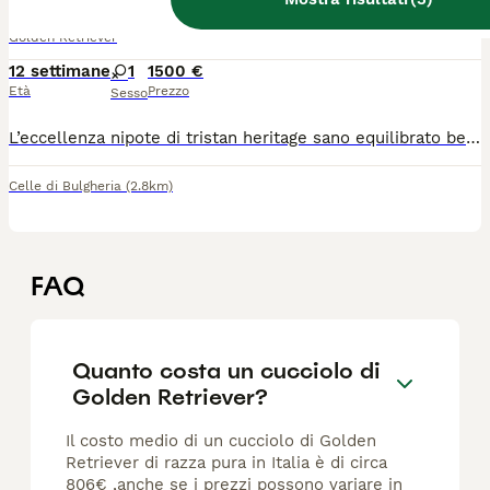
Golden Retriever
12 settimane
1
1500 €
Età
Prezzo
Sesso
L’eccellenza nipote di tristan heritage sano equilibrato bellezza mozzafiato colore e bellezza rara mantello Dark (oro scuro)
Celle di Bulgheria
(2.8km)
FAQ
Quanto costa un cucciolo di
Golden Retriever?
Il costo medio di un cucciolo di Golden
Retriever di razza pura in Italia è di circa
806€ ,anche se i prezzi possono variare in