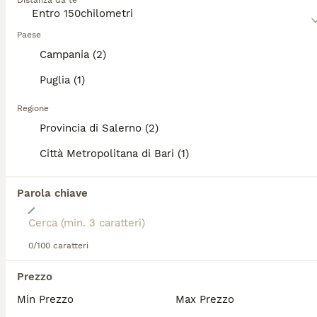
Ti abbiamo reindirizzato ai risultati di ricerca della
Distanza da te
stessa categoria.
Leggi la
nostra pagina di consigli sul Golden Retriever
per
informazioni su questa razza di cane.
Paese
Campania (2)
PRO
Puglia (1)
Regione
Provincia di Salerno (2)
Città Metropolitana di Bari (1)
Parola chiave
18
I cuccioli di Dea e Axel
0/100 caratteri
Golden Retriever
Prezzo
3 mesi
3
5
1500 €
Min Prezzo
Max Prezzo
Età
Prezzo
Sesso