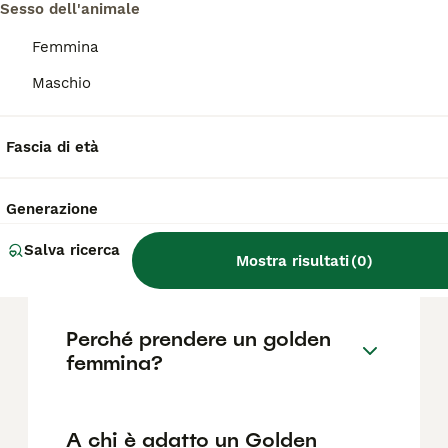
Retriever di razza pura in Italia è di circa
Sesso dell'animale
806€ ,anche se i prezzi possono variare in
base a fattori come il pedigree, la
Femmina
reputazione dell'allevatore e la posizione.
Maschio
Quali sono i difetti del
Fascia di età
Golden Retriever?
Generazione
Dove far dormire un cucciolo
Salva ricerca
di Golden Retriever?
Mostra risultati
(
0
)
Perché prendere un golden
femmina?
A chi è adatto un Golden