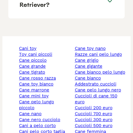
Retriever?
cani toy
cane toy nano
toy cani piccoli
razze cani pelo lungo
cane piccolo
cane grigio
cane grande
cane gigante
cane tigrato
cane bianco pelo lungo
cane rosso razza
cane bianco
cane toy bianco
addestrato cuccioli
cane marrone
cane pelo lungo nero
cane mini toy
cuccioli di cane 150
cane pelo lungo
euro
piccolo
cuccioli 200 euro
cane nano
cuccioli 700 euro
cane nero cucciolo
cuccioli 300 euro
cani a pelo corto
cuccioli 500 euro
cani pelo corto taglia
cane femmina