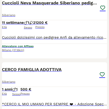
Cuccioli Neva Masquerade Siberiano pedigree Anfi
Siberiano
11 settimane
1
2
1200 €
Età
Prezzo
Sesso
Cuccioli dolcissimi con pedigree Anfi da allevamento riconosciuto con affisso. I cuccioli hanno il libretto sanitario, microchip, vaccinazioni, i certificati di assenza parassiti, assenza di malattie infettive, assenza di anomalie e di buona salute. I genitori sono iscritti all’Associazione Nazionale Felina Italiana e seguiti dai veterinari regolarmente con certificazioni e pedigree.
Allevatore con Affisso
Milano
(37.6km)
1
CERCO FAMIGLIA ADOTTIVA
Siberiano
1 anni
1
500 €
Età
Prezzo
Sesso
*CERCO IL MIO UMANO PER SEMPRE ❤️ - Adozione Speciale Castano Primo/MI* Lui è Tigro, 3 anni, castrato e sanissimo. Il suo lavoro preferito? Farti da ombra. *I suoi superpoteri con le persone:* - Dormire accanto a te nel letto, appiccicato. - Seguirti in ogni stanza perché la solitudine non è contemplata. - Pretendere coccole e ricambiare con fusa e testatine. È il gatto ideale se sogni un coinquilino affettuoso che ti sceglie ogni giorno. Con gli umani è un patatone totale. *L’unica regola di Tigro: niente coinquilini pelosi.* Non tollera altri gatti in casa. Con loro va in stress e diventa aggressivo per difendere il suo territorio e le sue persone. Per questo cerco per lui una famiglia *senza altri animali*, dove possa essere l’unico re del divano. Ha già cambiato casa una volta proprio per questo motivo. Per evitargli altro stress, farò colloquio conoscitivo, visita pre-affido e prevedo 2 settimane di prova. Voglio che questa sia la sua ultima casa. Se cerchi un gatto-cane che vive per stare con te, lui è perfetto. Se invece vuoi più gatti, purtroppo non fa per voi. Zona: Castano Primo (MI), ma mi sposto per la casa giusta. Contattami su WhatsApp: [3284511751)