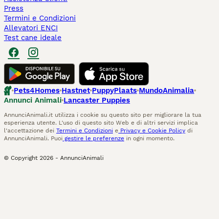
Press
Termini e Condizioni
Allevatori ENCI
Test cane ideale
Pets4Homes
Hastnet
PuppyPlaats
MundoAnimalia
Annunci Animali
Lancaster Puppies
AnnunciAnimali.it utilizza i cookie su questo sito per migliorare la tua
esperienza utente. L'uso di questo sito Web e di altri servizi implica
l'accettazione dei
Termini e Condizioni
e
Privacy e Cookie Policy
di
AnnunciAnimali. Puoi
gestire le preferenze
in ogni momento.
© Copyright
2026
-
AnnunciAnimali