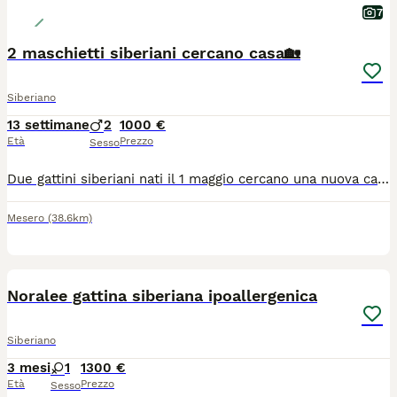
7
2 maschietti siberiani cercano casa🏡
Siberiano
13 settimane
2
1000 €
Età
Prezzo
Sesso
Due gattini siberiani nati il 1 maggio cercano una nuova casa ... Già microcippati e vaccinati. Mangiano e fanno i loro bisogni in lettiera da quando hanno 1 mese. Sono cresciuti tra i bambini quindi molto socievoli e affettuosi.
Mesero
(38.6km)
20
Noralee gattina siberiana ipoallergenica
Siberiano
3 mesi
1
1300 €
Età
Prezzo
Sesso