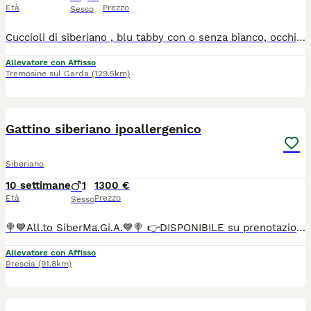
Età
Prezzo
Sesso
Cuccioli di siberiano , blu tabby con o senza bianco, occhi verdi. test genetici dei genitori completi ,chip, vaccini completi, certificato di buona salute
Allevatore con Affisso
Tremosine sul Garda
(129.5km)
2
1
Gattino siberiano ipoallergenico
Siberiano
10 settimane
1
1300 €
Età
Prezzo
Sesso
🍭💙All.to SiberMa.Gi.A.💙🍭 👉DISPONIBILE su prenotazione siberiano tradizionale!🌟🐱🌟 Maschio 🩵 ♥️Potranno lasciare l'allevamento dai 90 gg con: 📌Chip 📌Vaccini 📌Profilassi antielmintica completa 📌Snap giardia negativo 📌Coprologico per flottazione negativo 📌profilassi antiparassitaria in corso di validità 📌libretto sanitario 📌certificato di buona salute 📌pedigree RICONOSCIUTO DAL MINISTERO delle politiche agricole 📌copia degli esami Hcm, pkd, Pkdef dei genitori.♥️ 📌Assistenza all' inserimento in famiglia 📌 Assistenza alla nutrizione ♦️Abituati in contesto domestico e famigliare, abituati ai cani, altri gatti e bambini♦️
Allevatore con Affisso
Brescia
(91.8km)
9