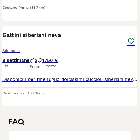
Castano Primo
(36.7km)
5
Gattini siberiani neva
Siberiano
8 settimane
2
1
750 €
Età
Prezzo
Sesso
Disponibili per fine luglio dolcissimi cuccioli siberiani neva nati in casa. Genitori di mia proprietà entrambi siberiani neva puri, sani, in regola con tutte le vaccinazioni e testati fiv/felv negativi. I cuccioli saranno consegnati con sverminazione completa, svezzati con cibo di ottima qualità e abituati alla lettiera e tiragraffi. Non hanno il pedigree.
Castenedolo
(100.8km)
FAQ