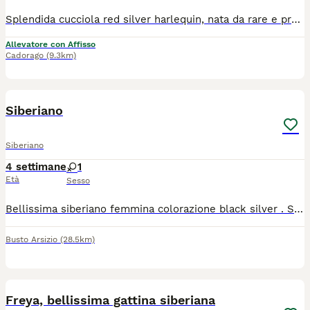
Splendida cucciola red silver harlequin, nata da rare e pregiate linee di sangue. La gattina sta crescendo in ambiente familiare, insieme ai fratelli, circondato da coccole e attenzioni. Perfetta come pet, per show e breading! La piccola verrà ceduto con Microchip termico Libretto sanitario Iscrizione in anagrafe Pedigree Vaccinazioni e profilassi personalizzate Regolare contratto di cessione Kit di benvenuto Visibile presso L’allevamento Casa di Cally insieme ai genitori. Non cerchiamo semplicemente una casa. Cerchiamo la famiglia giusta, quella con cui costruirà una storia destinata a durare tutta la vita. Se stai pensando di condividere il tuo cammino con un gatto siberiano, questo potrebbe essere l'inizio di qualcosa di speciale: 🤍 Selezione etica 🏡 Crescita in ambiente familiare 🥩 Alimentazione naturale 🩺 Genitori testati e seguiti con cura 🐾 Supporto prima e dopo l'arrivo del cucciolo Per informazioni sulle cucciolate disponibili e sulla nostra filosofia di allevamento, contattaci in privato Il cucciolo non è in regalo o adozione, contattare solo se realmente interessati
Allevatore con Affisso
Cadorago
(9.3km)
4
Siberiano
Siberiano
4 settimane
1
Età
Sesso
Bellissima siberiano femmina colorazione black silver . Sarà disponibile dopo 90 GG e ceduta con ciclo vaccinale microchip pedigree ministeriale. Tutte le ulteriori informazioni se interessati
Busto Arsizio
(28.5km)
14
Freya, bellissima gattina siberiana