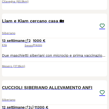
Cilavegna
(60.9km)
8
2
Liam e Kiam cercano casa 🏡
Siberiano
13 settimane
2
1000 €
Età
Prezzo
Sesso
Due maschietti siberiani con microcip e prima vaccinazione, nati il 1 maggio e cresciuti in mezzo ai bambini, cercano una nuova famiglia ...
Mesero
(37.8km)
7
CUCCIOLI SIBERIANO ALLEVAMENTO ANFI
Siberiano
12 settimane
3
1
1300 €