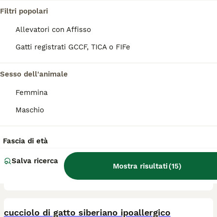
Filtri popolari
100% Siberiani con pedigree Anfi Libretto sanitario con microchip, vaccinazioni, controllo feci, certificati di buona salute e di assenza di anomalie. Genealogia Russa con campioni e genitori testati per le malattie infettive e cardiologiche. Cresciuti con amore e rispetto.
Allevatori con Affisso
Allevatore con Affisso
Milano
(34.8km)
Gatti registrati GCCF, TICA o FIFe
7
Sesso dell'animale
Gatti siberiani neva masquerade
Femmina
Siberiano
Maschio
5 settimane
4
750 €
Età
Prezzo
Sesso
Fascia di età
Si accettano prenotazioni per 4 cuccioli siberiani neva pronti per fine agosto. Genitori visibili entrambi siberiani neva puri, sani, in regola con tutte le vaccinazioni e testati fiv/felv negativi. I cuccioli saranno consegnati con doppia sverminazione, svezzati con cibo di ottima qualità e abituati alla lettiera e tiragraffi. Non hanno il pedigree.
Salva ricerca
Mostra risultati
(
15
)
Castenedolo
(101.4km)
17
1
cucciolo di gatto siberiano ipoallergico