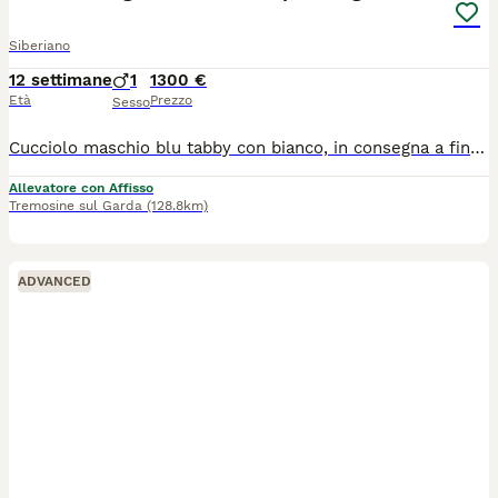
Siberiano
12 settimane
1
1300 €
Età
Prezzo
Sesso
Cucciolo maschio blu tabby con bianco, in consegna a fine agosto , ottima genealogia ,ottimo carattere abituato alla lettiera e tiragraffi , genitori testati per tutte le malattie genetiche
Allevatore con Affisso
Tremosine sul Garda
(128.8km)
ADVANCED