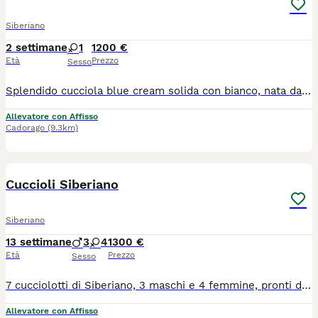
Siberiano
2 settimane
1
1200 €
Età
Prezzo
Sesso
Splendido cucciola blue cream solida con bianco, nata da rare e pregiate linee di sangue. La gattina sta crescendo in ambiente familiare, insieme ai fratelli, circondato da coccole e attenzioni. Perfetta come pet, per show e breading! La piccola verrà ceduto con Microchip termico Libretto sanitario Iscrizione in anagrafe Pedigree Vaccinazioni e profilassi personalizzate Regolare contratto di cessione Kit di benvenuto Visibile presso L’allevamento Casa di Cally insieme ai genitori. Non cerchiamo semplicemente una casa. Cerchiamo la famiglia giusta, quella con cui costruirà una storia destinata a durare tutta la vita. Se stai pensando di condividere il tuo cammino con un gatto siberiano, questo potrebbe essere l'inizio di qualcosa di speciale: 🤍 Selezione etica 🏡 Crescita in ambiente familiare 🥩 Alimentazione naturale 🩺 Genitori testati e seguiti con cura 🐾 Supporto prima e dopo l'arrivo del cucciolo Per informazioni sulle cucciolate disponibili e sulla nostra filosofia di allevamento, contattaci in privato Il cucciolo non è in regalo o adozione, contattare solo se realmente interessati
Allevatore con Affisso
Cadorago
(9.3km)
22
Cuccioli Siberiano
Siberiano
13 settimane
3
4
1300 €
Età
Prezzo
Sesso
7 cucciolotti di Siberiano, 3 maschi e 4 femmine, pronti dal 10 di Agosto, genitori testati hcm, pkd e pkdef n/n, ecocardio regolari n/n, Kit cucciolo..
Allevatore con Affisso