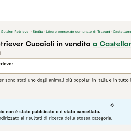
Golden Retriever
Sicilia
Libero consorzio comunale di Trapani
Castellam
riever Cuccioli in vendita
a Castella
i
riever
r sono stati uno degli animali più popolari in Italia e in tutt
osamente calma che, combinata con la loro intelligenza e addes
nariamente creati per riportare la selvaggina e molti Golden R
 loro capacità lavorative.
agina di consigli sul Golden Retriever
per informazioni su que
o non è stato pubblicato o è stato cancellato.
dirizzato ai risultati di ricerca della stessa categoria.
6