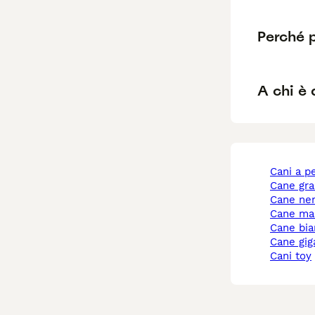
Perché 
A chi è 
cani a p
cane gr
cane ne
cane ma
cane bi
cane gi
cani toy