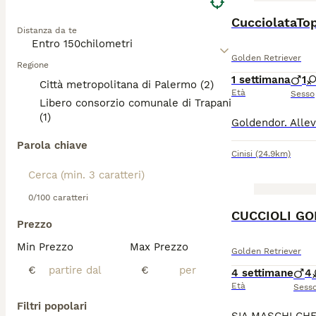
Distanza da te
Golden Retriever
Regione
1 settimana
1
Città metropolitana di Palermo (2)
Età
Sesso
Libero consorzio comunale di Trapani
(1)
Parola chiave
Cinisi
(24.9km)
0/100 caratteri
CUCCIOLI GO
Prezzo
Min Prezzo
Max Prezzo
Golden Retriever
€
€
4 settimane
4
Età
Sess
Filtri popolari