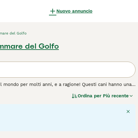
Nuovo annuncio
mare del Golfo
mmare del Golfo
o il mondo per molti anni, e a ragione! Questi cani hanno una
trabilità, li rende la scelta perfetta come cani di famiglia.
Ordina per
Più recente
etriever sono ancora visibili in campo poiché molto
sta razza di cane.
6