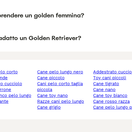
prendere un golden femmina?
adatto un Golden Retriever?
elo corto
cane pelo lungo nero
addestrato cuccio
ande
cane piccolo
toy cani piccoli
ro cucciolo
cani pelo corto taglia
cane tigrato
rrone
piccola
cane nano
anco pelo lungo
cane toy nano
cane toy bianco
gante
razze cani pelo lungo
cane rosso razza
cane grigio
cane pelo lungo 