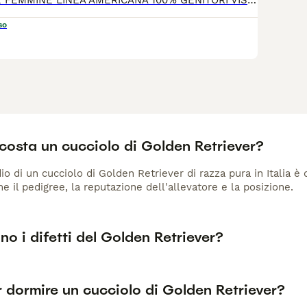
SIA MASCHI CHE FEMMINE LINEA AMERICANA 100% GENITORI VISIBILI E CON TEST GENETICI E CONTROLLI DI PATOLOGIE DI RAZZA. I CUCCIOLI VENGONO CONSEGNATI DOPO 60 GIORNI CON CHIP,VACCINI,PEDIGREE,ANTIPARASSITARIO,SVERMINAZIONE E TUTTI I DOCUMENTI. POSSIBILITA' DI RATEIZZAZIONE E CONSEGNA
so
costa un cucciolo di Golden Retriever?
io di un cucciolo di Golden Retriever di razza pura in Italia è
me il pedigree, la reputazione dell'allevatore e la posizione.
no i difetti del Golden Retriever?
 dormire un cucciolo di Golden Retriever?