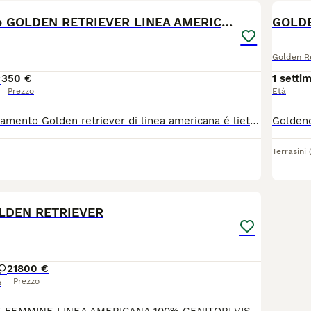
CucciolataTop GOLDEN RETRIEVER LINEA AMERICANA100%
Golden Re
3
50 €
1 setti
Prezzo
Età
Goldendor. Allevamento Golden retriever di linea americana é lieto di informare della nascita di una cucciolata di golden retriever di linea americana programmata da diversi anni (LION X AMARANTH) date le ottime potenzialità dei genitori che morfologicamente e caratterialmente sono davvero una favola e sappiamo che sono degli ottimi riproduttori. Quindi ne é valsa proprio la pena di questa lunga attesa poiché i risultati sono eccellenti. Spero che possiate venirmi a trovare cosí da poter constatare il tutto di presenza direttamente nell'allevamento😉 Sono stati eseguiti tutti i test genetici per le principali malattie ereditarie in un laboratorio di analisi accreditato ENCI. Elenco alcuni degli esami effettuati (atrofia retinica progressiva GR-PRA1, atrofia retinica progressiva GR-PRA2, atrofia retinica progressiva PRCD-PRA, ceroidolipofuscinosi neuronale NCL, distrofia muscolare MD, ittiosi...). Esame ufficiale cardiologico per la diagnosi delle malattie cardiopatie di provata o presunta origine ereditaria. Lastre radiografiche delle anche e dei gomiti che sono state registrate nei rispettivi pedegree. I cuccioli saranno consegnati alle nuove famiglia quando avranno compiuti i 2 mesi di vita, con 2 sverminazioni e vaccinati. Chi é interessato mi contatti telefonicamente al 3898924653 per avere maggiori informazioni dettagliate.
Terrasini
1
LDEN RETRIEVER
2
1800 €
Prezzo
o