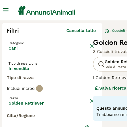
Filtri
Cancella tutto
Cuccioli
Golden Ret
Categorie
Cani
3 Cuccioli trovat
Golden Ret
Tipo di inserzione
Solo di razza
In vendita
Tipo di razza
I Golden Retrieve
natura meravigli
Salva ricerca
Includi incroci
Sono stati origi
apprezzati per le
Razza
Golden Retriever
Leggi la
nostra p
Questo annunci
Ti abbiamo rein
Città/Regione