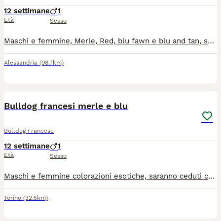
12 settimane
1
Età
Sesso
Maschi e femmine, Merle, Red, blu fawn e blu and tan, saranno ceduti all'età di tre mesi, e con tre vaccinazioni, dopo controlli veterinari, I cuccioli sono stati selezionati per avere una corretta struttura, morfologia e respirazione, per info seguici su ISTAGRAM: MYBLUFRENCHBULLDOG, e contatta il 3485432514
Alessandria
(98.7km)
7
Bulldog francesi merle e blu
Bulldog Francese
12 settimane
1
Età
Sesso
Maschi e femmine colorazioni esotiche, saranno ceduti completi di microchip, tre vaccinazioni, e al compimento di tre mesi, i cuccioli sono sani e selezionati per avere una corretta struttura morfologia e respirazione,per informazioni seguici su Istagram: MYBLUFRENCHBULLDOG e contatta il 3485432514
Torino
(32.5km)
7
1