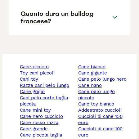
Quanto dura un bulldog
francese?
cane piccolo
cane bianco
toy cani piccoli
cane gigante
cani toy
cane pelo lungo nero
razze cani pelo lungo
cane nano
cane grigio
cane pelo lungo
cani pelo corto taglia
piccolo
piccola
cane toy bianco
cane mini toy
addestrato cuccioli
cane nero cucciolo
cuccioli di cane 150
cane rosso razza
euro
cane grande
cuccioli di cane 100
cane piccola taglia
euro