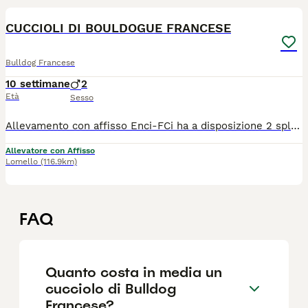
CUCCIOLI DI BOULDOGUE FRANCESE
Bulldog Francese
10 settimane
2
Età
Sesso
Allevamento con affisso Enci-FCi ha a disposizione 2 splendidi cuccioli maschi bringee nati il 27/5/2026 .I genitori hanno il deposito del DNA testati per le patologie di razza(oculopatie e rotule certificati) entrambi visibili in allevamento.I cuccioli sono in vendita e vengono ceduti con un contratto di cessione che tutela sia la nuova famiglia che l'allevatore , con 2 vaccinazioni 3 trattamenti vermifughi libretto sanitario e pedegreee.Maggiori info in privato.
Allevatore con Affisso
Lomello
(116.9km)
FAQ
Quanto costa in media un
cucciolo di Bulldog
Francese?