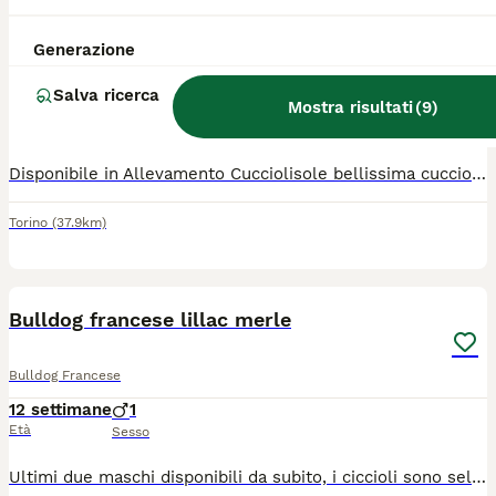
Bulldog francese femmina
Generazione
Bulldog Francese
Salva ricerca
4 mesi
1
700 €
Mostra risultati
(
9
)
Età
Prezzo
Sesso
Disponibile in Allevamento Cucciolisole bellissima cucciola di tre mesi di bulldog francese che si consegna DI PERSONA in tutta ITALIA da subito. La cucciola cucciola avrà doppia sverminazione, primo e secondo vaccino, libretto sanitario e visita veterinaria, microchip con relativo passaggio di proprietà, pedigree Enci e trattamento antiparassitario. Sarà abituata all'uso della traversina igienica e socializzata con altri cani e gatti. Cresce in famiglia giocando con bambini... Allevamento CUCCIOLISOLE anche whatapp
Torino
(37.9km)
7
Bulldog francese lillac merle
Bulldog Francese
12 settimane
1
Età
Sesso
Ultimi due maschi disponibili da subito, i ciccioli sono selezionati, per avere una corretta struttura morfologia e respirazione, per qualsiasi informazione SEGUICI SU istagram: MYBLUFRENCHBULLDOG e contatta il 3485432514