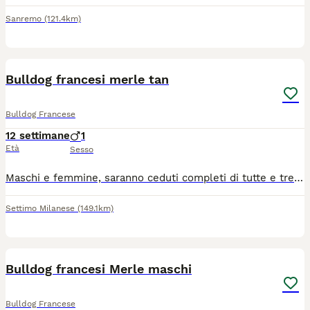
Sanremo
(121.4km)
6
Bulldog francesi merle tan
Bulldog Francese
12 settimane
1
Età
Sesso
Maschi e femmine, saranno ceduti completi di tutte e tre le vaccinazioni, microchip e documenti, all'età di tre mesi. cuuccioli selezionati per avere una corretta, struttura morfologia e respirazione, certificato visita medica, esente da problemi cardiaci e patella, per qualsiasi informazione SEGUICI SU ISTAGRAM: MYBLUFRENCHBULLDOG e contatta il 3485432514
Settimo Milanese
(149.1km)
7
Bulldog francesi Merle maschi
Bulldog Francese