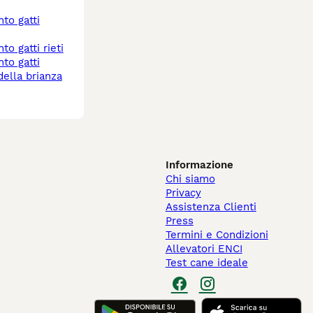
to gatti rieti
ella brianza
Informazione
Chi siamo
Privacy
Assistenza Clienti
Press
Termini e Condizioni
Allevatori ENCI
Test cane ideale