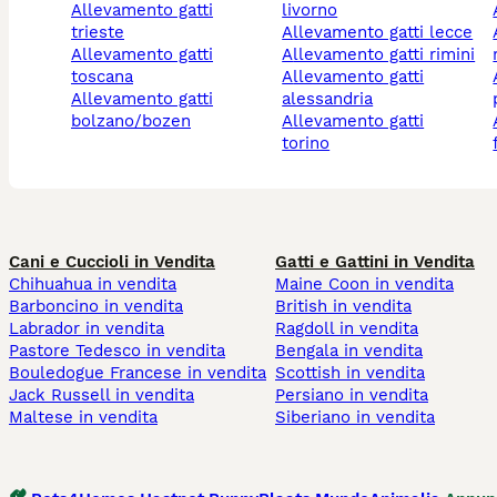
allevamento gatti
livorno
trieste
allevamento gatti lecce
alleva
allevamento gatti
allevamento gatti rimini
toscana
allevamento gatti
alleva
allevamento gatti
alessandria
bolzano/bozen
allevamento gatti
alleva
torino
Cani e Cuccioli in Vendita
Gatti e Gattini in Vendita
Chihuahua in vendita
Maine Coon in vendita
Barboncino in vendita
British in vendita
Labrador in vendita
Ragdoll in vendita
Pastore Tedesco in vendita
Bengala in vendita
Bouledogue Francese in vendita
Scottish in vendita
Jack Russell in vendita
Persiano in vendita
Maltese in vendita
Siberiano in vendita