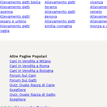
allevamento gatti biella
allevamento gatti
vicenza
mento gatti
teramo
allevamento gatti
ravenna
allevamento gatti
veneto
mento gatti
genova
allevamen
pesaro e urbino
allevamento gatti
allevamento gatti
mento gatti
emilia-romagna
monza e d
foggia
Altre Pagine Popolari
Cani in Vendita a Milano
Cani in Vendita a Roma
Cani in Vendita a Bologna
Forum Sui Cani
Forum Sui Gatti
Quiz: Quale Razza di Cane
Scegliere
Quiz: Quale Razza di Gatto
Scegliere