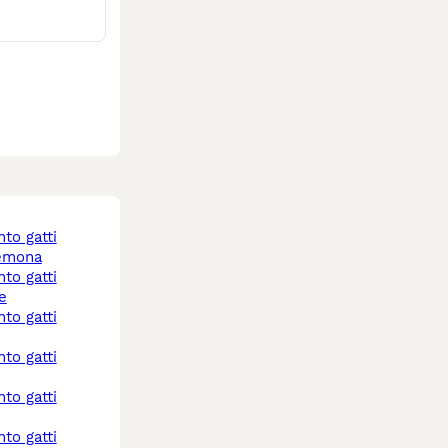
emona
e