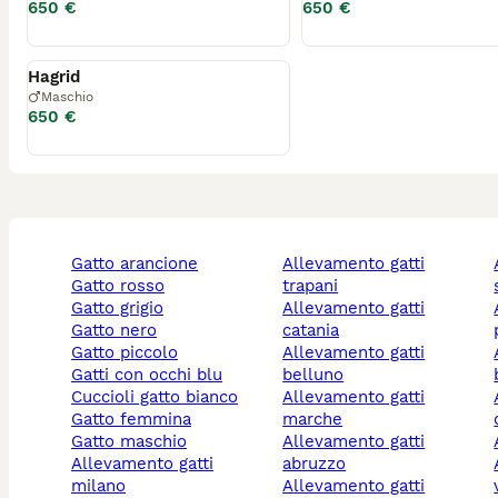
650 €
650 €
Riservato
Hagrid
Maschio
650 €
gatto arancione
allevamento gatti
alleva
gatto rosso
trapani
gatto grigio
allevamento gatti
alleva
gatto nero
catania
gatto piccolo
allevamento gatti
alleva
gatti con occhi blu
belluno
cuccioli gatto bianco
allevamento gatti
alleva
gatto femmina
marche
gatto maschio
allevamento gatti
allevamento gatti
abruzzo
alleva
milano
allevamento gatti