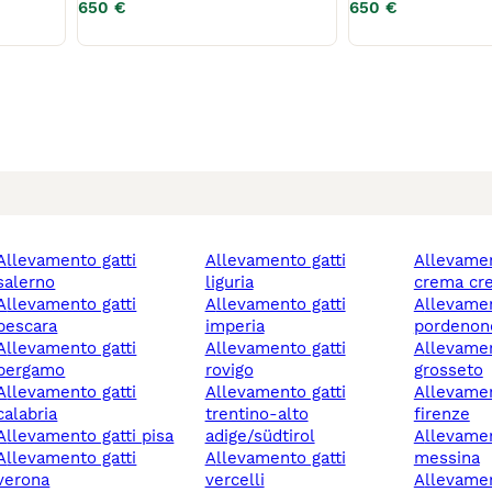
650 €
650 €
mento gatti
allevamento gatti
allevamento gatti
salerno
liguria
crema cr
mento gatti
allevamento gatti
allevamento gatti
pescara
imperia
pordenon
mento gatti
allevamento gatti
allevamento gatti
bergamo
rovigo
grosseto
mento gatti
allevamento gatti
allevamento gatti
calabria
trentino-alto
firenze
allevamento gatti pisa
adige/südtirol
allevamento gatti
mento gatti
allevamento gatti
messina
verona
vercelli
allevamento gatti