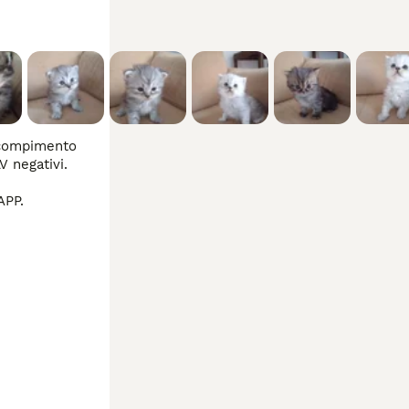
 compimento 
 negativi. 
Per venirli a conoscere, per informazioni o altre foto e/o video non esitate a contattarmi al 3519782275 tramite WHATSAPP. 