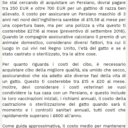
Se stai cercando di acquistare un Persiano, dovrai pagare
tra 250 EUR e oltre 700 EUR per un gattino di razza ben
allevato. Il costo per assicurare un Persiano maschio di 3
anni nel nord dell'Inghilterra sarebbe di £15.58 al mese per
una copertura base, ma per una polizza a vita questo ti
costerebbe £27.16 al mese (preventivo di settembre 2016).
Quando le compagnie assicurative calcolano il premio di un
animale domestico, considerano diversi fattori, tra cui il
luogo in cui vivi nel Regno Unito, l'età del gatto e se è
stato castrato o sterilizzato, tra le altre cose.
Per quanto riguarda i costi del cibo, è necessario
acquistare cibo della migliore qualità, sia umido che secco,
assicurandosi che sia adatto alle diverse fasi della vita di
un gatto. Questo ti costerebbe tra £15 e £20 al mese.
Inoltre, devi considerare i costi veterinari se vuoi
condividere la tua casa con un Persiano, e questo include
le loro vaccinazioni iniziali, i richiami annuali, il costo della
castrazione o sterilizzazione del gatto quando sarà il
momento e i controlli sanitari annuali, tutti costi che
rapidamente superano i £600 all'anno.
Come guida approssimativa, il costo medio per mantenere