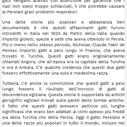
gatti vengano allevati con attenzione per garantire che i
nasi non siano troppo schiacciati, il che potrebbe causare
ai Persiani gravi problemi respiratori.
Una delle storie più popolari e abbastanza ben
documentate è che questi affascinanti gatti furono
introdotti in Italia nel 1620 da Pietro della Valle quando
importò gioielli, spezie e sete che aveva ottenuto in Persia.
Più o meno nello stesso periodo, Nicholas-Claude Fabri de
Peiresc importò gatti a pelo lungo in Francia, che aveva
trovato in Turchia. Questi gatti erano originariamente
chiamati Angora, che all'epoca era la capitale della Turchia
e ora è Ankara. C'è qualche credenza che questi due gatti
fossero effettivamente una sola e medesima razza.
Tuttavia, c'è anche la convinzione che questi gatti a pelo
lungo fossero il risultato dell'incrocio di gatti di
discendenza egiziana. Questa storia è supportata da antichi
geroglifici egiziani trovati sulle pareti delle tombe antiche.
Il fatto che questi gatti avessero pellicce più lunghe
significava che erano ben adattati ai climi spesso più freddi
sia della Turchia che della Persia. Oggi il gatto Persiano è
una delle razze più popolari in tutto il mondo, incluso nel