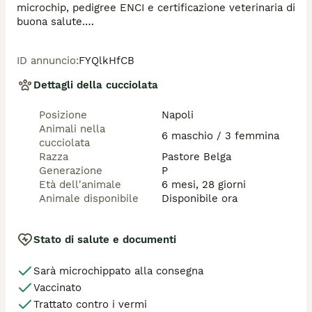
microchip, pedigree ENCI e certificazione veterinaria di 
buona salute.

Eventualmente e' possibile la consegna a domicilio 
dei cuccioli in Tutta Italia.

ID annuncio
:
FYQlkHfCB
Per maggiori informazioni contattate telefonicamente 
il 3931177788 oppure tramite WhatsApp.
Dettagli della cucciolata
Posizione
Napoli
Animali nella
6 maschio / 3 femmina
cucciolata
Razza
Pastore Belga
Generazione
P
Età dell'animale
6 mesi, 28 giorni
Animale disponibile
Disponibile ora
Stato di salute e documenti
Sarà microchippato alla consegna
Vaccinato
Trattato contro i vermi