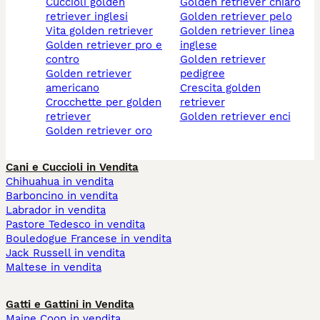
cuccioli golden
golden retriever chiaro
retriever inglesi
golden retriever pelo
vita golden retriever
golden retriever linea
golden retriever pro e
inglese
contro
golden retriever
golden retriever
pedigree
americano
crescita golden
crocchette per golden
retriever
retriever
golden retriever enci
golden retriever oro
Cani e Cuccioli in Vendita
Chihuahua in vendita
Barboncino in vendita
Labrador in vendita
Pastore Tedesco in vendita
Bouledogue Francese in vendita
Jack Russell in vendita
Maltese in vendita
Gatti e Gattini in Vendita
Maine Coon in vendita