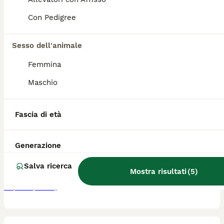
Età
Prezzo
Sesso
Con Pedigree
Cuccioli di Golden Retriever disponibili Splendidi cuccioli di Golden Retriever Linea Inglese nati il 31 maggio, disponibili a partire dal 60esimo giorno compiuto, al termine dello svezzamento. I cuccioli verranno ceduti con: Pedigree Microchip inserito Primo vaccino effettuato Libretto sanitario Sverminazioni eseguite Genitori visibili, entrambi testati ufficialmente per displasia dell'anca e del gomito, con certificazioni disponibili. I cuccioli crescono in ambiente familiare, seguiti con attenzione e ben socializzati. Per informazioni, contattatemi in privato.
Sesso dell'animale
Rosolini
(0.4km)
Femmina
4
1
Maschio
Cucciole golden retriver
Fascia di età
Golden Retriever
6 settimane
2
Età
Generazione
Sesso
Disponibili le ultime 2 femminuccie di una cucciolata di golden 100%pura linea inglese. Le cucciole verranno affidate alle nuove famiglie al complimento dei 60gg di vita, quindi fine agosto. Saranno in possesso di Pedigree, Microchip, 1 vaccino, libretto sanitario, sverminazione, svezzamento. I genitori sono esenti da displasia con lastre ufficiali enci. Si prega di contattare solo amanti della razza.
Salva ricerca
Mostra risultati
(
5
)
Belpasso
(77.9km)
9