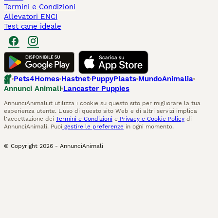
Termini e Condizioni
Allevatori ENCI
Test cane ideale
Pets4Homes
Hastnet
PuppyPlaats
MundoAnimalia
Annunci Animali
Lancaster Puppies
AnnunciAnimali.it utilizza i cookie su questo sito per migliorare la tua
esperienza utente. L'uso di questo sito Web e di altri servizi implica
l'accettazione dei
Termini e Condizioni
e
Privacy e Cookie Policy
di
AnnunciAnimali. Puoi
gestire le preferenze
in ogni momento.
© Copyright
2026
-
AnnunciAnimali