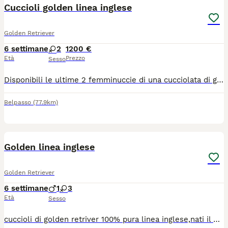
Cuccioli golden linea inglese
Golden Retriever
6 settimane
2
1200 €
Età
Prezzo
Sesso
Disponibili le ultime 2 femminuccie di una cucciolata di golden 100%pura linea inglese. Le cucciole verranno affidate alle nuove famiglie a partire da fine agosto Saranno in possesso di Pedigree, Microchip, 1 vaccino, libretto sanitario, sverminazione, svezzamento. I genitori sono esenti da displasia con lastre ufficiali enci. Si prega di contattare solo se realmente interessati ma soprattutto amanti della razza.
Belpasso
(77.9km)
5
2
Golden linea inglese
Golden Retriever
6 settimane
1
3
Età
Sesso
cuccioli di golden retriver 100% pura linea inglese,nati il 27/06. 4 maschi 5 femmine Entrambi i genitori sono esenti da displasia ai gomiti e anche con lastre ufficiali enci. I cuccioli saranno ceduti dopo 60gg(2 mesi di vita)solo ad amanti della razza con Pedigree Microchip 2 vaccini