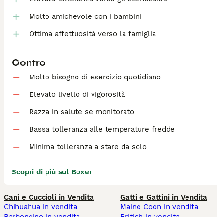
Molto amichevole con i bambini
Ottima affettuosità verso la famiglia
Contro
Molto bisogno di esercizio quotidiano
Elevato livello di vigorosità
Razza in salute se monitorato
Bassa tolleranza alle temperature fredde
Minima tolleranza a stare da solo
Scopri di più sul Boxer
Cani e Cuccioli in Vendita
Gatti e Gattini in Vendita
Chihuahua in vendita
Maine Coon in vendita
Barboncino in vendita
British in vendita