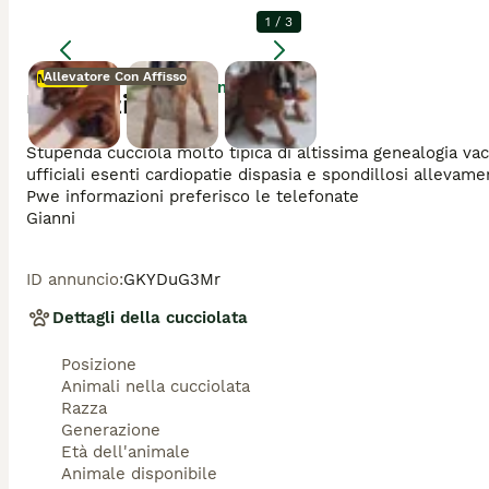
1
/
3
Allevatore Con Affisso
Mamma
Ingrandire
Descrizione
Mamma
Stupenda cucciola molto tipica di altissima genealogia va
ufficiali esenti cardiopatie dispasia e spondillosi allevam
Pwe informazioni preferisco le telefonate 

Gianni 
ID annuncio
:
GKYDuG3Mr
Dettagli della cucciolata
Posizione
Animali nella cucciolata
Razza
Generazione
Età dell'animale
Animale disponibile