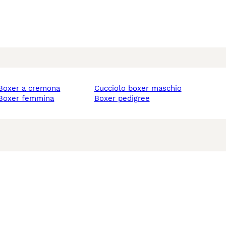
boxer a cremona
cucciolo boxer maschio
boxer femmina
boxer pedigree