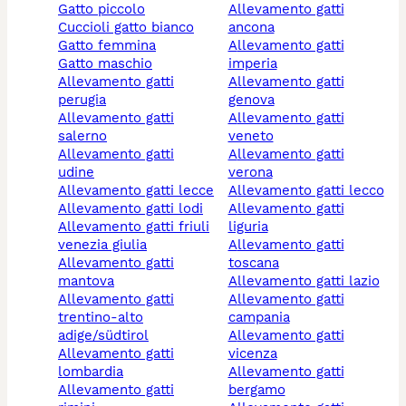
gatto piccolo
allevamento gatti
cuccioli gatto bianco
ancona
gatto femmina
allevamento gatti
gatto maschio
imperia
allevamento gatti
allevamento gatti
perugia
genova
allevamento gatti
allevamento gatti
salerno
veneto
allevamento gatti
allevamento gatti
udine
verona
allevamento gatti lecce
allevamento gatti lecco
allevamento gatti lodi
allevamento gatti
allevamento gatti friuli
liguria
venezia giulia
allevamento gatti
allevamento gatti
toscana
mantova
allevamento gatti lazio
allevamento gatti
allevamento gatti
trentino-alto
campania
adige/südtirol
allevamento gatti
allevamento gatti
vicenza
lombardia
allevamento gatti
allevamento gatti
bergamo