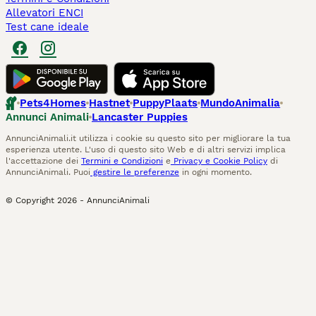
Allevatori ENCI
Test cane ideale
Pets4Homes
Hastnet
PuppyPlaats
MundoAnimalia
Annunci Animali
Lancaster Puppies
AnnunciAnimali.it utilizza i cookie su questo sito per migliorare la tua
esperienza utente. L'uso di questo sito Web e di altri servizi implica
l'accettazione dei
Termini e Condizioni
e
Privacy e Cookie Policy
di
AnnunciAnimali. Puoi
gestire le preferenze
in ogni momento.
© Copyright
2026
-
AnnunciAnimali