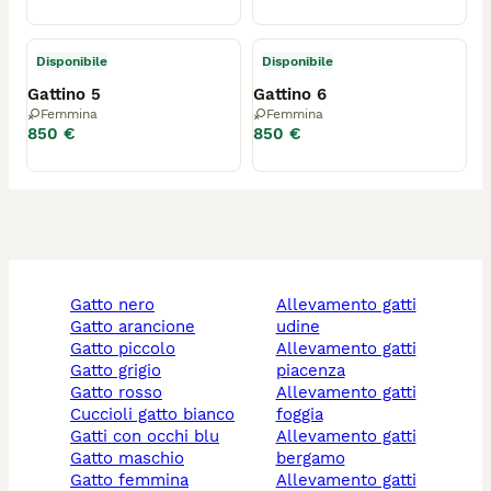
Disponibile
Disponibile
Gattino 5
Gattino 6
Femmina
Femmina
850 €
850 €
gatto nero
allevamento gatti
gatto arancione
udine
gatto piccolo
allevamento gatti
gatto grigio
piacenza
gatto rosso
allevamento gatti
cuccioli gatto bianco
foggia
gatti con occhi blu
allevamento gatti
gatto maschio
bergamo
gatto femmina
allevamento gatti