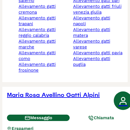
salerno
allevamento gatti bari
allevamento gatti
allevamento gatti friuli
cremona
venezia giulia
allevamento gatti
allevamento gatti
trapani
napoli
allevamento gatti
allevamento gatti
reggio calabria
matera
allevamento gatti
allevamento gatti
marche
varese
allevamento gatti
allevamento gatti pavia
como
allevamento gatti
allevamento gatti
puglia
frosinone
Maria Rosa Avellino Gatti Alpini
Messaggio
Chiamata
Erspameri