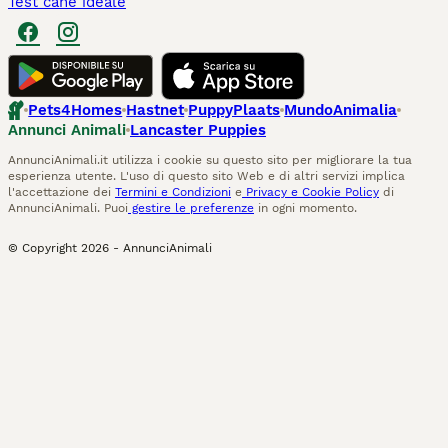
Test cane ideale
Pets4Homes
Hastnet
PuppyPlaats
MundoAnimalia
Annunci Animali
Lancaster Puppies
AnnunciAnimali.it utilizza i cookie su questo sito per migliorare la tua
esperienza utente. L'uso di questo sito Web e di altri servizi implica
l'accettazione dei
Termini e Condizioni
e
Privacy e Cookie Policy
di
AnnunciAnimali. Puoi
gestire le preferenze
in ogni momento.
© Copyright
2026
-
AnnunciAnimali