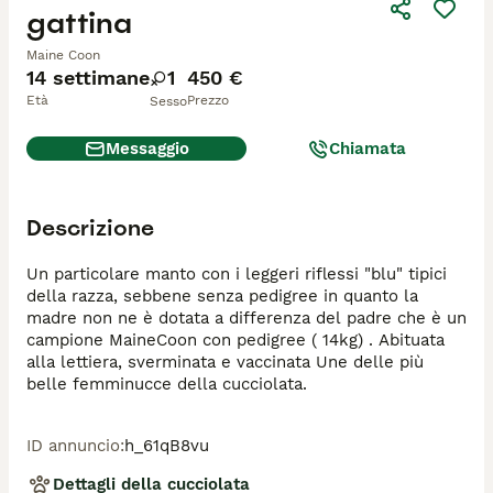
gattina
Maine Coon
14 settimane
1
450 €
Età
Prezzo
Sesso
Messaggio
Chiamata
Descrizione
Un particolare manto con i leggeri riflessi "blu" tipici 
della razza, sebbene senza pedigree in quanto la 
madre non ne è dotata a differenza del padre che è un 
campione MaineCoon con pedigree ( 14kg) . Abituata 
alla lettiera, sverminata e vaccinata Une delle più 
belle femminucce della cucciolata.
ID annuncio
:
h_61qB8vu
Dettagli della cucciolata