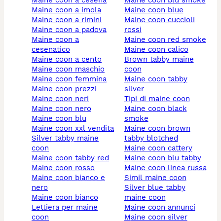
maine coon a cesena
maine coon blu smoke
maine coon a imola
maine coon blue
maine coon a rimini
maine coon cuccioli
maine coon a padova
rossi
maine coon a
maine coon red smoke
cesenatico
maine coon calico
maine coon a cento
brown tabby maine
maine coon maschio
coon
maine coon femmina
maine coon tabby
maine coon prezzi
silver
maine coon neri
tipi di maine coon
maine coon nero
maine coon black
maine coon blu
smoke
maine coon xxl vendita
maine coon brown
silver tabby maine
tabby blotched
coon
maine coon cattery
maine coon tabby red
maine coon blu tabby
maine coon rosso
maine coon linea russa
maine coon bianco e
simil maine coon
nero
silver blue tabby
maine coon bianco
maine coon
lettiera per maine
maine coon annunci
coon
maine coon silver