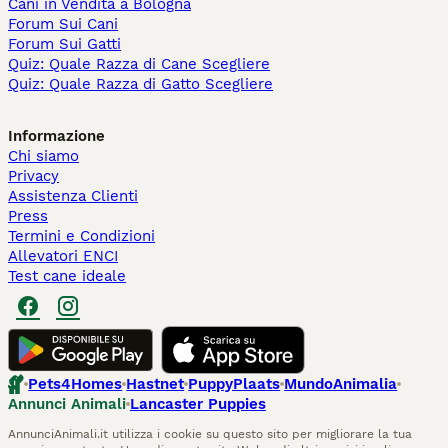
Cani in Vendita a Bologna
Forum Sui Cani
Forum Sui Gatti
Quiz: Quale Razza di Cane Scegliere
Quiz: Quale Razza di Gatto Scegliere
Informazione
Chi siamo
Privacy
Assistenza Clienti
Press
Termini e Condizioni
Allevatori ENCI
Test cane ideale
Pets4Homes
Hastnet
PuppyPlaats
MundoAnimalia
Annunci Animali
Lancaster Puppies
AnnunciAnimali.it utilizza i cookie su questo sito per migliorare la tua