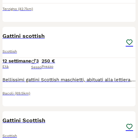
Terzigno
(42.7km)
10
Gattini scottish
Scottish
12 settimane
3
250 €
Età
Prezzo
Sesso
Bellissimi gattini Scottish maschietti, abituati alla lettiera, mangiano autonomamente, dolcissimi giocherelloni e molto affettuosi , manto che sembra velluto ; no allevamento, in ottima salute , cercano famiglia che li ami follemente
Bacoli
(69.5km)
6
Gattini Scottish
Scottish