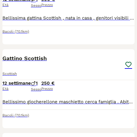
Età
Prezzo
Sesso
Bellissima gattina Scottish , nata in casa , genitori visibili , affettuosa e abituata alla lettiera e a mangiare autonomamente
Bacoli
(70.1km)
3
Gattino Scottish
Scottish
12 settimane
1
250 €
Età
Prezzo
Sesso
Bellissimo giocherellone maschietto cerca famiglia . Abituato alla lettiera e alle crocchette, molto affettuoso
Bacoli
(70.1km)
8