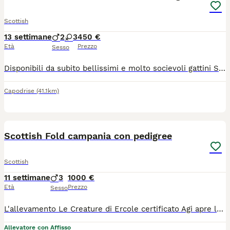
Scottish
13 settimane
2
3
450 €
Età
Prezzo
Sesso
Disponibili da subito bellissimi e molto socievoli gattini Scottish fold e Scottish straight, nati 4 maggio.Svezzati, sverminati con primo vaccinazione e libretto sanitario. Genitori entrambi testati FELV, FIV. Per maggiori informazioni potete contattare sul WhatsApp. Grazie!
Capodrise
(41.1km)
5
Scottish Fold campania con pedigree
Scottish
11 settimane
3
1000 €
Età
Prezzo
Sesso
L'allevamento Le Creature di Ercole certificato Agi apre le prenotazioni per gattini nati il 19j/05/26. Cercateci su tik tok, scottish le creature di ercole cattery. Sono cuccioli di razza scottish Fold e Straight con una splendida colorazione golden. Lasceranno l' allevamento a 3 mesi di eta" con: - sverminazione - due vaccini - microchip - passaggio di proprieta' - pedegree Agi - contratto di cessione per animali da compagnia - libretto sanitario I genitori sono visibili e testati ed esenti Fiv Felv e Pdk I nostri cuccioli sono mansueti, coccoloni ed abituati al contatto e al gioco e sono particolarmente adatti ai bambini. Ci troviamo a Benevento, in Campania Per info 3474007427
Allevatore con Affisso