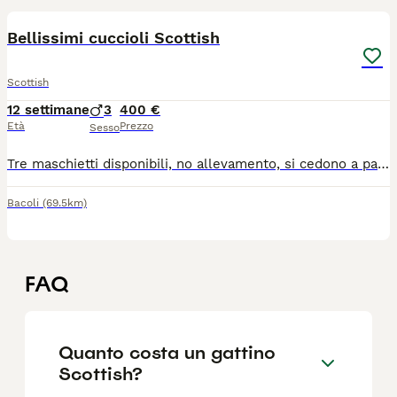
Bellissimi cuccioli Scottish
Scottish
12 settimane
3
400 €
Età
Prezzo
Sesso
Tre maschietti disponibili, no allevamento, si cedono a partire dal 7 luglio , mangiano già adesso cibo umido.
Bacoli
(69.5km)
FAQ
Quanto costa un gattino
Scottish?