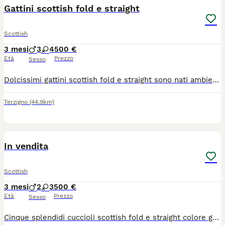
Gattini scottish fold e straight
Scottish
3 mesi
3
4
500 €
Età
Prezzo
Sesso
Dolcissimi gattini scottish fold e straight sono nati ambiente familiare Già pronti per andare a vostra famiglia
Terzigno
(44.9km)
6
In vendita
Scottish
3 mesi
2
3
500 €
Età
Prezzo
Sesso
Cinque splendidi cuccioli scottish fold e straight colore grigio blu sono nati in ambiente familiare hanno libretto sanitario per contattare il numero 346 3255549