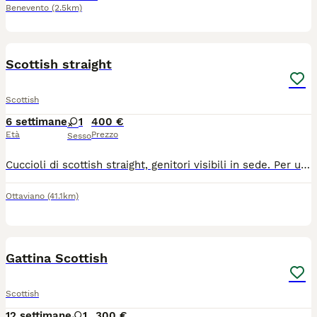
Benevento
(2.5km)
11
Scottish straight
Scottish
6 settimane
1
400 €
Età
Prezzo
Sesso
Cuccioli di scottish straight, genitori visibili in sede. Per ulteriori info.
Ottaviano
(41.1km)
4
Gattina Scottish
Scottish
12 settimane
1
300 €