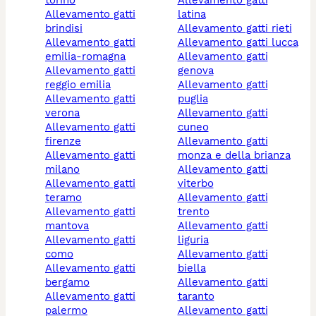
torino
allevamento gatti
allevamento gatti
latina
brindisi
allevamento gatti rieti
allevamento gatti
allevamento gatti lucca
emilia-romagna
allevamento gatti
allevamento gatti
genova
reggio emilia
allevamento gatti
allevamento gatti
puglia
verona
allevamento gatti
allevamento gatti
cuneo
firenze
allevamento gatti
allevamento gatti
monza e della brianza
milano
allevamento gatti
allevamento gatti
viterbo
teramo
allevamento gatti
allevamento gatti
trento
mantova
allevamento gatti
allevamento gatti
liguria
como
allevamento gatti
allevamento gatti
biella
bergamo
allevamento gatti
allevamento gatti
taranto
palermo
allevamento gatti