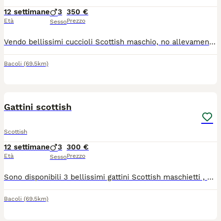
12 settimane
3
350 €
Età
Prezzo
Sesso
Vendo bellissimi cuccioli Scottish maschio, no allevamento, genitori visibili , prezzo affare , super coccoloni
Bacoli
(69.5km)
6
Gattini scottish
Scottish
12 settimane
3
300 €
Età
Prezzo
Sesso
Sono disponibili 3 bellissimi gattini Scottish maschietti , no allevamento , genitori visibili ,si cedono a partire dal 7 luglio
Bacoli
(69.5km)
3
1