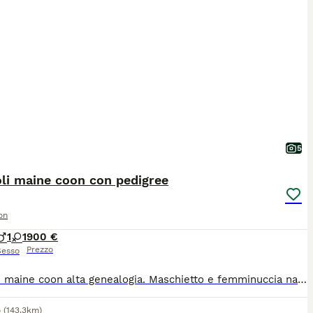
5
li maine coon con pedigree
on
1
1
900 €
Prezzo
Sesso
Cuccioli maine coon alta genealogia. Maschietto e femminuccia nati in data 01 aprile. Allevamento amatoriale in provincia di Bergamo. I piccoli possono già lasciare mamma gatta. Verranno ceduti sverminati, con doppia vaccinazione, microchip e pedigree ANFI. Contratto da compagnia. Genitori visibili e testati, FIV/FELV NN, HCM NN ed ecocardio nella norma. I piccoli sono abituati all'uso della lettiera e del tiragraffi. Nati e cresciuti in casa, molto socievoli e vivace. Visibili con i genitori.
o
(143.3km)