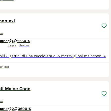
5
oon xxl
on
mane
1
2
650 €
Prezzo
Sesso
Disponibili 3 gattini di una cucciolata di 5 meravigliosi maincoon. Al momento hanno 1 mese già compiuto, sono: - 1 maschio tigrato - 2 femmine rosse Verranno ceduti con: 3 sverminazioni, antiparassitario esterno e 1 vaccino al compimento dei 3 mesi di vita. Vivono in casa a stretto contatto con noi e assiema a altri 5 gatti tra cui la mamma e il papà visibili in foto. Per qualsiasi informazione e per programmare le visite sono a disposizione. No pedigree ( perchè i genitori la mamma lo ha chiuso purtroppo)
48.1km)
11
oli Maine Coon
on
mane
2
3
600 €