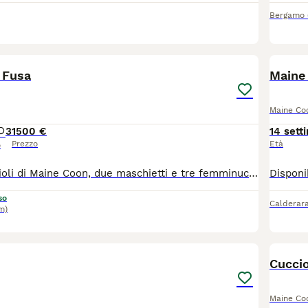
Bergamo
20
i Fusa
Maine
Maine Co
3
1500 €
14 sett
Prezzo
Età
o
Vivacissimi cuccioli di Maine Coon, due maschietti e tre femminucce dalla dolcezza ineguagliabile! I maschietti sono Feargal Dolci Fusa, black tabby con bianco, e Fionn Dolci Fusa, black silver tabby con bianco. Le femmine sono Fand e Fodla Dolci Fusa, black silver tortie con bianco, e Fidlais Dolci Fusa, black tortie con bianco. Disponibili da metà settembre, con test dei genitori (eco test genetici HCM/PKDEF)
so
Calderar
m)
5
4
Cuccio
Maine Co