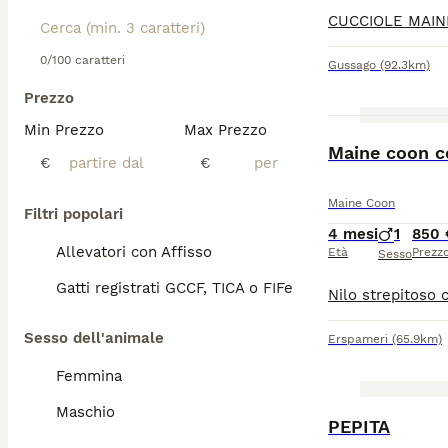
0/100 caratteri
Gussago
(92.3km)
Prezzo
Min Prezzo
Max Prezzo
Maine coon c
€
€
Maine Coon
Filtri popolari
4 mesi
1
850 
Allevatori con Affisso
Età
Prezz
Sesso
Gatti registrati GCCF, TICA o FIFe
Sesso dell'animale
Erspameri
(65.9km)
Femmina
Maschio
PEPITA