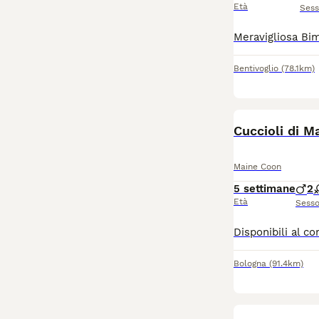
Età
Ses
Bentivoglio
(78.1km)
Cuccioli di M
Maine Coon
5 settimane
2
Età
Sess
Bologna
(91.4km)