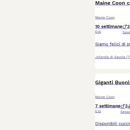
Maine Coon c
Maine Coon
10 settimane
2
Età
Ses
Jolanda di Savoia
(
Giganti Buoni
Maine Coon
7 settimane
3
Età
Sess