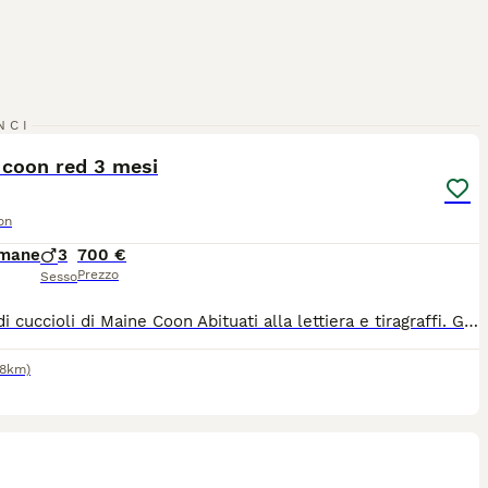
7
1
NCI
 coon red 3 mesi
on
imane
3
700 €
Prezzo
Sesso
Stupendi cuccioli di Maine Coon Abituati alla lettiera e tiragraffi. Genitori visibili. Genitori testati n/n Visibili tutti I giorni su appuntamento
28km)