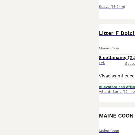
Soave
(15.2km)
Litter F Dolc
Maine Coon
8 settimane
2
Età
Sess
Allevatore con Affis
Villa di Serio
(124.1k
MAINE COON
Maine Coon