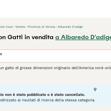
ine Coon
Veneto
Provincia di Verona
Albaredo D'adige
n Gatti in vendita
a Albaredo D'adig
n
un gatto di grosse dimensioni originario dell'America nord-orie
ri del pianeta nel corso degli anni, e per una buona ragione. 
scinante e alla sua natura affettuosa e fedele, lo rende un com
agina di consigli sul Maine Coon
per informazioni su questa ra
o non è stato pubblicato o è stato cancellato.
dirizzato ai risultati di ricerca della stessa categoria.