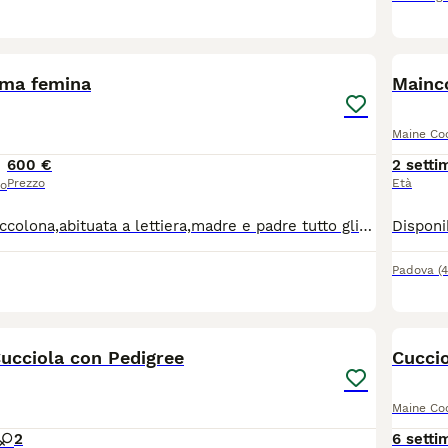
4
ima femina
Mainc
Maine Co
600 €
2 setti
Prezzo
Età
so
Molto bella e coccolona,abituata a lettiera,madre e padre tutto gli test di salute.piu info e foto per whats.non perditempo solo persone interesate.
Padova
(
2
1
ucciola con Pedigree
Cucci
Maine Co
2
6 setti