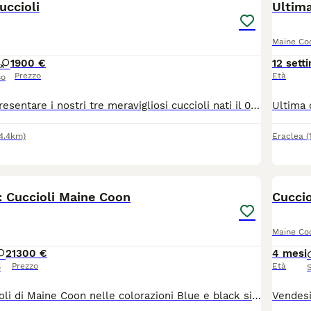
uccioli
Ultima
Maine Co
1
900 €
12 sett
Prezzo
Età
so
Siamo felici di presentare i nostri tre meravigliosi cuccioli nati il 01/06/2026! Crescono sani, sono super giocherelloni, molto curiosi e hanno già imparato a usare perfettamente la lettiera. I nostri piccoli tesori: 🍦 Maschietto crema silver (cream silver) 🖤 Maschietto nero (black) 💙🦪 Femminuccia blu silver tartaruga (blue silver tortoiseshell) 🏡 Pronti per le nuove famiglie I cuccioli saranno pronti a trasferirsi nella loro nuova casa a partire da settembre. Saranno ceduti con: 💉 Doppia vaccinazione 📍 Microchip inserito 📜 Registrazione ufficiale e pedigree ENFI 📍 Posizione e trasporto Ci troviamo in provincia di Ferrara. Se abitate più lontano, nessun problema! Offriamo la possibilità di organizzare e gestire noi il trasporto in totale sicurezza per portare il cucciolo direttamente da voi. ✨ Contattateci in privato per maggiori informazioni, foto o video e per prenotare il vostro futuro compagno di vita!
74.4km)
Eraclea
(
6
: Cuccioli Maine Coon
Cucci
Maine Co
2
1300 €
4 mesi
Prezzo
Età
o
Disponibili cuccioli di Maine Coon nelle colorazioni Blue e black silver e smoke, nati il 16/06/2026 disponibili dalla metà di settembre. Proveniente dall'allevamento amatoriale Rock's Spirit, i cuccioli vengono ceduti con: . Pedigree WCF . Ciclo vaccinale completo e sverminazioni effettuate . Genitori testati con esito N/N sia per i test genetici che per l'ecocardiogramma. . Kit cuccioli Dolcissimi ed abituati al contesto domestico. Per informazioni, foto e dettagli sui costi, contattami in privato.