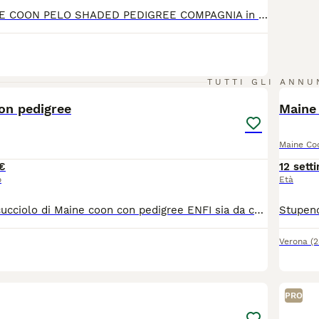
CUCCIOLE MAINE COON PELO SHADED PEDIGREE COMPAGNIA in 3 rate klarna 1200 euro O 900 euro in unica soluzione Nate il 4/6/2026 Figlie di uno stallone rosso, colore Cream sheaded taglia XL E di una Mamma ticked tabby elegante e sinuosa Carattere dolcissimo Blue Tortie Silver Tabby Black Tortie Silver Mackerel Tabby Docilissime, cresciute in casa con altri gatti e cani Pregiato pelo SHADED che da riflessi luminosi e molto bello morbido e voluminoso Cedute con regolare contratto di cessione Ciclo vaccinale Anti vermi Antiparassitario Pedigree compagnia Libretto sanitario Per info maggiori fotografie, scrivere qui sotto
2
TUTTI GLI ANNU
on pedigree
Maine
Maine Co
€
12 sett
o
Età
Nilo strepitoso cucciolo di Maine coon con pedigree ENFI sia da compagnia ( Eur 850) sia da riproduzione ( €1300) Già completo di tutto Genitori testati e certificati Possibilità di consegna in tutta Italia Per qualsiasi informazione Maria Rosa 3204280348
Verona
(
6
PRO