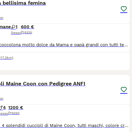
 bellisima femina
on
imane
1
600 €
Prezzo
Sesso
Ultima coccolona molto dolce da Mama e papà grandi con tutti test di salute.abituata a tiragraffi,lettiera,mangiare di alta qualità e tantissime coccole🥰piu info e foto volentieri.solo gente interesata non perditempo.
117.2km)
6
oli Maine Coon con Pedigree ANFI
on
4
1200 €
Prezzo
Sesso
Vendesi 4 splendidi cuccioli di Maine Coon, tutti maschi, colore cream smoke. Nati il 10 aprile 2026. I cuccioli sono figli di genitori Maine Coon con pedigree e vengono cresciuti in ambiente familiare, abituati al contatto con le persone e la vita domestica. Vengono ceduti tra il 5 e il 6 mese di età (non prima del 10 settembre 2026) con le seguenti caratteristiche: - castrati - con pedigree - con microchip - sverminati - completamente vaccinati in base all'età - muniti di libretto sanitario Tra le ultime foto possibile visionare i due genitori. Ulteriori fotografie e video sono disponibili su richiesta. Prezzo richiesto: 1200 € (non trattabili) No perditempo, contattare solo se realmente interessati