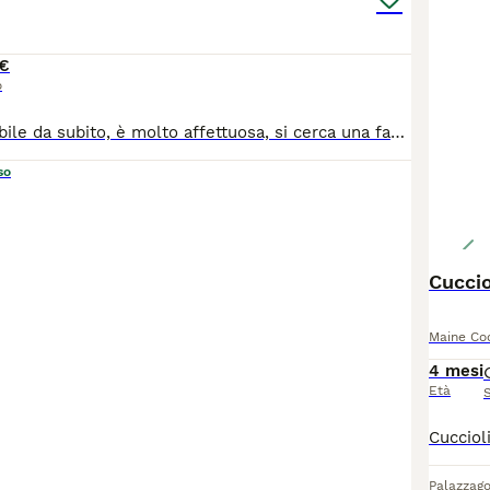
€
o
Cucciola disponibile da subito, è molto affettuosa, si cerca una famiglia con altri animali o che non la lasci da sola per tante ore! Test dei genitori negativi per le principali malattie genetiche della razza, verrà ceduta con doppio vaccino, sverminata e microchippata, pedigree ANFI. Per ulteriori informazioni rimango a disposizione!
so
Cuccio
Maine Co
4 mesi
Età
Palazzag