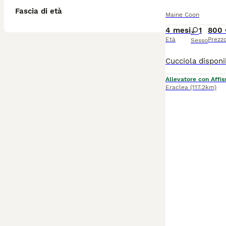
Fascia di età
Maine Coon
4 mesi
1
800 
Età
Prezz
Sesso
Allevatore con Affis
Eraclea
(117.2km)