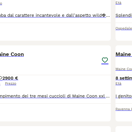
Età
so
Meravigliosa Bimba dal carattere incantevole e dall'aspetto wild🍓🍓❤️abituata a cani e bambini cresciuta in ambiente domestico e famigliare. Allevamento Domus Oram Bologna
Ospedale
13
aine Coon
Maine
Maine Co
2
900 €
8 setti
Prezzo
Età
o
Disponibili al compimento dei tre mesi cuccioli di Maine Coon xxl Verranno consegnati con vaccini, sverminazioni, antiparassitari, kit cucciolo, certificato di buona salute. Pedigree da compagnia. Genitori testati Di proprietà Abituati al contatto con bambini, cani e simili, sono dolcissimi e coccoloni
Ravenna
12