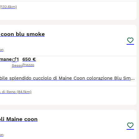
(132.6km)
3
 coon blu smoke
on
imane
1
650 €
Prezzo
Sesso
Disponibile splendido cucciolo di Maine Coon colorazione Blu Smoke (sottopelo bianco con effetto fumo) da imponenti linee russe (tratti marcati e grandi ciuffi sulle orecchie). Genitori: Visibili e testati negativi FIV/FeLV e HCM (cardiopatia). Pedigree: Ceduto senza pedigree esclusivamente come animale da compagnia. Il cucciolo verrà consegnato con: Libretto sanitario Ciclo di sverminazione e primo vaccino Già svezzato e abituato alla lettiera
a di Reno
(84.1km)
7
li Maine coon
on