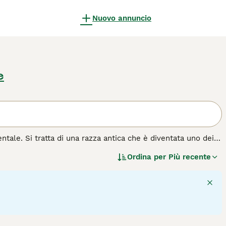
Nuovo annuncio
e
ntale. Si tratta di una razza antica che è diventata uno dei
Presenta un bellissimo mantello semi-lungo che, unito
Ordina per
Più recente
pagno ideale per la famiglia.
zza di gatto.