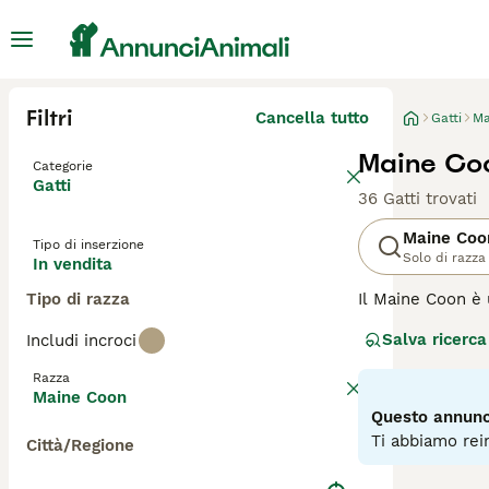
Filtri
Cancella tutto
Gatti
Ma
Maine Coo
Categorie
Gatti
36 Gatti trovati
Maine Coo
Tipo di inserzione
Solo di razza
In vendita
Tipo di razza
Il Maine Coon è 
gatti più popola
Salva ricerca
Includi incroci
all'aspetto affa
Razza
Leggi la
nostra p
Maine Coon
Questo annunci
Ti abbiamo rein
Città/Regione