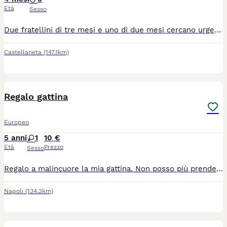
Età
Sesso
Due fratellini di tre mesi e uno di due mesi cercano urgentemrnte casa, preaffido obbligatorio, finestre e balconi in sicurezza, no campagna e ville, umanizzati abituati ai loro simili e cane di famiglia, 3662279251 un whatsapl e richiamo io, si trovano in provincia di taranto
Castellaneta
(147.1km)
9
Regalo gattina
Europeo
5 anni
1
10 €
Età
Prezzo
Sesso
Regalo a malincuore la mia gattina. Non posso più prendermene cura per motivi familiari. Preferisco che vada ad una persona premurosa e che possa dargli più attenzioni. È molto dolce, giocherellona e affettuosa
Napoli
(134.2km)
6