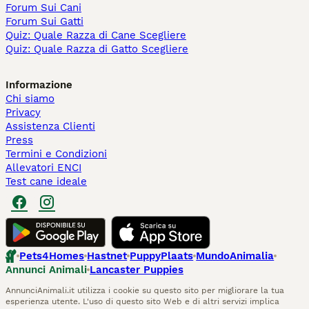
Forum Sui Cani
Forum Sui Gatti
Quiz: Quale Razza di Cane Scegliere
Quiz: Quale Razza di Gatto Scegliere
Informazione
Chi siamo
Privacy
Assistenza Clienti
Press
Termini e Condizioni
Allevatori ENCI
Test cane ideale
Pets4Homes
Hastnet
PuppyPlaats
MundoAnimalia
Annunci Animali
Lancaster Puppies
AnnunciAnimali.it utilizza i cookie su questo sito per migliorare la tua
esperienza utente. L'uso di questo sito Web e di altri servizi implica