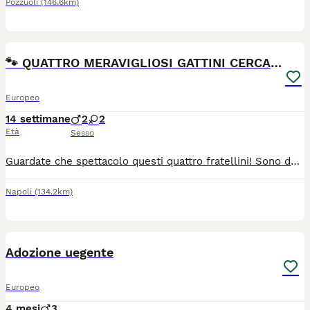
Pozzuoli
(146.6km)
12
​🐾 QUATTRO MERAVIGLIOSI GATTINI CERCANO CASA! 🏡
Europeo
14 settimane
2
2
Età
Sesso
​Guardate che spettacolo questi quattro fratellini! Sono dei cuccioli dolcissimi, sani, super vivaci e stanno cercando una famiglia speciale che li ami per sempre. Sfogliate le foto per innamorarvi di loro: ​Foto 1 – Il "Tuxedo" (Bianco e Nero): Un concentrato di simpatia con una mascherina nera perfetta e un musetto irresistibile. ​Foto 2 – Il "Tigrato" chiaro (Bianco e Arancio): Un amore di gattino, tenero, giocherellone e con una pancia tutta da strapazzare di coccole. ​Foto 3 – La "Panterina" (Tutto Nero): Elegantissimo, dagli occhi magnetici ed espressivi. Un vero vulcano di fusa. ​Foto 4 – La "Calico" (Tricolore): Splendida gattina prevalentemente bianca con un'adorabile macchietta scura sulla testa e una codina super espressiva. ​Dettagli: ​Età: Cuccioli (poche settimane, l'età ideale per ambientarsi e imparare a conoscersi). ​Carattere: Molto socievoli, abituati al contatto umano, curiosi e pieni di energia. ​Si affidano solo a veri amanti degli animali, preferibilmente con controlli pre-affido. ​📍 Zona: Napoli e provincia 📞 Per info e adozioni: [Inserisci il tuo nome/numero o contatto utile] ​Condividete tantissimo questo post per aiutarli a trovare casa il prima possibile! ❤️
Napoli
(134.2km)
8
Adozione uegente
Europeo
4 mesi
3