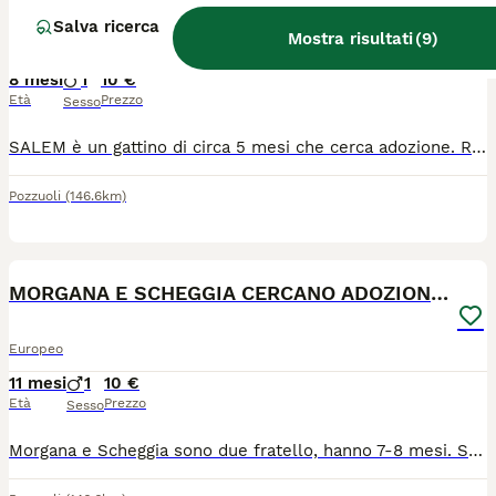
Salva ricerca
Mostra risultati
(
9
)
Europeo
8 mesi
1
10 €
Età
Prezzo
Sesso
SALEM è un gattino di circa 5 mesi che cerca adozione. Rischia di essere spostato dal territorio dove vive quindi salviamolo. Adozione gratis (Pozzuoli Napoli ) Meglio se mi scrivete su whatsapp 3394843842 siccome non sono in Italia attualmente , altrimenti se chiamate al numero la chiamata viene inoltrata a mia madre e potrete parlare con lei
Pozzuoli
(146.6km)
6
MORGANA E SCHEGGIA CERCANO ADOZIONE (POZZUOLI NA)
Europeo
11 mesi
1
10 €
Età
Prezzo
Sesso
Morgana e Scheggia sono due fratello, hanno 7-8 mesi. Sono dolcissimi e affettuosi, amano le coccole. Sono in pericolo perché vogliono spostarli dal territorio se non vengono adottati. Salviamoli. Preferiamo adozione insieme ma anche separati se necessario Si trovano a Pozzuoli Napoli ADOZIONE gratis. Meglio se mi scrivete su whatsapp 3394843842 siccome non sono in Italia attualmente , altrimenti se chiamate al numero la chiamata viene inoltrata a mia madre e potrete parlare con lei