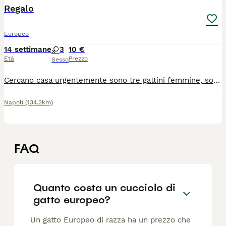
Regalo
Europeo
14 settimane
3
10 €
Età
Prezzo
Sesso
Cercano casa urgentemente sono tre gattini femmine, sono di una mamma gatta nel mio cortile, io ho due cani E non posso tenerli, sono svezzati e sverminati, sani
Napoli
(134.2km)
FAQ
Quanto costa un cucciolo di
gatto europeo?
Un gatto Europeo di razza ha un prezzo che