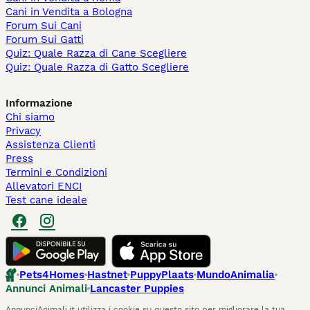
Cani in Vendita a Bologna
Forum Sui Cani
Forum Sui Gatti
Quiz: Quale Razza di Cane Scegliere
Quiz: Quale Razza di Gatto Scegliere
Informazione
Chi siamo
Privacy
Assistenza Clienti
Press
Termini e Condizioni
Allevatori ENCI
Test cane ideale
Pets4Homes
Hastnet
PuppyPlaats
MundoAnimalia
Annunci Animali
Lancaster Puppies
AnnunciAnimali.it utilizza i cookie su questo sito per migliorare la tua