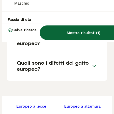
Maschio
Che differenza c'è tra gatto
europeo e gatto soriano?
Fascia di età
Salva ricerca
Mostra risultati
(
1
)
Quando sarà il prossimo
europeo?
Quali sono i difetti del gatto
europeo?
europeo a lecce
europeo a altamura