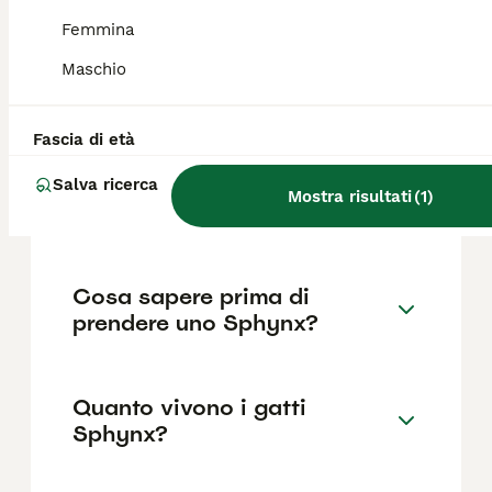
Femmina
Il prezzo di un gatto Sphynx in Italia varia
generalmente tra i 700 e i 1.600 euro, a
Maschio
seconda di pedigree, età, colore, reputazione
dell'allevatore e area geografica.
Fascia di età
Perché lo Sphynx non ha il
Salva ricerca
Mostra risultati
(
1
)
pelo?
Cosa sapere prima di
prendere uno Sphynx?
Quanto vivono i gatti
Sphynx?