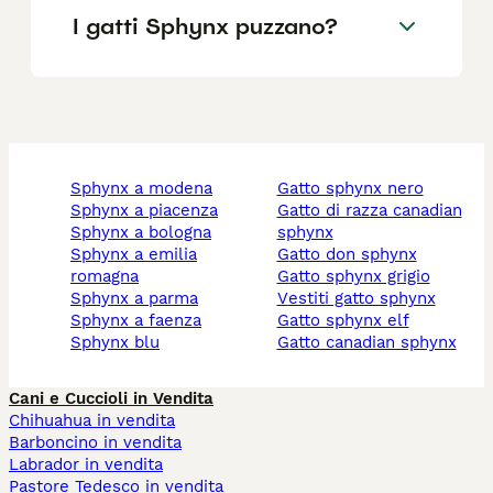
I gatti Sphynx puzzano?
sphynx a modena
gatto sphynx nero
sphynx a piacenza
gatto di razza canadian
sphynx a bologna
sphynx
sphynx a emilia
gatto don sphynx
romagna
gatto sphynx grigio
sphynx a parma
vestiti gatto sphynx
sphynx a faenza
gatto sphynx elf
sphynx blu
gatto canadian sphynx
Cani e Cuccioli in Vendita
Chihuahua in vendita
Barboncino in vendita
Labrador in vendita
Pastore Tedesco in vendita