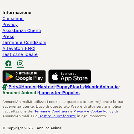
Informazione
Chi siamo
Privacy
Assistenza Clienti
Press
Termini e Condizioni
Allevatori ENCI
Test cane ideale
Pets4Homes
Hastnet
PuppyPlaats
MundoAnimalia
Annunci Animali
Lancaster Puppies
AnnunciAnimali.it utilizza i cookie su questo sito per migliorare la tua
esperienza utente. L'uso di questo sito Web e di altri servizi implica
l'accettazione dei
Termini e Condizioni
e
Privacy e Cookie Policy
di
AnnunciAnimali. Puoi
gestire le preferenze
in ogni momento.
© Copyright
2026
-
AnnunciAnimali