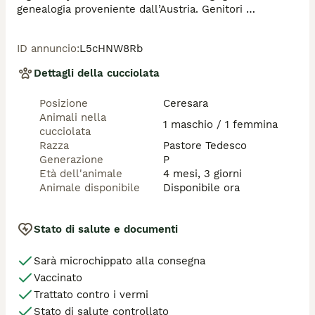
genealogia proveniente dall’Austria. Genitori 
controllati per displasia anca e gomito, DNA 
depositato e selezionati secondo gli standard di razza.

ID annuncio
:
L5cHNW8Rb
I cuccioli vengono ceduti con:

Dettagli della cucciolata
•⁠  ⁠libretto sanitario

•⁠  ⁠vaccino e sverminazione

Posizione
Ceresara
Animali nella
Adatti sia alla vita in famiglia sia a un percorso 
1 maschio / 1 femmina
cucciolata
espositivo.

Razza
Pastore Tedesco
Generazione
P
Prezzo: €1500

Età dell'animale
4 mesi, 3 giorni
Animale disponibile
Disponibile ora
Contattare solo se seriamente interessati.

📞 Davide 352 070 9518
Stato di salute e documenti
Sarà microchippato alla consegna
Vaccinato
Trattato contro i vermi
Stato di salute controllato