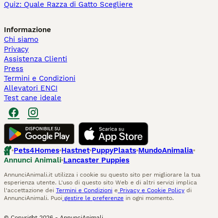
Quiz: Quale Razza di Gatto Scegliere
Informazione
Chi siamo
Privacy
Assistenza Clienti
Press
Termini e Condizioni
Allevatori ENCI
Test cane ideale
Pets4Homes
Hastnet
PuppyPlaats
MundoAnimalia
Annunci Animali
Lancaster Puppies
AnnunciAnimali.it utilizza i cookie su questo sito per migliorare la tua
esperienza utente. L'uso di questo sito Web e di altri servizi implica
l'accettazione dei
Termini e Condizioni
e
Privacy e Cookie Policy
di
AnnunciAnimali. Puoi
gestire le preferenze
in ogni momento.
© Copyright
2026
-
AnnunciAnimali