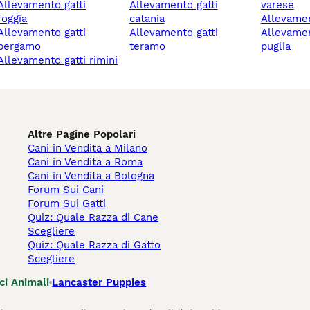
mento gatti
allevamento gatti
varese
foggia
catania
allevame
mento gatti
allevamento gatti
allevamento gatti
bergamo
teramo
puglia
allevamento gatti rimini
Altre Pagine Popolari
Cani in Vendita a Milano
Cani in Vendita a Roma
Cani in Vendita a Bologna
Forum Sui Cani
Forum Sui Gatti
Quiz: Quale Razza di Cane
Scegliere
Quiz: Quale Razza di Gatto
Scegliere
ci Animali
Lancaster Puppies