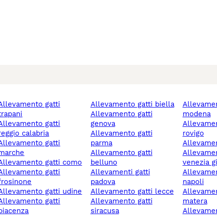
mento gatti
allevamento gatti biella
allevamento gatti
trapani
allevamento gatti
modena
mento gatti
genova
allevamento gatti
reggio calabria
allevamento gatti
rovigo
mento gatti
parma
allevame
marche
allevamento gatti
allevamento gatti friuli
allevamento gatti como
belluno
venezia gi
mento gatti
allevamenti gatti
allevamento gatti
frosinone
padova
napoli
allevamento gatti udine
allevamento gatti lecce
allevamento gatti
mento gatti
allevamento gatti
matera
piacenza
siracusa
allevamento gatti