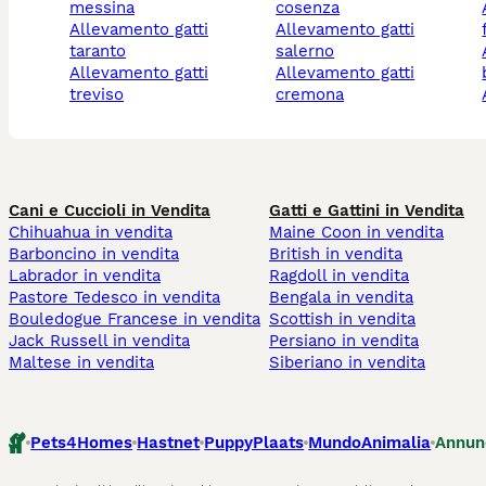
messina
cosenza
alleva
allevamento gatti
allevamento gatti
taranto
salerno
alleva
allevamento gatti
allevamento gatti
treviso
cremona
Cani e Cuccioli in Vendita
Gatti e Gattini in Vendita
Chihuahua in vendita
Maine Coon in vendita
Barboncino in vendita
British in vendita
Labrador in vendita
Ragdoll in vendita
Pastore Tedesco in vendita
Bengala in vendita
Bouledogue Francese in vendita
Scottish in vendita
Jack Russell in vendita
Persiano in vendita
Maltese in vendita
Siberiano in vendita
Pets4Homes
Hastnet
PuppyPlaats
MundoAnimalia
Annun