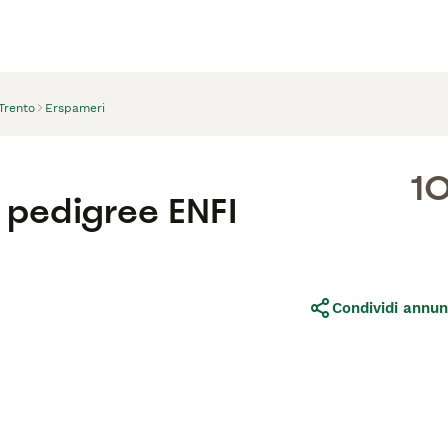
Trento
Erspameri
1
pedigree ENFI
Condividi annun