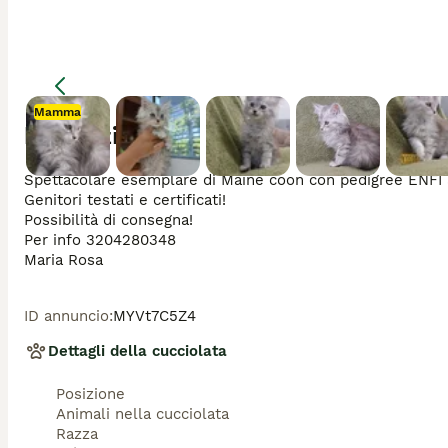
Mamma
Descrizione
Mamma
Spettacolare esemplare di Maine coon con pedigree ENFI anc
Genitori testati e certificati!

Possibilità di consegna!

Per info 3204280348

Maria Rosa 
ID annuncio
:
MYVt7C5Z4
Dettagli della cucciolata
Posizione
Animali nella cucciolata
Razza