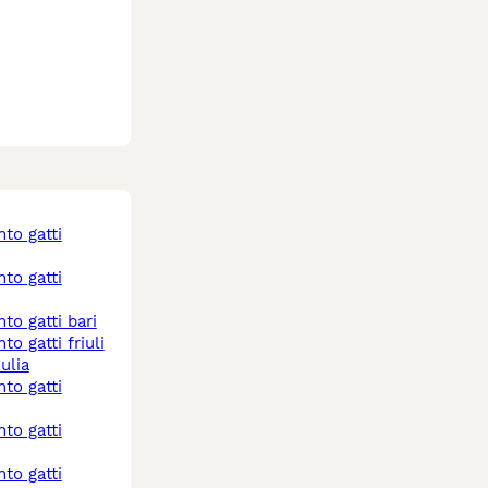
nto gatti bari
ulia