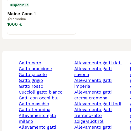
Disponibile
Maine Coon 1
Femmina
1000 €
gatto nero
allevamento gatti rieti
alleva
gatto arancione
allevamento gatti
gatto piccolo
savona
alleva
gatto grigio
allevamento gatti
gatto rosso
imperia
alleva
cuccioli gatto bianco
allevamento gatti
gatti con occhi blu
crema cremona
gatto maschio
allevamento gatti lodi
alleva
gatto femmina
allevamento gatti
allevamento gatti
trentino-alto
milano
adige/südtirol
alleva
allevamento gatti
allevamento gatti