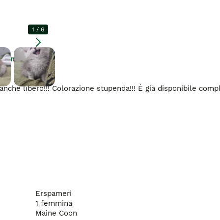
1
/
6
Ingrandire
he libero!!! Colorazione stupenda!!! È già disponibile complet
Erspameri
1 femmina
Maine Coon