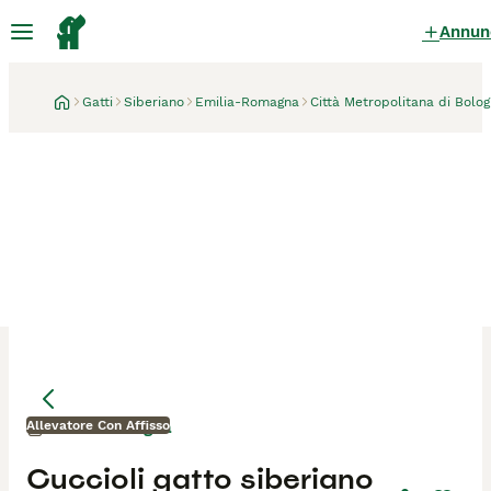
Annun
Gatti
Siberiano
Emilia-Romagna
Città Metropolitana di Bolo
Allevatore Con Affisso
Bologna
1 mese
Mamma
Mamma
Cuccioli gatto siberiano