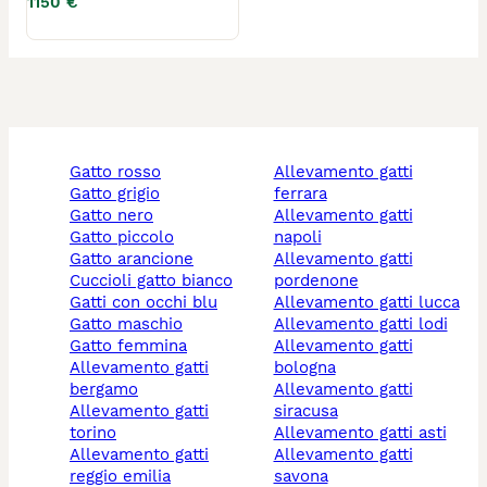
1150 €
gatto rosso
allevamento gatti
gatto grigio
ferrara
gatto nero
allevamento gatti
gatto piccolo
napoli
gatto arancione
allevamento gatti
cuccioli gatto bianco
pordenone
gatti con occhi blu
allevamento gatti lucca
gatto maschio
allevamento gatti lodi
gatto femmina
allevamento gatti
allevamento gatti
bologna
bergamo
allevamento gatti
allevamento gatti
siracusa
torino
allevamento gatti asti
allevamento gatti
allevamento gatti
reggio emilia
savona