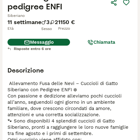
pedigree ENFI
Siberiano
11 settimane
3
2
1150 €
Età
Prezzo
Sesso
Messaggio
Chiamata
Risposte entro 6 ore
Descrizione
 Allevamento Fusa delle Nevi – Cuccioli di Gatto 
Siberiano con Pedigree ENFI ❄️

Con passione e dedizione alleviamo pochi cuccioli 
all’anno, seguendoli ogni giorno in un ambiente 
familiare, dove crescono circondati da amore, 
attenzioni e una corretta socializzazione.

🐾 Sono disponibili 4 splendidi cuccioli di Gatto 
Siberiano, pronti a raggiungere le loro nuove famiglie 
tra fine agosto e i primi di settembre.

Ogni cucciolo viene affidato con:
