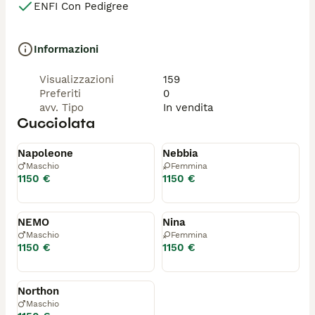
ENFI Con Pedigree
salute.

Per noi ogni cucciolo è prima di tutto un membro della 
famiglia e desideriamo affidarlo a persone che 
Informazioni
comprendano il valore di un allevamento responsabile 
e l’impegno che comporta accogliere un compagno di 
vita.

Visualizzazioni
159
 Grazie a chi sceglie la qualità, la trasparenza e il 
Preferiti
0
benessere dei nostri gatt
avv. Tipo
In vendita
Cucciolata
Riservato
Riservato
Napoleone
Nebbia
Maschio
Femmina
1150 €
1150 €
Riservato
Riservato
NEMO
Nina
Maschio
Femmina
1150 €
1150 €
Riservato
Northon
Maschio