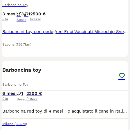
Barboncino Toy
3 mesi
3
1
2500 €
Età
Prezzo
Sesso
Barboncini toy con pedegree Enci Vaccinati Microchip Sverminati Pedegree Enci Test genetici dei genitori Visibili in allevamento e videochiamata Disponibile anche la consegna 12 mesi di garanzia per malattie invalidanti Abituati alla traversina 2500€ per maschietti 3500€ per femmina
Savona
(136.7km)
6
Barboncina toy
Barboncino Toy
6 mesi
1
2200 €
Età
Prezzo
Sesso
Barboncina red toy di 4 mesi Ho acquistato il cane in Italia da un allevatore certificato. La vendo perché devo tornare nel mio paese e non posso portarla con me. È una cucciola molto dormigliona che ama le attenzioni e la compagnia. La vendo con tutti i suoi documenti (passaporto, vaccinazioni, certificato di buona salute, passaggio di proprietà ) e sono inclusi anche i suoi accessori (shampoo, balsamo, letto, ciotole, giocattoli, coperta).
Milano
(5.6km)