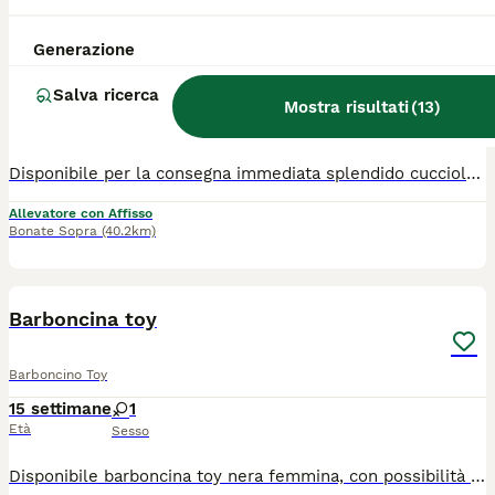
Cucciolo fulvo di Barbone da Compagnia Bergamo
Generazione
Barboncino Toy
Salva ricerca
4 mesi
1
2500 €
Mostra risultati
(
13
)
Età
Prezzo
Sesso
Disponibile per la consegna immediata splendido cucciolo maschio da compagnia di Barbone di colore fulvo, nato il 18 marzo 2026.Il cucciolo vanta una genealogia d'eccellenza assoluta, frutto di un accoppiamento mirato per salute e morfologia: nato da monta esterna con stallone Campione e madre figlia di campioni. È cresciuto in ambiente familiare, è perfettamente socializzato ed è ideale per la vita in appartamento. Viene ceduto solo a veri amanti della razza con la massima garanzia legale, sanitaria e certificativa. Il cucciolo viene consegnato completo di: Pedigree ENCI d'alta genealogia (linea di sangue ricca di campioni) Microchip inserito e iscrizione all'Anagrafe Canina Regionale Libretto sanitario con ciclo di vaccinazioni completo e trattamenti antiparassitari eseguiti Pacchetto test genetici Laboklin (eseguito ed esente da patologie ereditarie tipiche della razza) Genitori entrambi di taglia Toy. La madre è visibile in loco insieme al cucciolo, mentre per il padre e i nonni campioni è disponibile tutta la documentazione ufficiale e le foto. Ottime aspettative di crescita. Prezzo impegnativo, strettamente correlato all'altissimo valore genetico, alla salute e alle certificazioni del cucciolo. Massima serietà. Ci troviamo in provincia di Bergamo. Per informazioni, foto o per fissare un appuntamento per conoscerlo, contattatemi via telefono o WhatsApp
Allevatore con Affisso
Bonate Sopra
(40.2km)
5
Barboncina toy
Barboncino Toy
15 settimane
1
Età
Sesso
Disponibile barboncina toy nera femmina, con possibilità di consegna. Nata il 19/4/26 da genitori toy.