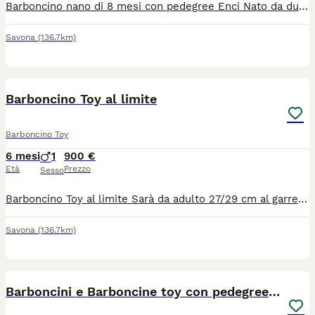
Barboncino nano di 8 mesi con pedegree Enci Nato da due genitori toy Adesso 29 cm al garrese Test genetici dei genitori Pedegree Enci Garanzia di 12 mesi su malattie invalidanti Visibile in allevamento e videochiamata Abituato alla traversina
Savona
(136.7km)
5
Barboncino Toy al limite
Barboncino Toy
6 mesi
1
900 €
Età
Prezzo
Sesso
Barboncino Toy al limite Sarà da adulto 27/29 cm al garrese Vaccinato, microchippato e sverminato Certificato genealogico allianz 12 mesi di garanzia su malattie invalidanti Nato il 10/01 Visibile in allevamento e videochiamata Disponibile anche consegna
Savona
(136.7km)
6
Barboncini e Barboncine toy con pedegree Enci