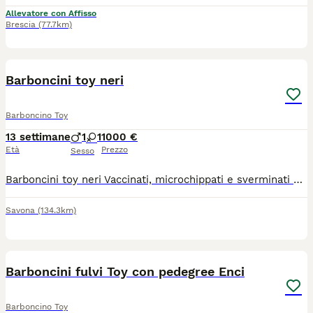
Allevatore con Affisso
Brescia
(77.7km)
5
Barboncini toy neri
Barboncino Toy
13 settimane
1
1
1000 €
Età
Prezzo
Sesso
Barboncini toy neri Vaccinati, microchippati e sverminati Certificato genealogico allianz 12 mesi di garanzia su malattie invalidanti 2 mesi Visibile in allevamento e videochiamata Disponibile da subito anche consegna Maschio 1000€ Femmina 1300€
Savona
(134.3km)
2
Barboncini fulvi Toy con pedegree Enci
Barboncino Toy