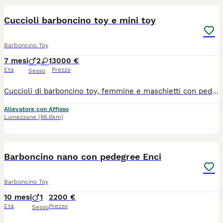
Cuccioli barboncino toy e mini toy
Barboncino Toy
7 mesi
2
1
3000 €
Età
Prezzo
Sesso
Cuccioli di barboncino toy, femmine e maschietti con pedigree Enci. Alta genealogia, genitori con test genetici, deposito DNA. Verranno ceduti con 3 vaccini, sverminati microchipati, inscritta al anagrafe, con certificato veterinario di buona salute e certificato Pedigree Enci . I cuccioli sono socializzati e abituati ad usare la traversina . Prezzi a partire da 2000 a 3500. Per altre info scrivete direttamente su whatsapp-3884603625 per una risposta più immediata.
Allevatore con Affisso
Lumezzane
(86.6km)
2
Barboncino nano con pedegree Enci
Barboncino Toy
10 mesi
1
2200 €
Età
Prezzo
Sesso