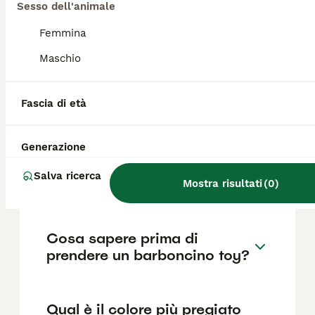
Toy di razza pura in Italia è di circa 945€
Sesso dell'animale
,anche se i prezzi possono variare in base a
fattori come il pedigree, la reputazione
Femmina
dell'allevatore e la posizione.
Maschio
Quali sono i difetti del
Fascia di età
barboncino toy?
Generazione
Che differenza c'è tra il
Salva ricerca
barboncino toy e il mini toy?
Mostra risultati
(
0
)
Cosa sapere prima di
prendere un barboncino toy?
Qual è il colore più pregiato