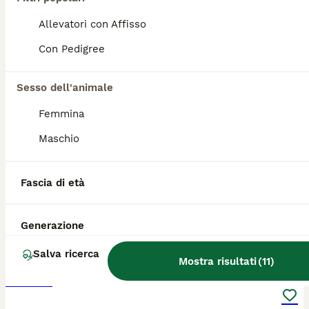
Salve cedo ultima cucciola di Rottweiler la cucciola a un piccolo problema ai denti crescendo può essere anche che si toglie la cucciola a il microchip e Pedigree il prezzo è di 150€ x info wuozapp 3248119780 Antonio
Allevatori con Affisso
Con Pedigree
Nola
(1.5km)
Sesso dell'animale
PRO
Femmina
Maschio
Fascia di età
Generazione
5
Salva ricerca
Mostra risultati
(
11
)
Vendesi