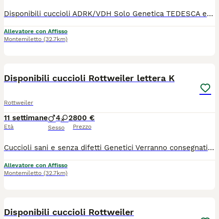
Disponibili cuccioli ADRK/VDH Solo Genetica TEDESCA e delle migliori linee di sangue Esenti da difetti genetici Chiusura denti PERFETTA STRUTTURA POSSENTE TAGLIA DA 66/68CM ADATTI ALLE EXPO DI BELLEZZA E LAVORO LIBRETTO SANITARIO 3VACCINI 3SVERMICAZIONI MICROCIP CERTIFICATO DI BUONA SALUTE PEDIGREE ENCI FCI AFFISSO ENCI/FCI LETTERA K
Allevatore con Affisso
Montemiletto
(32.7km)
2
Disponibili cuccioli Rottweiler lettera K
Rottweiler
11 settimane
4
2
800 €
Età
Prezzo
Sesso
Cuccioli sani e senza difetti Genetici Verranno consegnati con: Microcip Libretto Sanitario 3vaccini (completi) 3svermicazioni Trattamento antiparassitario Certificato buona salute Pedigree ENCI FCI Con Affisso
Allevatore con Affisso
Montemiletto
(32.7km)
29
Disponibili cuccioli Rottweiler