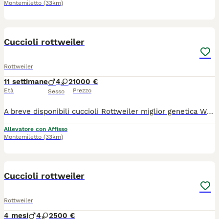
Montemiletto
(33km)
21
1
Cuccioli rottweiler
Rottweiler
11 settimane
4
2
1000 €
Età
Prezzo
Sesso
A breve disponibili cuccioli Rottweiler miglior genetica WORLD Completi di vaccini,microcip, 3svermicazioni,trattamento antiparassitario,pedigree Enci Fci con affisso
Allevatore con Affisso
Montemiletto
(33km)
10
Cuccioli rottweiler
Rottweiler
4 mesi
4
2
500 €