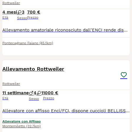
Rottweiler
4 mesi
3
700 €
Età
Prezzo
Sesso
Allevamento amatoriale riconosciuto dall'ENCI rende disponibili 3 splendide femmine di Rottweiler, equilibrate, affettuose e con ottime linee di sangue. Ideali per famiglia, compagnia e attività cinofile. Intelligenti, protettive e molto legate alle persone che amano: compagne fedeli per tutta la vita. Si vendono con: -pedigree importante -ottimo carattere -microchip inserito -libretto sanitario con vaccini Genitori plurivincitori vincitori in Europa, equilibrati e con test genetici ufficiali e adatti alla riproduzione.
Pontecagnano Faiano
(45.1km)
32
1
Allevamento Rottweiler
Rottweiler
11 settimane
4
1
1000 €
Età
Prezzo
Sesso
Allevatore con affisso Enci/FCI, dispone cuccioli BELLISSIMI E SENZA DIFETTI GENETICI Chiusura denti perfetta Focature bellissime Occhio e pigmentazione scura Da EXPO DI BELLEZZA E LAVORO IN Genetica ci sono molti Campioni che hanno lasciato il segno nella razza Nonni diretti Ch w Vitus vom hause neubrand Ch w Varus von der bleichstrasse Ch ADRK/VDH KS VV1 BOB 2010 KS VV1 BOB 2011 GRINGO VOM OBERPFALZER WALD MULTI CH KS VV1 CAC BRANDO MONS MILITUM VERRANNO CONSEGNATI CON AFFISSO ENCI/FCI LIBRETTO SANITARIO MICROCIP TRATTAMENTO ANTIPARASSITARIO 3 TRATTAMENTI SVERMICAZIONI CERTIFICATO DI ALLEVAMENTO PEDIGREE ENCI/FCI CON AFFISSO LETTERA K
Allevatore con Affisso
Montemiletto
(32.7km)