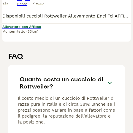
Età
Prezzo
Sesso
Disponibili cuccioli Rottweiler Allevamento Enci Fci AFFISSO CUCCIOLI COMPLETI DI VACCINI 3SVERMICAZIONI MICROCIP PEDIGREE ENCI FCI CON AFFISSO
Allevatore con Affisso
Montemiletto
(33km)
FAQ
Quanto costa un cucciolo di
Rottweiler?
Il costo medio di un cucciolo di Rottweiler di
razza pura in Italia è di circa 381€ ,anche se i
prezzi possono variare in base a fattori come
il pedigree, la reputazione dell'allevatore e
la posizione.