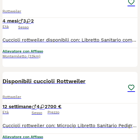
Rottweiler
4 mesi
3
2
Età
Sesso
Cuccioli rottweiler disponibili con: Libretto Sanitario completo dei vaccini effettuati e 3svermicazioni Trattamento antiparassitario Microcip Pedigree ENCI FCI Con Affisso
Allevatore con Affisso
Montemiletto
(33km)
18
1
Disponibili cuccioli Rottweiler
Rottweiler
12 settimane
4
2
700 €
Età
Prezzo
Sesso
Cuccioli rottweiler con: Microcip Libretto Sanitario Pedigree ENCI FCI Con Affisso Certificato di buona salute Esenti difetti Genetici Adatti alle expo di Bellezza e Lavoro Figli e Nipoti dei rottw più blasonati
Allevatore con Affisso