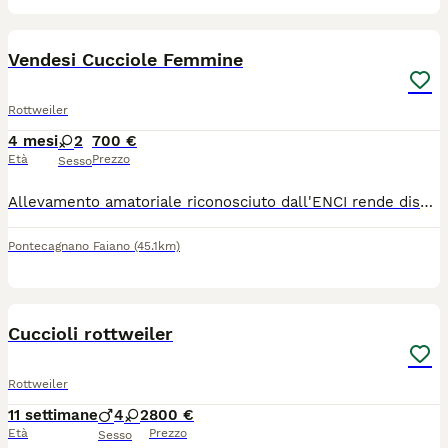
4
Vendesi Cucciole Femmine
Rottweiler
4 mesi
2
700 €
Età
Prezzo
Sesso
Allevamento amatoriale riconosciuto dall'ENCI rende disponibili 2 splendide femmine di Rottweiler, equilibrate, affettuose e con ottime linee di sangue. Ideali per famiglia, compagnia e attività cinofile. Intelligenti, protettive e molto legate alle persone che amano: compagne fedeli per tutta la vita. Si vendono con: -pedigree importante -ottimo carattere -microchip inserito -libretto sanitario con vaccini Genitori plurivincitori vincitori in Europa, equilibrati e con test genetici ufficiali e adatti alla riproduzione.
Pontecagnano Faiano
(45.1km)
35
Cuccioli rottweiler
Rottweiler
11 settimane
4
2
800 €
Età
Prezzo
Sesso