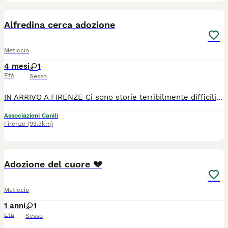
5
Alfredina cerca adozione
Meticcio
4 mesi
1
Età
Sesso
IN ARRIVO A FIRENZE Ci sono storie terribilmente difficili da spiegare e raccontare... La sua è una di quelle. NESSUNO LA VUOLE PERCHÉ È NERA. Lei è ALFREDINA, ha quasi 4 mesetti, dolcissima ed è in buona salute. Verrà affidata già sverminata e vaccinata. Venne trovata in strada quando aveva solo 2 mesetti e fu operata d'urgenza: le ebbero dovuto amputare la coda, tutta in necrosi e divorata dai bigattini. Aiutateci a trovarle adozione, vi supplichiamo! Così l'abbiamo chiamata in onore del nostro caro amico Alfred. Alfred sta lottando per vivere ed è in prognosi riservata: ha avuto un bruttissimo incidente sul lavoro. Lui stesso la salvò contribuendo nell'immediato su tutto. Ma poi è successo il fattaccio. Siamo costantemente col pensiero a lui, lui che ci aiutò anche a sistemare i recinti quando non c'era nessuno disposto ad alzarsi le maniche per aiutarci. Tutti gli animaletti gli vogliono bene e siamo certi che ce la farà. Perché il Mondo ha bisogno di persone buone. È adottabile previa compilazione questionario conoscitivo e visita conoscitiva di preaffido. Sterilizzazione obbligatoria. Casa in sicurezza. Per info. 328 817 6356. Lasciateci un piccolo messaggio di presentazione su WhatsApp in caso di mancata risposta. Grazie mille.
Associazioni Canili
Firenze
(93.3km)
4
Adozione del cuore 💔
Meticcio
1 anni
1
Età
Sesso