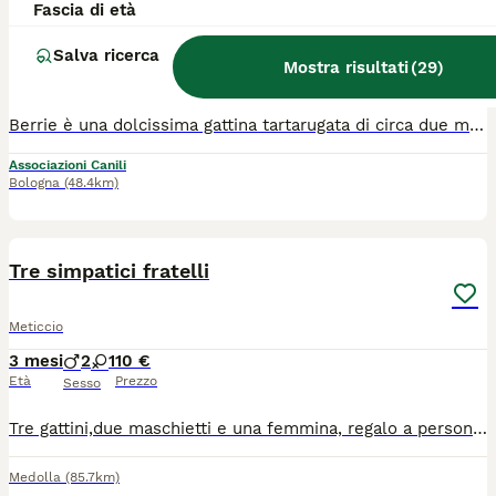
Fascia di età
Meticcio
Salva ricerca
8 settimane
1
Mostra risultati
(
29
)
Età
Sesso
Berrie è una dolcissima gattina tartarugata di circa due mesi, trovata da sola in campagna, tra i rovi, mentre piangeva disperata. Proprio da quel luogo nasce il suo nome, ispirato ai frutti di bosco. È una gattina davvero speciale: una piccola batuffolina che fa le fusa senza sosta, come un motorino sempre acceso. Basta incontrarla per innamorarsi del suo carattere dolce e affettuoso. È estremamente mansueta ed educata. Fin dal primo momento si è comportata come una gattina di casa: ha imparato subito a usare la lettiera, accetta tranquillamente il trasportino e ama stare in braccio. È curiosa, osserva con attenzione tutto ciò che la circonda e cerca continuamente il contatto con le persone. Berrie adora la compagnia e sogna una famiglia che la accolga e la ami per tutta la vita. Si trova in Calabria, ma può raggiungere tutta Italia tramite staffetta autorizzata. Verrà affidata spulciata, vaccinata e microchippata, previo iter di preaffido. No adozione con solo giardino. Per informazioni contattare Chiara: 389 9276292. Se non doveste ricevere risposta, lasciate un breve messaggio di presentazione: sarete ricontattati al più presto.
Associazioni Canili
Bologna
(48.4km)
5
Tre simpatici fratelli
Meticcio
3 mesi
2
1
10 €
Età
Prezzo
Sesso
Tre gattini,due maschietti e una femmina, regalo a persone serie che li vogliano accudire e curare,erano 5 i fratellini sono stati felicemente adottati
Medolla
(85.7km)