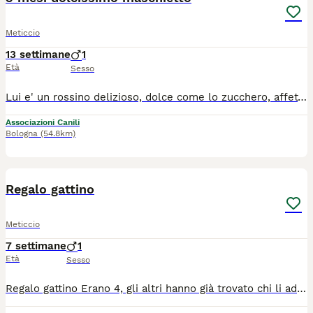
Meticcio
13 settimane
1
Età
Sesso
Lui e' un rossino delizioso, dolce come lo zucchero, affettuosissimo, concentrato di fusa, 3 mesi circa. Ha tante coccole da donare. E' abituato alla lettiera, ed è sano e giocherellone ❤️ Cerca casa, solo casa in sicurezza, no dentro fuori. Dopo pre affido, visita conoscitiva volontario di zona a casa degli adottanti, raggiunge tutto il Centro Nord da Palermo con staffetta autorizzata ASL, vaccini e certificazione veterinario 3280648813
Associazioni Canili
Bologna
(54.8km)
4
1
Regalo gattino
Meticcio
7 settimane
1
Età
Sesso
Regalo gattino Erano 4, gli altri hanno già trovato chi li adotta. Meticcio, la mamma è una certosina, il padre un soriano con pelo lunghezza media, nato il 17/06/2026. Se volete altre foto sono disposto a mandarle. Disponibile anche su Whatsup.