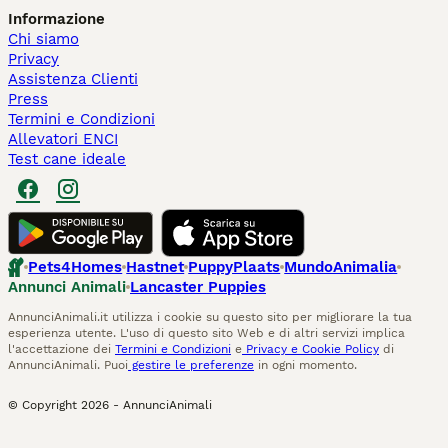
Informazione
Chi siamo
Privacy
Assistenza Clienti
Press
Termini e Condizioni
Allevatori ENCI
Test cane ideale
Pets4Homes
Hastnet
PuppyPlaats
MundoAnimalia
Annunci Animali
Lancaster Puppies
AnnunciAnimali.it utilizza i cookie su questo sito per migliorare la tua
esperienza utente. L'uso di questo sito Web e di altri servizi implica
l'accettazione dei
Termini e Condizioni
e
Privacy e Cookie Policy
di
AnnunciAnimali. Puoi
gestire le preferenze
in ogni momento.
© Copyright
2026
-
AnnunciAnimali