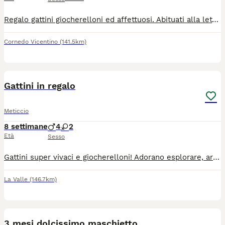
Regalo gattini giocherelloni ed affettuosi. Abituati alla lettiera e a stare con i bambini. Disponibili fin da subito
Cornedo Vicentino
(141.5km)
5
Gattini in regalo
Meticcio
8 settimane
4
2
Età
Sesso
Gattini super vivaci e giocherelloni! Adorano esplorare, arrampicarsi e scoprire tutto intorno. Hanno tanta energia, sono già svezzati e mangiano cibo normale. Essendo abituati a stare fuori, sono perfetti per una vita all'aperto!
La Valle
(146.7km)
24
3 mesi dolcissimo maschietto