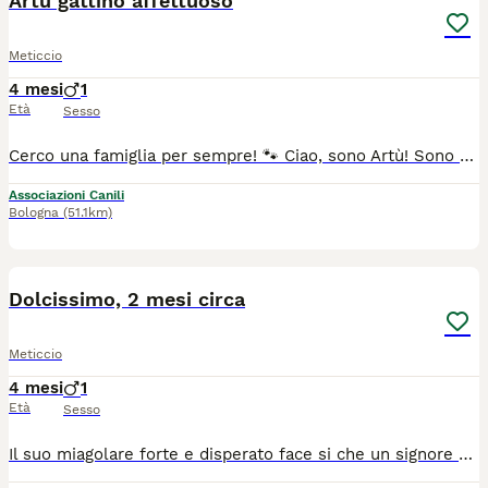
Artù gattino affettuoso
Meticcio
4 mesi
1
Età
Sesso
Cerco una famiglia per sempre! 🐾 Ciao, sono Artù! Sono un dolcissimo gattino, affettuoso e giocherellone, in cerca di una casa piena d'amore. Sono vaccinato, sverminato e spulciato, pronto per iniziare la mia nuova vita con una famiglia speciale. Adottabile previo iter di preaffido. Per maggiori informazioni, contattaci! ❤️ Roberta 3401850645
Associazioni Canili
Bologna
(51.1km)
7
Dolcissimo, 2 mesi circa
Meticcio
4 mesi
1
Età
Sesso
Il suo miagolare forte e disperato face si che un signore si accorse di averlo nel vano motore della propria auto, una volta tirato fuori non sapeva che farsene e fu così che trovandomi li per caso decisi di farmene carico io, nella speranza di trovargli una casa, una bella adozione, una famiglia, amato e coccolato. Isidoro 🐱 … gattino di due mesi maschio color rosa cipria, il gattino è veramente molto dolce tanto quanto bello ❤️ ➡️ Basso Lazio, provincia di Latina (ad un passo da Roma); ➡️ Spulciato - Sverminato - Attualmente primo vaccino 💉 ➡️ Può viaggiare in staffetta in tutto il centro e nord Italia; ➡️ Per candidarsi alla sua adozione potete inviare un breve messaggio di presentazione al ￼349 458 3385