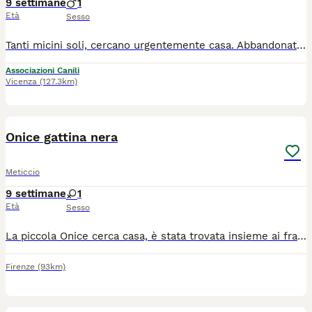
9 settimane
1
Età
Sesso
Tanti micini soli, cercano urgentemente casa. Abbandonati in strada a morire, hanno bisogno di famiglie amorevoli. Per info 340// 578//3// 896 l'adozione é possibile solo in appartamento, con protezioni a finestre e balconi. Vengono ceduti sverminati e vaccinati, Sopra i sei mesi, anche gia sterilizzati e testati fiv felv
Associazioni Canili
Vicenza
(127.3km)
2
Onice gattina nera
Meticcio
9 settimane
1
Età
Sesso
La piccola Onice cerca casa, è stata trovata insieme ai fratelli a 15 giorni di vita ed è stata allattata da una volontaria. Adesso ha circa due mesi, sverminata e con antiparassitario, super vivace e giocherellona, verrà affidata previo COMPILAZIONE DEL QUESTIONARIO CONOSCITIVO E CONTROLLI PRE E POST AFFIDO a casa vostra da parte di un volontario si trova a Monte Argentario ma possiamo portarla a Firenze per info 328 903 8326
Firenze
(93km)
10
1