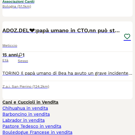
Associazioni Canili
Bologna
(51.1km)
1
ADOZ.DEL💔:papà umano in CTO,nn può stare sola!
Meticcio
15 anni
1
Età
Sesso
TORINO Il papà umano di Bea ha avuto un grave incidente stradale ed è attualmente ricoverato al CTO. Lo aspetta un percorso di cure e riabilitazione molto lungo (almeno 6/7 mesi) e, purtroppo, non ci sono parenti che possano prendersi cura di lei. Lasciarla sola in casa per tutto questo tempo non è dignitoso né possibile. Per questo, con il cuore spezzato ma per il suo bene, cerchiamo per lei una nuova famiglia. Molto dolce, affettuosa, abituata a vivere in casa. Ha sempre vissuto come "figlia unica", quindi apprezzerà una situazione tranquilla senza troppa confusione. Per info Roberta 393 5438606 https://www.facebook.com/share/p/1BAwCwuVTz/ Valeria Casale
Z.a.i. San Pierino
(124.2km)
Cani e Cuccioli in Vendita
Chihuahua in vendita
Barboncino in vendita
Labrador in vendita
Pastore Tedesco in vendita
Bouledogue Francese in vendita