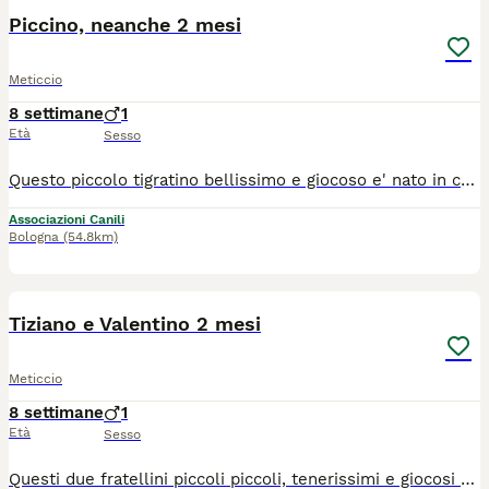
Piccino, neanche 2 mesi
Meticcio
8 settimane
1
Età
Sesso
Questo piccolo tigratino bellissimo e giocoso e' nato in casa il 9 giugno scorso, e sta crescendo con la sua mamma e i suoi fratellini...ma li non può rimanere... Ne lui, ne i suoi fratellini e neppure la mamma... Ora per lui si cerca una famiglia per sempre, per adozione solo in casa, dopo visita conoscitiva pre affido da parte di volontario. Da Palermo raggiunge tutto il Centro Nord con staffetta autorizzata ASL, vaccinato e con certificato veterinario. Patrizia wattsapp 3921235446
Associazioni Canili
Bologna
(54.8km)
12
1
Tiziano e Valentino 2 mesi
Meticcio
8 settimane
1
Età
Sesso
Questi due fratellini piccoli piccoli, tenerissimi e giocosi sono nati in casa il 9 giugno scorso, e stanno crescendo con la loro mamma e i loro fratellini...ma li non possono rimanere... Ne loro, ne i loro fratellini e neppure la mamma... Ora per loro si cerca una famiglia per sempre, ANCHE ADOZIONE SINGOLA, per adozione solo in casa, dopo visita conoscitiva pre affido da parte di volontario. Da Palermo raggiungono tutto il Centro Nord con staffetta autorizzata ASL, vaccinati e con certificato veterinario.