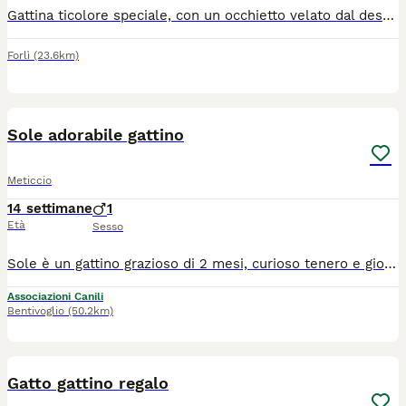
Gattina ticolore speciale, con un occhietto velato dal destino ma un cuore limpido come l'alba. Non vede da un lato, ma dall'altro ti guarda dritto nell'anima. Perché la vista può mancare, ma l'amore lo sente tutto. Sono stata abbandonata. Avevo paura, fame, sentivo freddo. Tremavo e piangevo. Ero piccola, sola, e miagolavo con tutta la forza della mia vocina. Non volevo morire, volevo solo essere salvata. E qualcuno mi ha sentita. Mi ha raccolta, mi ha stretto forte tra le sue mani, e io mi sono aggrappata con tutta me stessa. In quel momento ho sentito qualcosa che non avevo mai provato prima: il calore umano, la protezione, la sicurezza. Ero debole, disidratata e malata, ma finalmente ero al sicuro. Mi ha curata, nutrita, mi ha dato una speranza. Ho perso un occhio, è vero, ma con quello che mi è rimasto vedo benissimo. E vedo chiaramente quello che desidero: una casa tutta mia e una mamma dal cuore buono. Per sempre. Sogno di essere amata ogni giorno, non solo ogni tanto, come adesso. La mia felicità è semplice, sentire qualcuno vicino, avere compagnia, sia persone, gatti o cagnolini. Il mio cuore si illumina con una presenza accanto, un piccolo gesto d'affetto che mi faccia sentire amata e al sicuro. E io prometto qualcosa che non tutti possono promettere: amerò chi mi sceglierà, farò sorridere ogni giorno. Scioglierò tristezze e preoccupazioni. Anche se mi manca un occhietto, so guardare bene... dritto nel cuore. Ho un anno e mezzo, sono sterilizzata, vaccinata e microchipatta.
Forlì
(23.6km)
7
1
Sole adorabile gattino
Meticcio
14 settimane
1
Età
Sesso
Sole è un gattino grazioso di 2 mesi, curioso tenero e giocherellone Sua mamma è Fiv Felv negativa Sole si affida al centro nord, vaccinatochippatoe sverminato Info 3313456461
Associazioni Canili
Bentivoglio
(50.2km)
3
Gatto gattino regalo