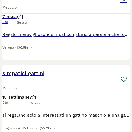
Meticcio
7 mesi
1
Età
Sesso
Regalo meraviglioao e simpatico gattino a persona che lo terrá bene. Il gattino é vivace, giocherellone e sano ( é un gattino trovatello )
Verona
(136.5km)
5
simpatici gattini
Meticcio
15 settimane
1
Età
Sesso
si regalano solo a interessati un gattino maschio e una gattina nera di circa due mesi . zone limitrofe vicino a Calisese di Cesena
Sogliano Al Rubicone
(55.2km)