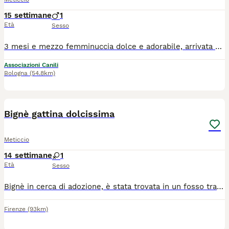
15 settimane
1
Età
Sesso
3 mesi e mezzo femminuccia dolce e adorabile, arrivata a Bologna da Palermo x cercare adozione. Abituata in casa, cerca famiglia, solo per adozione in casa in sicurezza, dopo pre affido con visita conoscitiva di volontario. Si trova a BOLOGNA lasciare whatsapp con presentazione
Associazioni Canili
Bologna
(54.8km)
3
1
Bignè gattina dolcissima
Meticcio
14 settimane
1
Età
Sesso
Bignè in cerca di adozione, è stata trovata in un fosso tra i rovi, adesso è sotto cura per una forma virale ma si rimetterà completamente e gli occhietti torneranno normali, ha circa due mesi, sverminata e con antiparassitario, dolcissima e vivace si affida previo questionario conoscitivo e controlli pre e post affido si trova in provincia di Grosseto ma possiamo farla arrivare a Firenze per info 328 903 8326
Firenze
(93km)