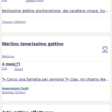
Età
Prezzo
Sesso
Bellissime gattine giocherellone, dal carattere vivace. Sono alla ricerca di una famiglia amorevole che possa accoglierle e prendersene cura in un ambiente domestico sereno. Necessitano di una casa che possa offrire loro affetto e le attenzioni dovute. Vi aspettano e pronte per darvi più informazioni
Treviso
(139.1km)
10
Merlino tenerissimo gattino
Meticcio
4 mesi
1
Età
Sesso
🐾 Cerco una famiglia per sempre! 🐾 Ciao, mi chiamo Merlino! Sono un dolcissimo gattino, affettuoso e giocherellone, in cerca di una casa piena d'amore. Sono vaccinato, sverminato e spulciato, pronto per iniziare la mia nuova vita con una famiglia speciale. Adottabile previo iter di preaffido. Per maggiori informazioni, contattaci! ❤️ Roberta 3401850845
Associazioni Canili
Bologna
(51.1km)
11