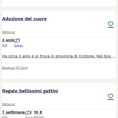
1
Adozione del cuore
Meticcio
3 anni
1
Età
Sesso
Ha circa 3 anni e si trova in provincia di Crotone. Nel box è disperato, prima era libero, aveva i suoi compagni. Ora non ha più nulla. Vive chiuso in un box senza uscite. Resta sdraiato sul cemento, a fissare il vuoto, solo, con nel cuore l'angoscia per la vita perduta. Ed essendo un cane nero ha pochissime possibilità. Si cerca per lui adozione o stallo, con un gesto di amore. Erika 3477569219
Modena
(87.7km)
3
Regalo bellissimi gattini
Meticcio
7 settimane
3
10 €
Età
Prezzo
Sesso