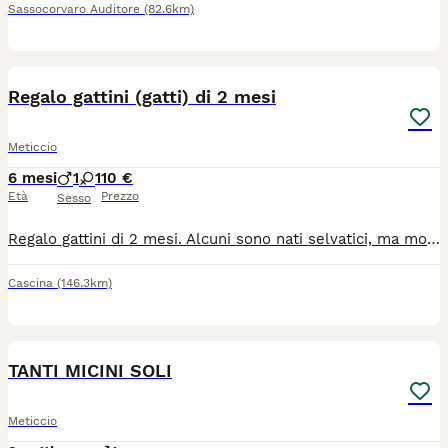
Sassocorvaro Auditore
(82.6km)
5
Regalo gattini (gatti) di 2 mesi
Meticcio
6 mesi
1
1
10 €
Età
Prezzo
Sesso
Regalo gattini di 2 mesi. Alcuni sono nati selvatici, ma molto docili. Altri sono nati in casa. Sono nati di vari colori. Preferisco essere contattato con messaggio su WhatsApp perché non leggo spesso la chat dell'applicazione. Poi lavorando non posso stare troppo tempo in chiamata. Zona Cascina (PI) Dario 340/9327322
Cascina
(146.3km)
10
TANTI MICINI SOLI
Meticcio