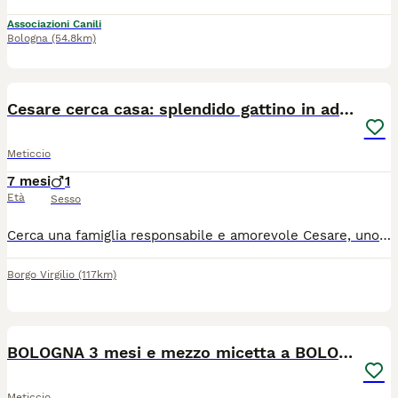
Associazioni Canili
Bologna
(54.8km)
4
Cesare cerca casa: splendido gattino in adozione
Meticcio
7 mesi
1
Età
Sesso
Cerca una famiglia responsabile e amorevole Cesare, uno splendido gattino maschio di circa 7-8 mesi (nato indicativamente tra novembre e dicembre scorsi). Nelle foto può sembrare più grande soltanto perché gli scatti sono stati fatti molto da vicino, ma è ancora un cucciolone. Cesare si cede in regalo esclusivamente a veri amanti degli animali, persone serie che sappiano prendersene cura con la dovuta attenzione e rispetto. Si precisa che l'adozione non è destinata a famiglie che cercano semplicemente un "giocattolo" per bambini, ma a chi desidera accogliere un nuovo membro in famiglia a tutti gli effetti. Il gattino deve ancora effettuare il percorso sanitario di base (sverminazione e vaccinazioni), che sarà a carico del nuovo proprietario. Si cede gratuitamente previa conoscitiva. Se siete persone realmente motivate e desiderate offrire a Cesare una vita serena e ricca d'affetto, potete contattarmi al numero 334 9355649. Si richiede la massima serietà.
Borgo Virgilio
(117km)
9
BOLOGNA 3 mesi e mezzo micetta a BOLOGNA
Meticcio