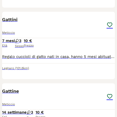
4
Gattini
Meticcio
7 mesi
3
10 €
Età
Prezzo
Sesso
Regalo cuccioli di gatto nati in casa, hanno 5 mesi abituati alla lettiera e al tiragraffi, li regalo per mancanza ti tempo avendo già parecchi animali. Socializzati anche con i cani e super affettuosi con le persone. Possibilità di consegna in zone limitrofe. Per maggiori info non esitate a contattarmi al 3459939454
Legnaro
(101.8km)
5
Gattine
Meticcio
14 settimane
3
10 €