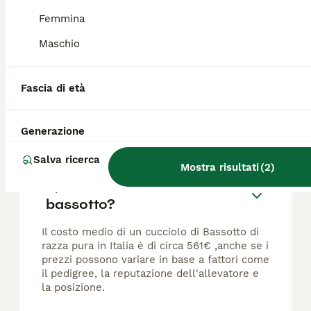
Età
Sesso
Femmina
Disponibile cucciolo di bassotto tedesco pelo corto color fulvo focato, verrà ceduto con sverminazione vaccinazione microchip pedigree enci. I genitori sono entrambi registrati kaninchen.
Maschio
Nettuno
(135.1km)
Fascia di età
FAQ
Generazione
Salva ricerca
Mostra risultati
(
2
)
Quanto costano i cuccioli di
bassotto?
Il costo medio di un cucciolo di Bassotto di
razza pura in Italia è di circa 561€ ,anche se i
prezzi possono variare in base a fattori come
il pedigree, la reputazione dell'allevatore e
la posizione.