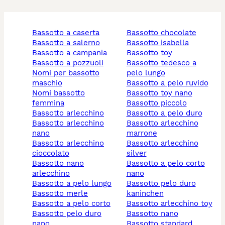
bassotto a caserta
bassotto chocolate
bassotto a salerno
bassotto isabella
bassotto a campania
bassotto toy
bassotto a pozzuoli
bassotto tedesco a
nomi per bassotto
pelo lungo
maschio
bassotto a pelo ruvido
nomi bassotto
bassotto toy nano
femmina
bassotto piccolo
bassotto arlecchino
bassotto a pelo duro
bassotto arlecchino
bassotto arlecchino
nano
marrone
bassotto arlecchino
bassotto arlecchino
cioccolato
silver
bassotto nano
bassotto a pelo corto
arlecchino
nano
bassotto a pelo lungo
bassotto pelo duro
bassotto merle
kaninchen
bassotto a pelo corto
bassotto arlecchino toy
bassotto pelo duro
bassotto nano
nano
bassotto standard