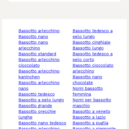
bassotto arlecchino
bassotto tedesco a
bassotto nano
pelo lungo
bassotto nano
bassotto cinghiale
arlecchino
bassotto lungo
bassotto standard
bassotto tedesco a
bassotto arlecchino
pelo corto
cioccolato
bassotto cioccolato
bassotto arlecchino
arlecchino
kaninchen
bassotto nano
bassotto arlecchino
chocolate
nano
nomi bassotto
bassotto tedesco
femmina
bassotto a pelo lungo
nomi per bassotto
bassotto grande
maschio
bassotto orecchie
bassotto a veneto
lunghe
bassotto a lazio
bassotto nano tedesco
bassotto a puglia
bassotto arlecchino
bassotto a piemonte