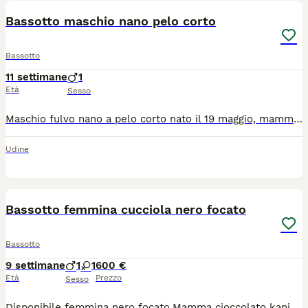
Bassotto maschio nano pelo corto
Bassotto
11 settimane
1
Età
Sesso
Maschio fulvo nano a pelo corto nato il 19 maggio, mamma nero focata e papà arlecchino cioccolato kaninchen pluri titolati e premiati nelle expo in Italia ed all'estero, le foto del papà sono di domenica 21 giugno all'Expo nazionale di Vicenza premiato alla Speciale Bassotti come il secondo bassotto più bello di tutta la mostra. Sono nati in casa, no box! Cuccioli socializzati. Si possono riservare, verranno ceduti verso fine luglio con ciclo di sverminazione, microchip, iscrizione all'anagrafe canina, pedigree. Posso arrivare in tutta Italia, abbiamo dei corrieri fidati che viaggiano con mezzi omologati. Per informazioni si prega di chiamare in allevamento al 3297185333
Udine
3
Bassotto femmina cucciola nero focato
Bassotto
9 settimane
1
1
600 €
Età
Prezzo
Sesso
Disponibile femmina nero focato.Mamma cioccolato kaninken peso circa 3 kg e papà arlecchino peso circa kg 6,visibili,siamo una famiglia e crescono con noi.Verranno ceduti con vaccino,sverminazione, libretto sanitario e microchip.No perditempo.grazie nati il 2 giugno