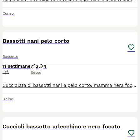
Cuneo
4
Bassotti nani pelo corto
Bassotto
11 settimane
2
4
Età
Sesso
Cucciolata di bassotti nani a pelo corto, mamma nera focata campionessa di expo pluri premiata, papà kaninchen arlecchino cioccolato. Sono disponibili per essere riservati ancora due maschi fulvi e tre femmine fulve e fulve carbonato. Si prega di chiamare in allevamento al 3297185333. I cuccioli possono arrivare in tutta Italia con un servizio di trasporto professionale omologato, aiutiamo nella consegna
Udine
6
1
Cuccioli bassotto arlecchino e nero focato