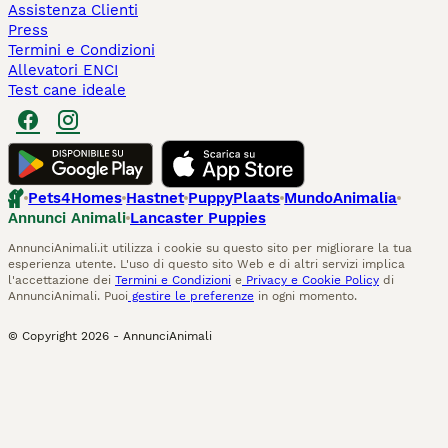
Assistenza Clienti
Press
Termini e Condizioni
Allevatori ENCI
Test cane ideale
Pets4Homes
Hastnet
PuppyPlaats
MundoAnimalia
Annunci Animali
Lancaster Puppies
AnnunciAnimali.it utilizza i cookie su questo sito per migliorare la tua
esperienza utente. L'uso di questo sito Web e di altri servizi implica
l'accettazione dei
Termini e Condizioni
e
Privacy e Cookie Policy
di
AnnunciAnimali. Puoi
gestire le preferenze
in ogni momento.
© Copyright
2026
-
AnnunciAnimali