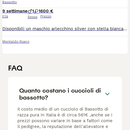
Bassotto
9 settimane
1
1
600 €
Età
Prezzo
Sesso
Disponibili un maschio arlecchino silver con stella bianca sul petto,ed una femmina nero focato.Mamma cioccolato kaninken peso circa 3 kg e papà arlecchino peso circa kg 6,visibili,siamo una famiglia e crescono con noi.Verranno ceduto con vaccino,sverminazione, libretto sanitario e microchip.Maschio arlecchino 900 euro,femmina nero focato 600 euro No perditempo.grazie
Montaldo Roero
FAQ
Quanto costano i cuccioli di
bassotto?
Il costo medio di un cucciolo di Bassotto di
razza pura in Italia è di circa 561€ ,anche se i
prezzi possono variare in base a fattori come
il pedigree, la reputazione dell'allevatore e