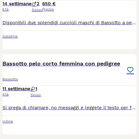
14 settimane
2
650 €
Età
Prezzo
Sesso
Disponibili due splendidi cuccioli maschi di Bassotto a pelo corto, nati il 26/04. Disponibili: 🐾 1 maschietto fulvo (550) 🐾 1 maschietto fulvo arlecchino (650) Cuccioli nati da: * papà Bassotto kaninchen color cioccolato con pedigree ENCI; * mamma Bassotto nano color doppio arlecchino. I cuccioli vengono ceduti con: ✅ libretto sanitario ✅ primo vaccino effettuato ✅ due sverminazioni Sono due piccoli dolcissimi, cresciuti in casa con tanto amore e attenzioni. Sono abituati al contatto umano, alle coccole e alla famiglia. Hanno iniziato l’apprendimento della pulizia e sono abituati all’uso delle traverse. Disponibili in provincia di Lecce. Per informazioni e ulteriori foto, contattatemi.
Galatina
14
Bassotto pelo corto femmina con pedigree
Bassotto
11 settimane
1
Età
Sesso
Si prega di chiamare, no messaggi e leggete il testo per favore, grazie. Femmina nana fulva carbonato a pelo corto, nata il 19 maggio, si trova a Udine, alta genealogia, mamma nero focata e papà arlecchino cioccolato kaninchen pluri titolati e premiati nelle expo in Italia ed all'estero. Sono nati in casa, no box! Cuccioli socializzati. Si possono riservare, verranno ceduti verso fine luglio con ciclo di sverminazione, profilassi per la giardia, microchip, iscrizione all'anagrafe canina, vaccino, pedigree, pagamento con ricevuta fiscale. Posso arrivare in tutta Italia, abbiamo dei corrieri fidati che viaggiano con mezzi omologati. Per informazioni si prega di chiamare in allevamento al 3297185333
Udine
5