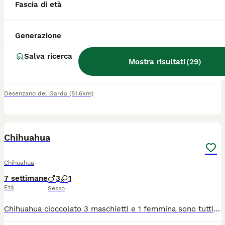
Fascia di età
Chihuahua
Generazione
2 anni
1
Età
Sesso
Salva ricerca
Mostra risultati
(
29
)
Maschietto dolcissimo, buonissimo, simpatico, socializzato con altri cani, abituato a sporcare in giardino, solo da compagnia, ha libretto sanitario completo di vaccini, microchip e trattamento antiparassitario. Pedigree Enci. Per informazioni contattatemi al 3398754098
Desenzano del Garda
(81.6km)
8
Chihuahua
Chihuahua
7 settimane
3
1
Età
Sesso
Chihuahua cioccolato 3 maschietti e 1 femmina sono tutti pelo lungo . Avranno sverminazione microchip vaccinazione pedigree ENCI. Mamma colore isabella papà cioccolato tricolore entrambi con DNA depositato. Non sono in regalo .