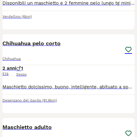
Disponibili un maschietto e 2 femmine pelo lungo tg mini verranno consegnati completi di ciclo vermifugo trattamento antiparassitario vaccino microchip certificato medico libretto sanitario iscrizione anagrafe canina passaggio di proprietà kit cucciolo pedigree enci genitori visibili solo persone responsabili siamo in provincia di Bergamo solo contatti telefonici 3491350788
Verdellino
(6km)
9
Chihuahua pelo corto
Chihuahua
2 anni
1
Età
Sesso
Maschietto dolcissimo, buono, intelligente, abituato a sporcare in giardino, solo da compagnia, ha microchip, libretto sanitario completo di vaccini e trattamento antiparassitario. Per informazioni contattatemi al 3398754098 Non è in regalo
Desenzano del Garda
(81.6km)
5
Maschietto adulto