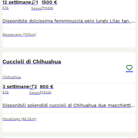
12 settimane
1
1500 €
Età
Prezzo
Sesso
Disponibile dolcissima femminuccia pelo lungo Lilac tan, colore molto amato e ricercato. La piccola cresce in ambiente familiare amorevole a contatto con bambini e altri animali. Ben socializzata. Se interessati per tutte le info in privato.
Masserano
(101km)
9
Cuccioli di Chihuahua
Chihuahua
3 settimane
2
800 €
Età
Prezzo
Sesso
Disponibili splendidi cuccioli di Chihuahua due maschietti, genitori visibili in quanto di nostra proprietà, verranno ceduti con microchip, visita veterinaria e primo vaccino. Disponibili dal 14 /09
Parabiago
(46.2km)
4