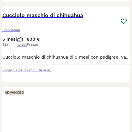
5
1
Cucciolo maschio di chihuahua
Chihuahua
5 mesi
1
800 €
Età
Prezzo
Sesso
Cucciolo maschio di chihuahua di 5 mesi con pedigree, vaccini , microchip. Provincia di Lodi. Disponibile da subito, visibili anche i genitori.
Borgo San Giovanni
(34.6km)
ADVANCED