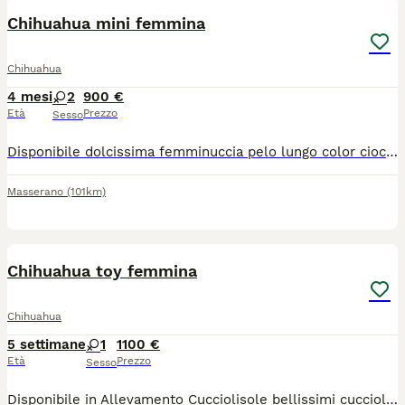
Chihuahua mini femmina
Chihuahua
4 mesi
2
900 €
Età
Prezzo
Sesso
Disponibile dolcissima femminuccia pelo lungo color cioccolato. La piccola ha un carattere straordinario, è un vero gioiellino un regalo x l’anima e la mente , con lei non ci può annoiare. Ama la compagnia sua dei suoi simili che umani. Solo persone serie e amati dei animali. No allevatori. Solo famiglie. Consegnamo personalmente in tutta Italia.
Masserano
(101km)
15
1
Chihuahua toy femmina
Chihuahua
5 settimane
1
1100 €
Età
Prezzo
Sesso
Disponibile in Allevamento Cucciolisole bellissimi cuccioli di chihuahua si vari colori che si consegnano DI PERSONA in tutta ITALIA dal 20 agosto in poi. I cuccioli avranno doppia sverminazione, primo e secondo vaccino, libretto sanitario e visita veterinaria, microchip con relativo passaggio di proprietà, pedigree Enci e trattamento antiparassitario. Saranno abituati all'uso della traversina igienica e socializzati con altri cani e gatti. Crescono in famiglia giocando con bambini... Allevamento CUCCIOLISOLE anche whatapp