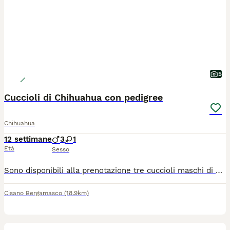
5
Cuccioli di Chihuahua con pedigree
Chihuahua
12 settimane
3
1
Età
Sesso
Sono disponibili alla prenotazione tre cuccioli maschi di Chihuahua nati il 15 maggio 2026. Verranno affidati alla famiglia dai 75 giorni in poi. Tutti avranno pedigree ENCI, iscrizione Anagrafe Canina, certificato veterinario di buona salute, microchip, vaccinazioni, sverminazioni, libretto sanitario e kit cucciolo "benvenuto a casa". I genitori sono testati per cuore, occhi e rotule, inoltre hanno entrambi test DNA esente per atrofia progressiva della retina, malattia ereditaria. Di tutti i certificati si rilascia copia. I cuccioli stanno crescendo in casa, a stretto contatto con la nostra famiglia e con le altre compagne della stessa razza ma anche diversa. Il nostro obiettivo è poter affidare a famiglie attente e amorevoli, cuccioli sani, equilibrati, ben socializzati e coccoloni. Svolgiamo pratica per il passaggio di proprietà, seguiamo l'inserimento in famiglia e diamo la nostra disponibilità anche in futuro. Per maggiori informazioni telefonare al 340/0574526.
Cisano Bergamasco
(18.9km)
5