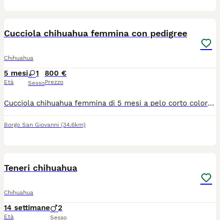
8
1
Cucciola chihuahua femmina con pedigree
Chihuahua
5 mesi
1
800 €
Età
Prezzo
Sesso
Cucciola chihuahua femmina di 5 mesi a pelo corto color bianco fulvo, con pedigree, microchip e vaccini. Genitori di mia proprietà e visibili in provincia di Lodi
Borgo San Giovanni
(34.6km)
4
Teneri chihuahua
Chihuahua
14 settimane
2
Età
Sesso