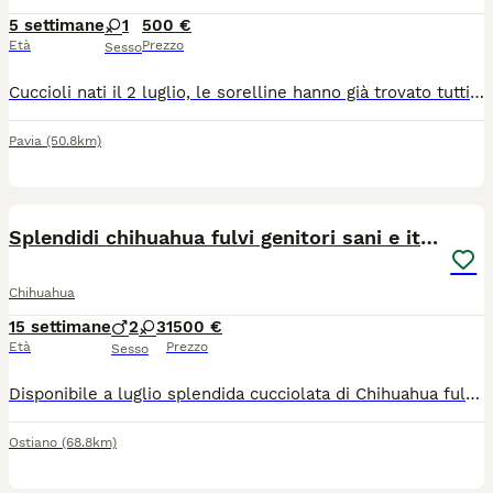
5 settimane
1
500 €
Età
Prezzo
Sesso
Cuccioli nati il 2 luglio, le sorelline hanno già trovato tutti una nuova famiglia, ed è rimasta solo questa dolcissima femminuccia in attesa di trovare la sua famiglia ​La piccola è prenotabile da subito e sarà pronta per venire con voi a partire dal 27 agosto. ​Per qualsiasi informazione, per ricevere altre foto contattatemi pure tramite WhatsApp al numero: 3385636194
Pavia
(50.8km)
15
Splendidi chihuahua fulvi genitori sani e italiani
Chihuahua
15 settimane
2
3
1500 €
Età
Prezzo
Sesso
​Disponibile a luglio splendida cucciolata di Chihuahua fulvi (anche carbonati con macchie bianche). ​ 🏆 Genealogia e Salute La qualità dei nostri cuccioli parte dalle loro radici. Entrambi i genitori provengono da due dei più rinomati allevamenti italiani (documenti in foto) scelti per l'eccellenza delle loro linee di sangue e per l'attenzione alla salute e al carattere: Genitori visibili e di nostra proprietà. Carattere equilibrato, socievole e affettuoso. ❤️ La nostra Filosofia: Etica e Libertà Crediamo fermamente che un cane felice sia un cane che vive la casa. La nostra non è una produzione "in serie", ma un atto d'amore. Per informazioni, foto o per venire a conoscere i piccoli e i loro genitori, contattateci qui o sulla nostra pagina Fb (i chihuahua delle lanterne) o Ig (le_lanterne_) *Siamo a disposizione per qualsiasi consiglio pre e post-adozione.*
Ostiano
(68.8km)
14