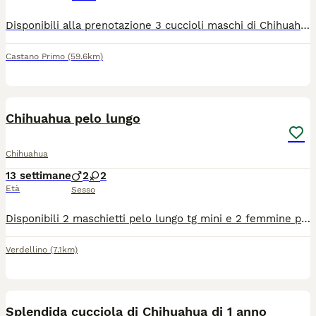
Disponibili alla prenotazione 3 cuccioli maschi di Chihuahua nati il 29/04/2026 da genitori di nostra proprietà, visibili. I cuccioli vengono cresciuti in ambiente familiare e saranno ceduti al compimento dei 70 giorni con: ? Pedigree ENCI ? Microchip ? Libretto sanitario ? Vaccinazioni eseguite ? Sverminazioni effettuate e annotate Colorazioni presenti in cucciolata: blue/lilac sable scuro con mascherina I cuccioli saranno visibili solo a persone realmente interessate e amanti della razza. Disponibili ulteriori foto e video in privato. Per informazioni contattare telefonicamente
Castano Primo
(59.6km)
7
1
Chihuahua pelo lungo
Chihuahua
13 settimane
2
2
Età
Sesso
Disponibili 2 maschietti pelo lungo tg mini e 2 femmine pelo lungo tg toy verranno consegnati completi di ciclo vermifugo trattamento antiparassitario vaccino microchip certificato medico libretto sanitario iscrizione anagrafe canina passaggio di proprietà kit cucciolo genitori visibili abituati alla traversa e ben socializzati solo persone responsabili siamo in provincia di Bergamo solo contatti telefonici 3491350788
Verdellino
(7.1km)
6
Splendida cucciola di Chihuahua di 1 anno