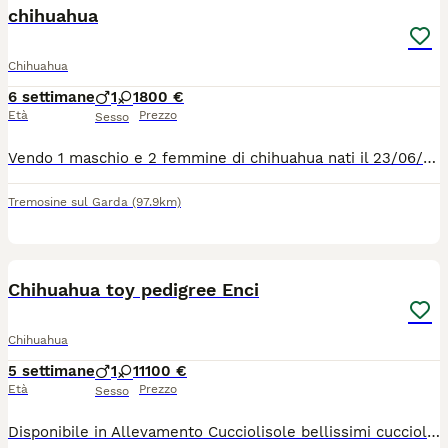
chihuahua
Chihuahua
6 settimane
1
1
800 €
Età
Prezzo
Sesso
Vendo 1 maschio e 2 femmine di chihuahua nati il 23/06/2026 i cuccioli sono cresciuti in casa in ambiente familiare e verranno ceduti con vaccinazione, sverminazione e microcip, la mamma è quella marrone e pesa 2 LG il papà è quello bianco e pesa 2.5 kg
Tremosine sul Garda
(97.9km)
13
Chihuahua toy pedigree Enci
Chihuahua
5 settimane
1
1
1100 €
Età
Prezzo
Sesso
Disponibile in Allevamento Cucciolisole bellissimi cuccioli di chihuahua si vari colori che si consegnano DI PERSONA in tutta ITALIA dal 20 agosto in poi. I cuccioli avranno doppia sverminazione, primo e secondo vaccino, libretto sanitario e visita veterinaria, microchip con relativo passaggio di proprietà, pedigree Enci e trattamento antiparassitario. Saranno abituati all'uso della traversina igienica e socializzati con altri cani e gatti. Crescono in famiglia giocando con bambini... Allevamento CUCCIOLISOLE anche whatapp