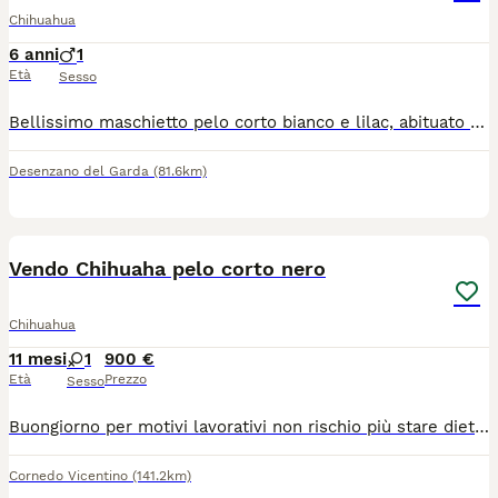
Chihuahua
6 anni
1
Età
Sesso
Bellissimo maschietto pelo corto bianco e lilac, abituato a sporcare in giardino, dolcissimo, solo da compagnia, no altri maschi, per informazioni solo telefoniche, 3398754098. Non è in regalo
Desenzano del Garda
(81.6km)
2
Vendo Chihuaha pelo corto nero
Chihuahua
11 mesi
1
900 €
Età
Prezzo
Sesso
Buongiorno per motivi lavorativi non rischio più stare dietro al mio Chihuaha. A malincuore scelgo di venderla. È una femmina di quasi un anno color nero a pelo corto.
Cornedo Vicentino
(141.2km)