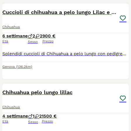
Cuccioli di chihuahua a pelo lungo Lilac e Blu
Chihuahua
6 settimane
2
2
900 €
Età
Prezzo
Sesso
Splendidi cuccioli di Chihuahua a pelo lungo con pedigree ENCI Disponibili splendidi cuccioli di Chihuahua a pelo lungo, nati il 26/06/2026, allevati con amore in ambiente familiare. Entrambi i genitori sono muniti di pedigree ENCI e i cuccioli saranno ceduti solo dopo il compimento dell’età prevista dalla normativa. Disponibili: * 🩵 1 Maschi: €900 * 🩷 2 Femmine: €1.200 I cuccioli saranno consegnati con: ✔ Microchip ✔ Prima vaccinazione ✔ Sverminazioni effettuate ✔ Libretto sanitario ✔ Pedigree ENCI richiesto I cuccioli cresceranno in ambiente familiare, saranno abituati al contatto con le persone e con i bambini, ricevendo fin da piccoli le migliori cure. Per maggiori informazioni, foto o per fissare una visita, contattatemi in privato. Solo persone realmente interessate e amanti della razza.
Genova
(136.2km)
4
Chihuahua pelo lungo lillac
Chihuahua
4 settimane
1
2
1500 €
Età
Prezzo
Sesso