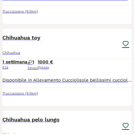
Truccazzano
(9.5km)
21
Chihuahua toy
Chihuahua
1 settimana
1
1000 €
Età
Prezzo
Sesso
Disponibile in Allevamento Cucciolisole bellissimi cuccioli di chihuahua si vari colori che si consegnano DI PERSONA in tutta ITALIA dal 20 agosto in poi. I cuccioli avranno doppia sverminazione, primo e secondo vaccino, libretto sanitario e visita veterinaria, microchip con relativo passaggio di proprietà, pedigree Enci e trattamento antiparassitario. Saranno abituati all'uso della traversina igienica e socializzati con altri cani e gatti. Crescono in famiglia giocando con bambini... Allevamento CUCCIOLISOLE anche whatapp
Truccazzano
(9.5km)
15
Chihuahua pelo lungo