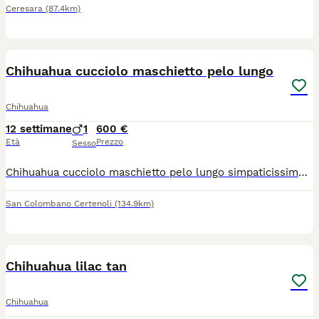
Ceresara
(87.4km)
10
Chihuahua cucciolo maschietto pelo lungo
Chihuahua
12 settimane
1
600 €
Età
Prezzo
Sesso
Chihuahua cucciolo maschietto pelo lungo simpaticissimo dolce giocherellone, età 80 giorni taglia piccola, sverminato visitato dal veterinario microchip già inserito no vaccino eventuale spesa a parte richiesta euro 600 solo persone seriamente interessate no perditempo no collezionisti di foto queste sono di oggi visibile levante ligure
San Colombano Certenoli
(134.9km)
4
Chihuahua lilac tan
Chihuahua