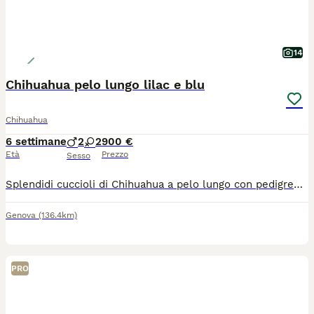
14
Chihuahua pelo lungo lilac e blu
Chihuahua
6 settimane
2
2
900 €
Età
Prezzo
Sesso
Splendidi cuccioli di Chihuahua a pelo lungo con pedigree ENCI Disponibili splendidi cuccioli di Chihuahua a pelo lungo, nati il 26/06/2026, allevati con amore in ambiente familiare. Entrambi i genitori sono muniti di pedigree ENCI e i cuccioli saranno ceduti solo dopo il compimento dell’età prevista dalla normativa. Disponibili: * 🩵 Maschi: €900 * 🩷 Femmine: €1.200 I cuccioli saranno consegnati con: ✔ Microchip ✔ Prima vaccinazione ✔ Sverminazioni effettuate ✔ Libretto sanitario ✔ Pedigree ENCI richiesto I cuccioli cresceranno in ambiente familiare, saranno abituati al contatto con le persone e con i bambini, ricevendo fin da piccoli le migliori cure. Per maggiori informazioni, foto o per fissare una visita, contattatemi in privato. Solo persone realmente interessate e amanti della razza.
Genova
(136.4km)
PRO