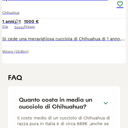
Chihuahua
1 anni
1
1000 €
Età
Prezzo
Sesso
Si cede una meravigliosa cucciola di Chihuahua di 1 anno, l'età ideale per chi desidera un cagnolino già autonomo ma ancora giovanissimo, vivace e pronto a legarsi profondamente a una nuova figura di riferimento. Questa piccola è un vero concentrato di dolcezza e simpatia: ha un carattere splendido, molto affettuoso e socievole, adora la compagnia e si adatta perfettamente alla vita in appartamento, rivelandosi la compagna di vita ideale. La cucciola è in ottima salute, regolarmente microchippata, vaccinata e completa di tutti i documenti sanitari in regola. Ci teniamo a specificare che, date le sue dimensioni particolarmente ridotte, non è assolutamente una cagnolina adatta alla riproduzione. Per questo motivo, non verrà presa in considerazione alcuna richiesta da parte di allevatori: la piccola non è una fattrice. La vendita è rivolta esclusivamente a famiglie amorevoli che desiderino accoglierla come un vero membro della casa e che siano pronte a prendersene cura con la massima responsabilità e il rispetto che merita. Per ulteriori informazioni, dettagli sul prezzo o per conoscerla di persona, potete contattarmi in privato.
Milano
(29.8km)
FAQ
Quanto costa in media un
cucciolo di Chihuahua?
Il costo medio di un cucciolo di Chihuahua di
razza pura in Italia è di circa 689€ ,anche se