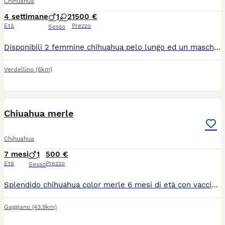
Chihuahua
4 settimane
1
2
1500 €
Età
Prezzo
Sesso
Disponibili 2 femmine chihuahua pelo lungo ed un maschietto taglia mini verranno consegnati completi di ciclo vermifugo trattamento antiparassitario vaccino microchip certificato medico libretto sanitario iscrizione anagrafe canina passaggio di proprietà kit cucciolo pedigree enci genitori visibili entrambi solo persone responsabili
Verdellino
(6km)
7
Chiuahua merle
Chihuahua
7 mesi
1
500 €
Età
Prezzo
Sesso
Splendido chihuahua color merle 6 mesi di età con vaccinazioni fatte maschio molto docile e affettuoso!
Gaggiano
(43.9km)