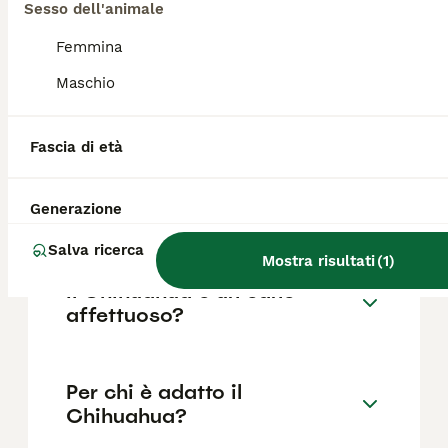
i prezzi possono variare in base a fattori
Sesso dell'animale
come il pedigree, la reputazione
dell'allevatore e la posizione.
Femmina
Maschio
Quali sono i difetti del
Chihuahua?
Fascia di età
Generazione
Il Chihuahua è aggressivo?
Salva ricerca
Mostra risultati
(
1
)
Il Chihuahua è un cane
affettuoso?
Per chi è adatto il
Chihuahua?