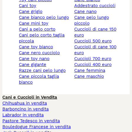
cani toy
addestrato cuccioli
cane grigio
cane nano
cane bianco pelo lungo
cane pelo lungo
cane mini toy
piccolo
cani a pelo corto
cuccioli di cane 150
cani pelo corto taglia
euro
piccola
cuccioli 500 euro
cane toy bianco
cuccioli di cane 100
cane nero cucciolo
euro
cane toy nano
cuccioli 700 euro
cane gigante
cuccioli 400 euro
razze cani pelo lungo
cane femmina
cane piccola taglia
cane maschio
bianco
Cani e Cuccioli in Vendita
Chihuahua in vendita
Barboncino in vendita
Labrador in vendita
Pastore Tedesco in vendita
Bouledogue Francese in vendita