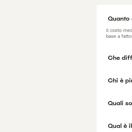
Quanto 
Il costo med
base a fatto
Che diff
Chi è pi
Quali s
Qual è 