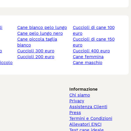
li
cane bianco pelo lungo
cuccioli di cane 100
cane pelo lungo nero
euro
cane piccola taglia
cuccioli di cane 150
bianco
euro
lo
cuccioli 300 euro
cuccioli 400 euro
cuccioli 200 euro
cane femmina
piccolo
cane maschio
Informazione
Chi siamo
Privacy
Assistenza Clienti
Press
Termini e Condizioni
Allevatori ENCI
Test cane ideale