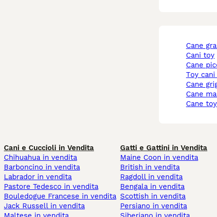
cane gr
cani toy
cane pi
toy cani
cane gri
cane ma
cane to
Cani e Cuccioli in Vendita
Gatti e Gattini in Vendita
Chihuahua in vendita
Maine Coon in vendita
Barboncino in vendita
British in vendita
Labrador in vendita
Ragdoll in vendita
Pastore Tedesco in vendita
Bengala in vendita
Bouledogue Francese in vendita
Scottish in vendita
Jack Russell in vendita
Persiano in vendita
Maltese in vendita
Siberiano in vendita