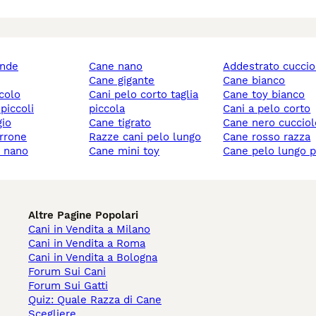
ande
cane nano
addestrato cuccio
cane gigante
cane bianco
ccolo
cani pelo corto taglia
cane toy bianco
 piccoli
piccola
cani a pelo corto
gio
cane tigrato
cane nero cuccio
rrone
razze cani pelo lungo
cane rosso razza
y nano
cane mini toy
cane pelo lungo 
Altre Pagine Popolari
Cani in Vendita a Milano
Cani in Vendita a Roma
Cani in Vendita a Bologna
Forum Sui Cani
Forum Sui Gatti
Quiz: Quale Razza di Cane
Scegliere