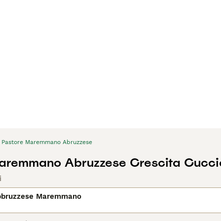
Pastore Maremmano Abruzzese
aremmano Abruzzese Crescita Cucciol
i
bbruzzese Maremmano