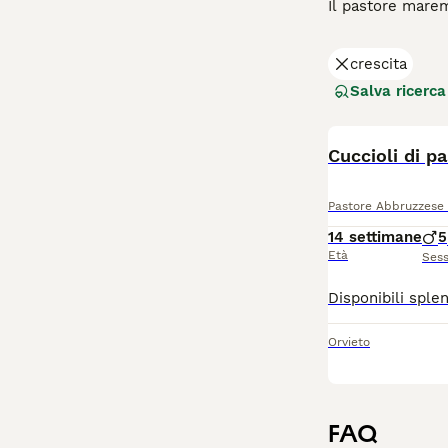
Il pastore marem
sempre stati app
nobili e orgoglio
crescita
saputi far amare
Salva ricerca
Leggi la
nostra 
Cuccioli di 
Pastore Abbruzzes
14 settimane
5
Età
Ses
Orvieto
FAQ