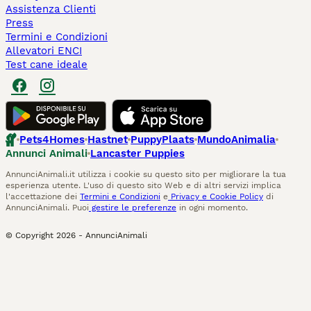
Assistenza Clienti
Press
Termini e Condizioni
Allevatori ENCI
Test cane ideale
Pets4Homes
Hastnet
PuppyPlaats
MundoAnimalia
Annunci Animali
Lancaster Puppies
AnnunciAnimali.it utilizza i cookie su questo sito per migliorare la tua
esperienza utente. L'uso di questo sito Web e di altri servizi implica
l'accettazione dei
Termini e Condizioni
e
Privacy e Cookie Policy
di
AnnunciAnimali. Puoi
gestire le preferenze
in ogni momento.
© Copyright
2026
-
AnnunciAnimali