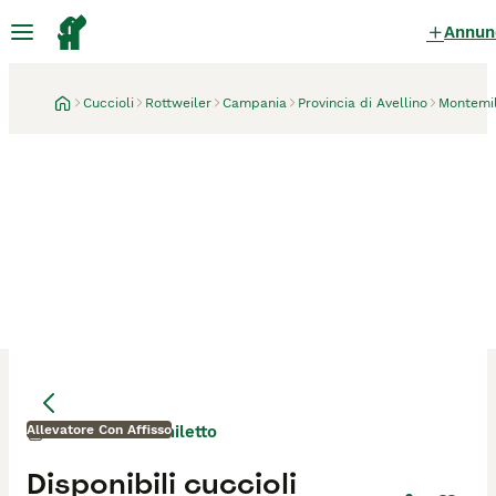
Annun
Cuccioli
Rottweiler
Campania
Provincia di Avellino
Montemil
Allevatore Con Affisso
Montemiletto
1 mese
Mamma
Mamma
Disponibili cuccioli