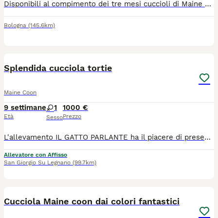
Disponibili al compimento dei tre mesi cuccioli di Maine Coon xxl Verranno consegnati con vaccini, sverminazioni, antiparassitari, kit cucciolo, certificato di buona salute. Pedigree da compagnia. Genitori testati Di proprietà Abituati al contatto con bambini, cani e simili, sono dolcissimi e coccoloni
Bologna
(145.6km)
6
Splendida cucciola tortie
Maine Coon
9 settimane
1
1000 €
Età
Prezzo
Sesso
L'allevamento IL GATTO PARLANTE ha il piacere di presentarvi Primula, nata il 4/06/2026. Una micia molto elegante ma amante del gioco. Cresciuta in ambiente familiare, con possibilità di socializzare anche con altri gatti, abituata a molteplici tipi di lettiera, tiragraffi e classici rumori domestici. Verrà ceduta con contratto da compagnia, pedigree ANFI, doppia vaccinazione e doppia sverminazione, microchip, libretto sanitario, certificato di buona salute, test genetici dei genitori e kit cucciolo. I genitori sono visibili presso il nostro allevamento e siamo disponibili per organizzare delle visite. Ci troviamo a San Giorgio su legnano in provincia di Milano. Potete contattarci per informazioni e seguirci sui social.
Allevatore con Affisso
San Giorgio Su Legnano
(99.7km)
5
Cucciola Maine coon dai colori fantastici