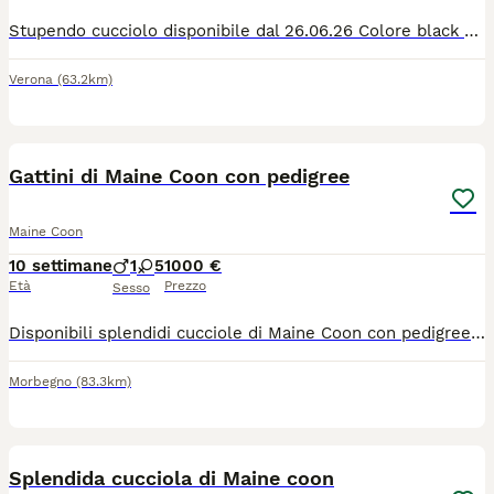
Stupendo cucciolo disponibile dal 26.06.26 Colore black Vaccinato e sverminato Genitori visibili Pedigree Afef
Verona
(63.2km)
7
Gattini di Maine Coon con pedigree
Maine Coon
10 settimane
1
5
1000 €
Età
Prezzo
Sesso
Disponibili splendidi cucciole di Maine Coon con pedigree nati presso il nostro allevamento amatoriale "piccola volpe" in AFeF I piccoli hanno attualmente 2 settimane di età, pertanto il colore definitivo è ancora in fase di sviluppo (black o blue). I cuccioli saranno ceduti al compimento dei 3 mesi di età, nel pieno rispetto della loro crescita e socializzazione. Quando i piccoli raggiungono le vostre famiglie saranno: o microchippati o sverminati o con doppia vaccinazione o accompagnati da documentazione sanitaria Entrambi i genitori sono regolarmente testati per le principali patologie genetiche della razza e vengono sottoposti periodicamente a ecocardiografia cardiaca di controllo. I cuccioli crescono in ambiente familiare con amore, attenzioni e cure quotidiane. Si richiede un contatto esclusivamente da persone realmente interessate e consapevoli dell'impegno che comporta l'accoglienza di un amico a 4 zampe. Saranno valutate con attenzione la futura famiglia che si occuperà di queste piccole pesti I piccoli saranno pronti per il 23/08/2026 ma per necessità possiamo tenere i vostri piccoli anche fino alla fine delle vostre vacanze Nelle foto ci sono anche i genitori dei piccoli La mamma é quella blue e il papà è quello black in foto Sono due bei gattoni Sono visibili tutti e due Per ulteriori informazioni, foto e aggiornamenti sulla crescita dei piccoli, contattatemi in privato.
Morbegno
(83.3km)
5
Splendida cucciola di Maine coon