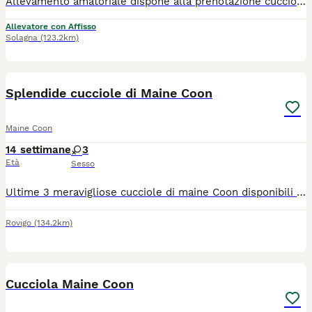
Allevamento amatoriale dispone alla prenotazione cuccioli di maine ccon di 5 settimane, nati il 1 maggio 2026. Saranno consegnati da metà di agosto con: -doppia vaccinazione -sverminati -microchip con registro all'anagrafa canina -contratto di cessione -pedigree Agi da compagnia con obbligo di sterilizzazione I genitori sono essenti delle malattie genetiche come HCM e PDK. Cresciuti in ambiente familiare strettamente con la famiglia e con i nostri cani e altri pelosi. Per ulteriori informazioni contattateci via whatsapp è gradita una breve presentazione. NO perditempo o curiosi
Allevatore con Affisso
Solagna
(123.2km)
4
Splendide cucciole di Maine Coon
Maine Coon
14 settimane
3
Età
Sesso
Ultime 3 meravigliose cucciole di maine Coon disponibili da fine giugno. Verranno cedute con prima vaccinazione, sverminazione, prima visita di accertamento di buona salute e kit cucciolo. Prezzo trattabile.
Rovigo
(134.2km)
9
Cucciola Maine Coon