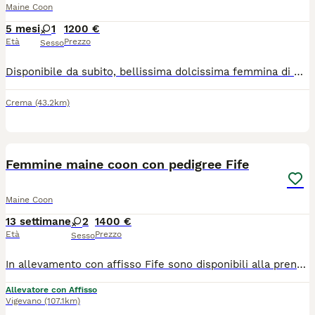
Maine Coon
5 mesi
1
1200 €
Età
Prezzo
Sesso
Disponibile da subito, bellissima dolcissima femmina di Maine Coon nel colore blu con bianco Nata il 25/2/2026 Si cede con doppio vaccino , sverminata , test genetici propri , microchip e passaggio di proprietà , pedigree AFSI riconosciuto Wcf da riproduzione (SOLO ALLEVAMENTI CON AFFISSO ) kit puppy e kit giochini. Genitori testati per le maggiori malattie genetiche HCM , SMA, PkDdef Ecocardio nella norma Fiv felv negativi I cuccioli crescono in un ambiente famigliare a stretto contatto con bambini e altri animali, abituati alla lettiera , tira graffi, zona esterna in sicurezza. Si può visionare i cuccioli in allevamento solo su appuntamento per la tutela dei piccoli e non prima delle 8 psettimane. Rimaniamo a disposizione per qualsiasi dubbio o informazione sia prima che dopo la cessione. Il prezzo è adeguato al valore riproduttivo della cucciola e non è paragonabile a quello di un soggetto da compagnia.
Crema
(43.2km)
9
Femmine maine coon con pedigree Fife
Maine Coon
13 settimane
2
1400 €
Età
Prezzo
Sesso
In allevamento con affisso Fife sono disponibili alla prenotazione 2 bellissime cucciole colorazione black tortie, disponibili dalla metà di agosto circa. Verranno cedute con pedigree Fife, contratto da compagnia, 2 vaccinazioni, microchip termico, antiparassitario, sverminazione, copie ecocardiografia genitori, kit cucciolo e test feci.
Allevatore con Affisso
Vigevano
(107.1km)