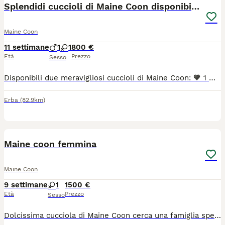
Splendidi cuccioli di Maine Coon disponibili 🐾
Maine Coon
11 settimane
1
1
800 €
Età
Prezzo
Sesso
Disponibili due meravigliosi cuccioli di Maine Coon: 🧡 1 maschio rosso 🩶 1 femmina grigia Entrambi provengono da genitori con pedigree, selezionati per salute, bellezza e carattere. I cuccioli sono cresciuti in ambiente familiare, sono socievoli, dolci, affettuosi e molto giocherelloni, abituati al contatto con le persone e ideali anche per famiglie con bambini. Saranno ceduti solo a persone responsabili e amanti degli animali. Per ulteriori informazioni, foto, disponibilità e prezzo, contattatemi in privato.
Erba
(82.9km)
4
Maine coon femmina
Maine Coon
9 settimane
1
1500 €
Età
Prezzo
Sesso
Dolcissima cucciola di Maine Coon cerca una famiglia speciale ❤️ Nata il 2 giugno, questa splendida femminuccia di Maine Coon è pronta a trovare la sua famiglia per la vita. È una micina dolcissima, ama le coccole e ricambia con tanto affetto. È anche molto giocherellona e curiosa, perfetta per portare allegria in casa. Utilizza già la lettiera con sicurezza, è cresciuta in un ambiente familiare ed è abituata alla presenza di altri gatti. Verrà affidata esclusivamente a una famiglia amorevole e responsabile, che possa garantirle tutte le cure, l'attenzione e l'affetto di cui ha bisogno. Si richiede il rispetto di alcune semplici condizioni per assicurare il suo benessere e una vita serena. Per maggiori informazioni o per conoscerla, non esitate a contattarmi.