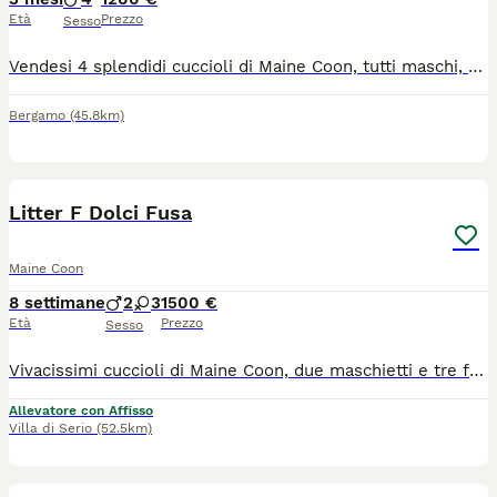
Età
Prezzo
Sesso
Vendesi 4 splendidi cuccioli di Maine Coon, tutti maschi, colore cream smoke. Nati il 10 aprile 2026. I cuccioli sono figli di genitori Maine Coon con pedigree e vengono cresciuti in ambiente familiare, abituati al contatto con le persone e la vita domestica. Vengono ceduti tra il 5 e il 6 mese di età (non prima del 10 settembre 2026) con le seguenti caratteristiche: - castrati - con pedigree - con microchip - sverminati - completamente vaccinati in base all'età - muniti di libretto sanitario Tra le ultime foto possibile visionare i due genitori. Ulteriori fotografie e video sono disponibili su richiesta. Prezzo richiesto: 1200 € (non trattabili) No perditempo, contattare solo se realmente interessati
Bergamo
(45.8km)
20
Litter F Dolci Fusa
Maine Coon
8 settimane
2
3
1500 €
Età
Prezzo
Sesso
Vivacissimi cuccioli di Maine Coon, due maschietti e tre femminucce dalla dolcezza ineguagliabile! I maschietti sono Feargal Dolci Fusa, black tabby con bianco, e Fionn Dolci Fusa, black silver tabby con bianco. Le femmine sono Fand e Fodla Dolci Fusa, black silver tortie con bianco, e Fidlais Dolci Fusa, black tortie con bianco. Disponibili da metà settembre, con test dei genitori (eco test genetici HCM/PKDEF)
Allevatore con Affisso
Villa di Serio
(52.5km)
3