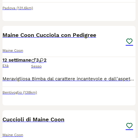
Padova
(131.6km)
2
1
Maine Coon Cucciola con Pedigree
Maine Coon
12 settimane
3
2
Età
Sesso
Meravigliosa Bimba dal carattere incantevole e dall'aspetto wild🍓🍓❤️abituata a cani e bambini cresciuta in ambiente domestico e famigliare. Allevamento Domus Oram Bologna
Bentivoglio
(138km)
4
Cuccioli di Maine Coon
Maine Coon