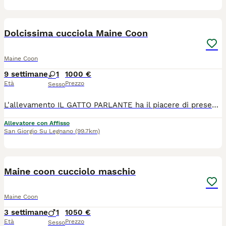
5
Dolcissima cucciola Maine Coon
Maine Coon
9 settimane
1
1000 €
Età
Prezzo
Sesso
L'allevamento IL GATTO PARLANTE ha il piacere di presentarvi la piccola Ortica, nata il 4/06/2026. Un tipetto tutto pepe, energica e molto coccolona. Cresciuta in ambiente familiare, con possibilità di socializzare anche con altri gatti, abituata a molteplici tipi di lettiera, tiragraffi e classici rumori domestici. Verrà ceduta con contratto da compagnia, pedigree ANFI, doppia vaccinazione e doppia sverminazione, microchip, libretto sanitario, certificato di buona salute, test genetici dei genitori e kit cucciolo. I genitori sono visibili presso il nostro allevamento e siamo disponibili per organizzare delle visite. Ci troviamo a San Giorgio su legnano in provincia di Milano. Potete contattarci per informazioni e seguirci sui social.
Allevatore con Affisso
San Giorgio Su Legnano
(99.7km)
6
Maine coon cucciolo maschio
Maine Coon
3 settimane
1
1050 €
Età
Prezzo
Sesso