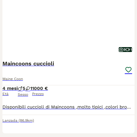
9
1
Maincoons cuccioli
Maine Coon
4 mesi
5
1
1000 €
Età
Prezzo
Sesso
Disponibili cuccioli di Maincoons ,molto tipici ,colori brown tabby e smoke .Entrambi i genitori esenti da malattie ereditarie ed ecocardio regolare.I cucvioli verranno ceduti dalla fine di Giugno con pedegree,vaccinazzioni,microchip ,sverminati e pedegree da compagnia,vige obbligo sterilizzazione.
Lanzada
(86.9km)
15