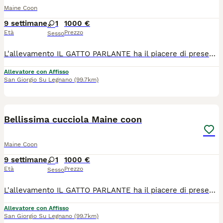
Maine Coon
9 settimane
1
1000 €
Età
Prezzo
Sesso
L'allevamento IL GATTO PARLANTE ha il piacere di presentarvi la nostra Prugna, nata il 4/06/2026. Una tortie dalle sfumature fantastiche, dolce e giocherellona. Cresciuta in ambiente familiare, con possibilità di socializzare anche con altri gatti, abituata a molteplici tipi di lettiera, tiragraffi e classici rumori domestici. Verrà ceduta con contratto da compagnia, pedigree ANFI, doppia vaccinazione e doppia sverminazione, microchip, libretto sanitario, certificato di buona salute, test genetici dei genitori e kit cucciolo. I genitori sono visibili presso il nostro allevamento e siamo disponibili per organizzare delle visite. Ci troviamo a San Giorgio su legnano in provincia di Milano. Potete contattarci per informazioni e seguirci sui social.
Allevatore con Affisso
San Giorgio Su Legnano
(99.7km)
5
Bellissima cucciola Maine coon
Maine Coon
9 settimane
1
1000 €
Età
Prezzo
Sesso
L'allevamento IL GATTO PARLANTE ha il piacere di presentarvi la bella Pachira, nata il 4/06/2026. Un curiosa e adora dormire vicino a noi. Cresciuta in ambiente familiare, con possibilità di socializzare anche con altri gatti, abituata a molteplici tipi di lettiera, tiragraffi e classici rumori domestici. Verrà ceduta con contratto da compagnia, pedigree ANFI, doppia vaccinazione e doppia sverminazione, microchip, libretto sanitario, certificato di buona salute, test genetici dei genitori e kit cucciolo. I genitori sono visibili presso il nostro allevamento e siamo disponibili per organizzare delle visite. Ci troviamo a San Giorgio su legnano in provincia di Milano. Potete contattarci per informazioni e seguirci sui social.
Allevatore con Affisso
San Giorgio Su Legnano
(99.7km)