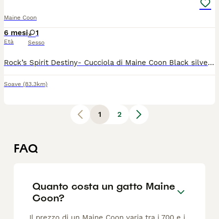
Maine Coon
6 mesi
1
Età
Sesso
Rock’s Spirit Destiny- Cucciola di Maine Coon Black silver tabby, dolce e coccolona. Nata il 29.01.2026, disponibile da subito. 💙 Father: ICH Tempio Felino Lupin 🩷 Mother: CH Beauty of Shaded Sakura Test genetici negativi. Sarà consegnata con sverminazione, ciclo completo di due vaccinazioni, pedigree Wcf e contratto di cessione da compagnia (obbligo di sterilizzazione). Allevamento amatoriale a Soave (VR)
Soave
(83.3km)
1
2
FAQ
Quanto costa un gatto Maine
Coon?
Il prezzo di un Maine Coon varia tra i 700 e i