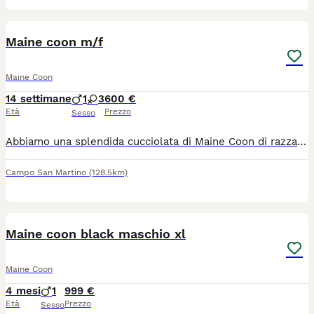
10
Maine coon m/f
Maine Coon
14 settimane
1
3
600 €
Età
Prezzo
Sesso
Abbiamo una splendida cucciolata di Maine Coon di razza, nati il 29 aprile 2026, pronti a trovare una famiglia amorevole per sempre. 3 femmine e 1 maschio disponibili -Elsa 💛 Star 💜 Fern 🩷 Toto 💚 Questi gattini stanno già mostrando il meraviglioso carattere tipico della razza Maine Coon: giocherelloni, affettuosi e dolci. Colorazioni disponibili: 😻 Blue Silver Tabby – mantello grigio argento dalle tonalità fredde con delicate marcature tabby più scure e sottopelo chiaro 😻 Blue Tabby – mantello grigio-blu con striature più scure e zone inferiori più chiare Ogni gattino presenta un disegno unico, splendide marcature sul muso e un folto mantello che crescerà nel classico aspetto del Maine Coon. Mamma – Misty 💖 Misty è la nostra splendida gatta di famiglia. È una bellissima Maine Coon Blue Tortie, con un mantello grigio fumé arricchito da delicate sfumature crema. Ha meravigliosi occhi dorati e un pelo folto e lussuoso. Possiede un carattere tranquillo e affettuoso ed è una mamma attenta e premurosa. Papà – Troy 💚 Troy è uno splendido Maine Coon Blue Silver Shaded, con un mantello folto e soffice e una corporatura forte e tipica della razza. Ha un carattere dolce, tranquillo e molto affettuoso. - Cresciuti in ambiente domestico insieme ad altri animali di famiglia - Ben socializzati e abituati al contatto quotidiano - Verranno affidati con microchip, trattamento antiparassitario, completamente svezzati e abituati alla lettiera 😻 Possibilità di vedere i gattini insieme alla mamma. Pronti per raggiungere la nuova famiglia dal 1° luglio 2026 I Maine Coon sono conosciuti per la loro grande taglia, intelligenza e personalità simile a quella dei cani, caratteristiche che li rendono compagni ideali per tutta la famiglia. Contattaci per maggiori informazioni, foto o per riservare il tuo gattino.
Campo San Martino
(128.5km)
7
3
Maine coon black maschio xl
Maine Coon
4 mesi
1
999 €
Età
Prezzo
Sesso