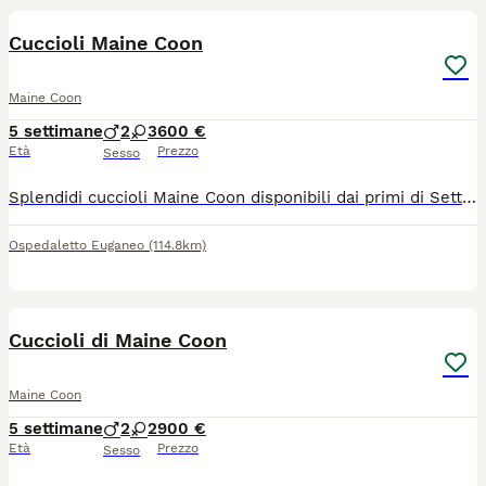
Cuccioli Maine Coon
Maine Coon
5 settimane
2
3
600 €
Età
Prezzo
Sesso
Splendidi cuccioli Maine Coon disponibili dai primi di Settembre. Cediamo meravigliosi cuccioli di Maine Coon nati il 29 Giugno. I cuccioli crescono in un ambiente familiare circondati da amore e cure a contatto con persone e bambini. Saranno ceduti all etá di circa 10 settimane con libretto sanitario aggiornato di prima vaccinazione, sverminazione, e kit cucciolo. Diamo moltissima importanza alla crescita emotiva dei piccoli e alla loro socializzazione. Sono già molto curiosi ed ognuno ha già il suo meraviglioso carattere tipico del gatto Maine Coon: affettuosi, giocherelloni, buoni e coccoli. Mamma brown tabby e papà color crema; i cuccioli sono black tabby, brown tabby e tortie. Per maggiori informazioni o fissare una visita per conoscerci non esitate a contattarmi.
Ospedaletto Euganeo
(114.8km)
13
Cuccioli di Maine Coon
Maine Coon
5 settimane
2
2
900 €
Età
Prezzo
Sesso