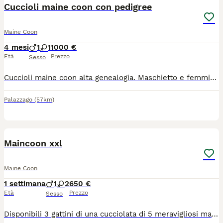
Cuccioli maine coon con pedigree
Maine Coon
4 mesi
1
1
1000 €
Età
Prezzo
Sesso
Cuccioli maine coon alta genealogia. Maschietto e femminuccia nati in data 01 aprile. Allevamento amatoriale in provincia di Bergamo. I piccoli possono già lasciare mamma gatta. Verranno ceduti sverminati, con doppia vaccinazione, microchip e pedigree ANFI. Contratto da compagnia. Genitori visibili e testati, FIV/FELV NN, HCM NN ed ecocardio nella norma. I piccoli sono abituati all'uso della lettiera e del tiragraffi. Nati e cresciuti in casa, molto socievoli e vivace. Visibili con i genitori.
Palazzago
(57km)
5
Maincoon xxl
Maine Coon
1 settimana
1
2
650 €
Età
Prezzo
Sesso
Disponibili 3 gattini di una cucciolata di 5 meravigliosi maincoon. Al momento hanno 1 mese già compiuto, sono: - 1 maschio tigrato - 2 femmine rosse Verranno ceduti con: 3 sverminazioni, antiparassitario esterno e 1 vaccino al compimento dei 3 mesi di vita. Vivono in casa a stretto contatto con noi e assiema a altri 5 gatti tra cui la mamma e il papà visibili in foto. Per qualsiasi informazione e per programmare le visite sono a disposizione. No pedigree ( perchè i genitori la mamma lo ha chiuso purtroppo)