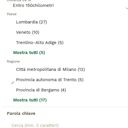
Distanza da te
informazioni su questa razza di gatto.
ANNUNCI IN EVIDENZA
Paese
BOOST
Lombardia (27)
Veneto (10)
Trentino-Alto Adige (5)
Mostra tutti (5)
Regione
Città metropolitana di Milano (12)
Provincia autonoma di Trento (5)
22
Provincia di Bergamo (4)
CUCCIOLE MAINE COON SHADED PREGIATE 3 rate
Mostra tutti (17)
Maine Coon
Parola chiave
9 settimane
2
1200 €
Età
Prezzo
Sesso