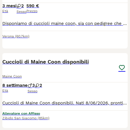
3 mesi
2
590 €
Età
Prezzo
Sesso
Disponiamo di cuccioli maine coon, sia con pedigree che non. Prezzo a partire da 590 euro Maschi molto belli futura taglia xxl Femminucce molto belle Genitori di nostra proprietà Visibili tutti i giorni su appuntamento Chiama il 3276599819
Verona
(60.7km)
7
Cuccioli di Maine Coon disponibili
Maine Coon
8 settimane
3
2
Età
Sesso
Cuccioli di Maine Coon disponibili. Nati 8/06/2026, pronti per andare nelle nuove case da settembre. 3 maschi di cui 1 brown tabby e 2 neri. 2 femmine di cui una tricolore ed una nera. Genitori visibili. Saranno ceduti sverminati, con vaccinazioni complete, pedigree e microchip.
Allevatore con Affisso
Zibido San Giacomo
(85km)
4