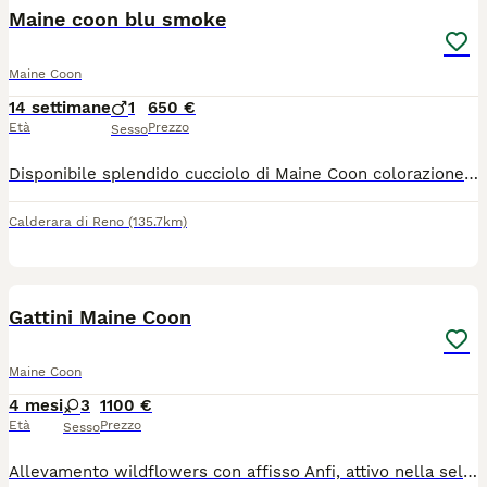
Maine coon blu smoke
Maine Coon
14 settimane
1
650 €
Età
Prezzo
Sesso
Disponibile splendido cucciolo di Maine Coon colorazione Blu Smoke (sottopelo bianco con effetto fumo) da imponenti linee russe (tratti marcati e grandi ciuffi sulle orecchie). Genitori: Visibili e testati negativi FIV/FeLV e HCM (cardiopatia). Pedigree: Ceduto senza pedigree esclusivamente come animale da compagnia. Il cucciolo verrà consegnato con: Libretto sanitario Ciclo di sverminazione e primo vaccino Già svezzato e abituato alla lettiera
Calderara di Reno
(135.7km)
28
Gattini Maine Coon
Maine Coon
4 mesi
3
1100 €
Età
Prezzo
Sesso
Allevamento wildflowers con affisso Anfi, attivo nella selezione estetica e caratteriale del Maine coon rende disponibili per la prenotazione cuccioli di altissimo livello , i nostri produttori provenienti dai migliori allevamenti al mondo , in colorazioni varie L imbarazzo della scelta ,anche colori come Shaded I piccoli sono nati il 7/04/26 da genitori fiv/felv negativi testati per le principali patologie di razza HCM , SMA, PKdef N/N , genetica del gruppo sanguigno, ecocardiogramma perfetto . Saranno ceduti dopo i 3 mesi doppiamente sverminati con ciclo vaccinazioni complete, test giardia,certificato di buona salute, libretto sanitario, copie test dei genitori , kit prima pappa, passaggio di proprietà, contratto di cessione e pedigree Anfi (si valuta pedigree aperto solo per piccoli allevamenti che conoscono il valore di queste linee e di queste colorazioni) I nostri cuccioli nascono e crescono in casa a stretto contatto con noi , sono svezzati con cibo di prima qualità , abituati a lettiera e tira graffi , e fin da piccoli al contatto umano e alle coccole per esaltare ancora di più l'indole pacifica e affettuosa di questa fantastica razza. Contattateci per qualsiasi altra informazione o chiarimento Disponibili altre cucciolate Altre foto sul nostro sito e sulla nostra pagina Instagram Wildflowers_maine_coon_