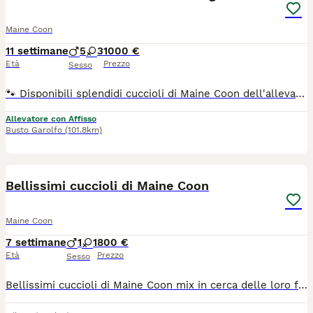
Maine Coon
11 settimane
5
3
1000 €
Età
Prezzo
Sesso
🐾 Disponibili splendidi cuccioli di Maine Coon dell'allevamento amatoriale Il Sogno di Lola (Affisso ANFI), cresciuti in un ambiente familiare con tanto amore, attenzioni e costante contatto con le persone. 🥰 Sono cuccioli dolcissimi, teneri e coccoloni, sempre pronti al gioco con gli umani e con gli altri gatti. Hanno un carattere equilibrato, socievole e affettuoso, ideale per entrare a far parte di una famiglia. 📜 I cuccioli saranno affidati con: ✔ Pedigree ANFI ✔ Doppia vaccinazione ✔ Microchip ✔ Sverminazione ✔ Libretto sanitario ❤️ Genitori N/N con ecocardio nella norma. 🏡 Possibilità di lasciare i cuccioli in allevamento durante il periodo delle ferie e ritirarli comodamente al rientro. 📸 Per informazioni, foto e video aggiornati, contattateci solo se realmente interessati.
Allevatore con Affisso
Busto Garolfo
(101.8km)
15
Bellissimi cuccioli di Maine Coon
Maine Coon
7 settimane
1
1
800 €
Età
Prezzo
Sesso
Bellissimi cuccioli di Maine Coon mix in cerca delle loro famiglie per sempre. Attualmente abbiamo disponibili un maschietto e una femminuccia, entrambi con un carattere meraviglioso e una personalità dolce, affettuosa e tranquilla. I cuccioli sono cresciuti in un ambiente familiare pieno di amore e sono abituati alla vita quotidiana in casa. Sono stati socializzati con bambini, altri gatti e il nostro piccolo Shih Tzu, imparando fin da piccoli a essere socievoli, sicuri di sé e ben equilibrati. La loro mamma è la nostra amata gatta di famiglia ed è per metà Maine Coon. Ha un temperamento splendido e siamo rimasti così soddisfatti della sua prima cucciolata che abbiamo deciso di tenere uno dei suoi bellissimi maschietti. Questi cuccioli hanno ereditato il suo carattere dolce e stanno crescendo come piccoli compagni affettuosi, giocherelloni e pieni di personalità. Sono disponibili per le visite e saremo felici di conoscere le potenziali famiglie, così da assicurarci che trovino la casa amorevole che meritano. Per maggiori informazioni o per organizzare una visita, non esitate a contattarci.