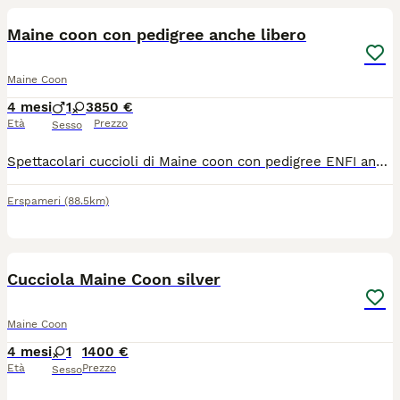
Maine coon con pedigree anche libero
Maine Coon
4 mesi
1
3
850 €
Età
Prezzo
Sesso
Spettacolari cuccioli di Maine coon con pedigree ENFI anche libero!!! I cuccioli sono nati il 24 marzo 2026 e sono già disponibili completi di tutto!!! Genitori testati e certificati!!! Possibilità di consegna!!! Per tutte le informazioni Maria Rosa 3204280348
Erspameri
(88.5km)
14
Cucciola Maine Coon silver
Maine Coon
4 mesi
1
1400 €
Età
Prezzo
Sesso