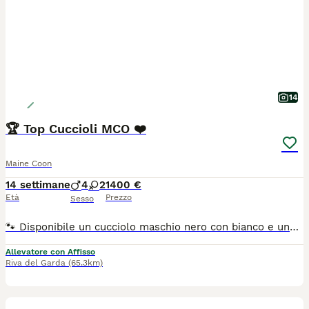
14
🏆 Top Cuccioli MCO ❤️
Maine Coon
14 settimane
4
2
1400 €
Età
Prezzo
Sesso
🐾 Disponibile un cucciolo maschio nero con bianco e una femmina blu con bianco. Sono figli di Campioni Internazionali di Bellezza provenienti da linee testate per le principali malattie genetiche della razza. I cuccioli crescono in ambiente familiare, abituati al contatto umano e alimentati con BARF equilibrata, crocchette grain free e umido premium di alta qualità. Verranno ceduti esclusivamente come animali da compagnia (no riproduzione), con pedigree, vaccinazioni, microchip, libretto sanitario e contratto di cessione. Potranno lasciare la nostra casa da sabato 8 agosto 2026 ❤️🐾 Per maggiori informazioni, foto e aggiornamenti vi invitiamo a visitare il nostro sito web di Garda Felix
Allevatore con Affisso
Riva del Garda
(65.3km)
3