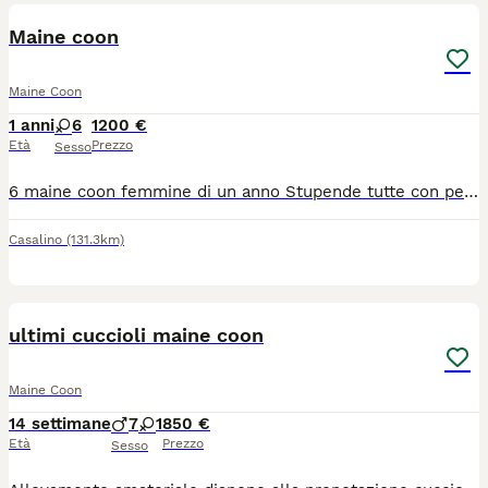
Maine coon
Maine Coon
1 anni
6
1200 €
Età
Prezzo
Sesso
6 maine coon femmine di un anno Stupende tutte con pedigree aperto due linea russa vendo per problemi di salute di mio papà che le cura
Casalino
(131.3km)
9
ultimi cuccioli maine coon
Maine Coon
14 settimane
7
1
850 €
Età
Prezzo
Sesso