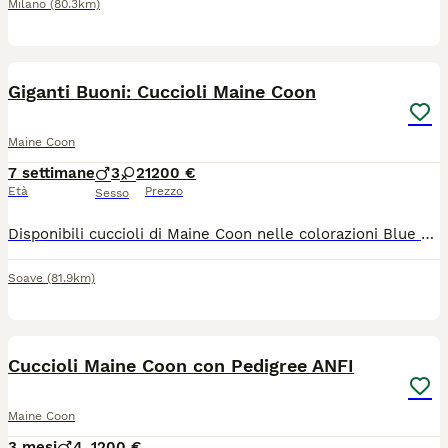
Milano
(80.3km)
6
Giganti Buoni: Cuccioli Maine Coon
Maine Coon
7 settimane
3
2
1200 €
Età
Prezzo
Sesso
Disponibili cuccioli di Maine Coon nelle colorazioni Blue e black silver e smoke, nati il 16/06/2026 disponibili dalla metà di settembre. Proveniente dall'allevamento amatoriale Rock's Spirit, i cuccioli vengono ceduti con: . Pedigree WCF . Ciclo vaccinale completo e sverminazioni effettuate . Genitori testati con esito N/N sia per i test genetici che per l'ecocardiogramma. . Kit cuccioli Dolcissimi ed abituati al contesto domestico. Per informazioni, foto e dettagli sui costi, contattami in privato.
Soave
(81.9km)
6
Cuccioli Maine Coon con Pedigree ANFI
Maine Coon
3 mesi
4
1200 €