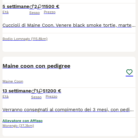
5 settimane
2
1
1500 €
Età
Prezzo
Sesso
Cuccioli di Maine Coon. Venere black smoke tortie, marte e oriente rossi tabby. I cuccioli saranno pronti per la loro famiglia dal 16/10. I cuccioli avranno pedigree, ciclo vaccinale completo, saranno sverminati, libretto vaccinale, certificato di buona salute. È possibile visionare i cuccioli di persona dal 2/9 in poi, ma mi rendo disponibile a videochiamate per vedere al meglio i piccoli
Bodio Lomnago
(115.8km)
8
Maine coon con pedigree
Maine Coon
13 settimane
1
5
1200 €
Età
Prezzo
Sesso
Verranno consegnati al compimento dei 3 mesi, con pedigree AFeF da compagnia. Profilassi vaccinale completa, thermochip! Verrà consegnato un kit puppy per accoglierlo nella nuova casa! Genitori testati e eco pulito!
Allevatore con Affisso
Morengo
(37.3km)
4