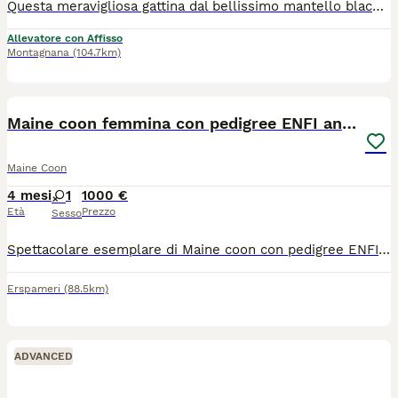
Questa meravigliosa gattina dal bellissimo mantello black Silver tabby è alla ricerca di una famiglia speciale. Oltre ad essere stupenda esteticamente parlando con il suo sguardo che sembra feroce, è una gattina dal carattere fenomenale: è dolce, affettuosa, cerca sempre il contatto, ci segue ovunque ha un carattere docile ed è estremamente curiosa per cui deve controllare tutto quello che facciamo, ma soprattutto è unica con la sua parlantina, non sta zitta un attimo e "parla" tantissimo percui ci fa piegare in due dalle risate, una vera star. È impossibile non amarla alla follia. È giocherellona e adora i bambini. Cerchiamo per lei una famiglia eccezionale che apprezzi il rapporto simbiotico che si crea con questa magnifica razza e che apprezzi la condivisione degli spazi di casa e della vita domestica con questa meravigliosa micina. Verrà ceduta con pedigree DA COMPAGNIA già vaccinata (doppio vaccino trivalente) e sverminata, con test genetici (fiv, felv, sma, hcm, pkdef, pkd e gruppo sanguigno) comprensivo di ecocardio annuale ed ecografia renale oltre che esami feci e kit starter di pappe per i primi giorni. Per maggiori informazioni, non esitate a contattare, sarà un piacere rispondere
Allevatore con Affisso
Montagnana
(104.7km)
6
Maine coon femmina con pedigree ENFI anche libero
Maine Coon
4 mesi
1
1000 €
Età
Prezzo
Sesso
Spettacolare esemplare di Maine coon con pedigree ENFI anche libero!!! Colorazione stupenda!!! È già disponibile completa di tutto! Genitori testati e certificati! Possibilità di consegna! Per info 3204280348 Maria Rosa
Erspameri
(88.5km)
ADVANCED