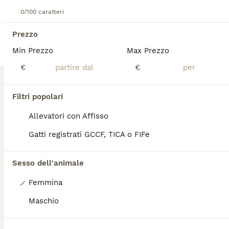
CUCCIOLE MAINE COON PELO SHADED PEDIGREE COMPAGNIA in 3 rate klarna 1500 euro O 1200 euro in unica soluzione Nate il 4/6/2026 Figlie di uno stallone rosso, colore Cream E di una Mamma ticked tabby Blue Tortie Silver Tabby Black Tortie Silver Mackerel Tabby Carattere dolcissimo, cresciutein casa con altri gatti e cani Pregiato pelo SHAED che da un iflessi luminosi e molto particolari Viene ceduta con regolare contratto di cessione Ciclo vaccinale Anti vermi Antiparassitario Pedigree compagnia Libretto sanitario Per info maggiori fotografie, scrivere qui sotto
0/100 caratteri
Gussago
(8.4km)
Prezzo
Min Prezzo
Max Prezzo
€
€
BOOST
Filtri popolari
Allevatori con Affisso
Gatti registrati GCCF, TICA o FIFe
Sesso dell'animale
6
Femmina
Main coon crema e red tabby mackerel.
Maschio
Maine Coon