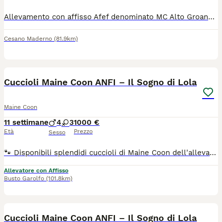
Allevamento con affisso Afef denominato MC Alto Groane dispone di cucciolo maschio con pedigree da compagnia. Potrà raggiungere la famiglia a partire da fine settembre / inizio ottobre, sarà consegnato con libretto sanitario, microchip , passaggio di proprietà, vaccini, sverminazioni, pedigree da compagnia, copia test genetici dei genitori. Visionabile in allevamento a Cogliate assieme alle sorelline e ai genitori. Per info e per prenotare una visita chiamare o scrivete al 3313099812. Visitare le pagine social FB e IG MC Alto Groane Cattery
Cesano Maderno
(81.9km)
7
Cuccioli Maine Coon ANFI – Il Sogno di Lola
Maine Coon
11 settimane
4
3
1000 €
Età
Prezzo
Sesso
🐾 Disponibili splendidi cuccioli di Maine Coon dell'allevamento amatoriale Il Sogno di Lola (Affisso ANFI), cresciuti in un ambiente familiare con tanto amore, attenzioni e costante contatto con le persone. 🥰 Sono cuccioli dolcissimi, teneri e coccoloni, sempre pronti al gioco con gli umani e con gli altri gatti. Hanno un carattere equilibrato, socievole e affettuoso, ideale per entrare a far parte di una famiglia. 📜 I cuccioli saranno affidati con: ✔ Pedigree ANFI ✔ Doppia vaccinazione ✔ Microchip ✔ Sverminazione ✔ Libretto sanitario ❤️ Genitori N/N con ecocardio nella norma. 🏡 Possibilità di lasciare i cuccioli in allevamento durante il periodo delle ferie e ritirarli comodamente al rientro. 📸 Per informazioni, foto e video aggiornati, contattateci solo se realmente interessati.
Allevatore con Affisso
Busto Garolfo
(101.8km)
8
Cuccioli Maine Coon ANFI – Il Sogno di Lola