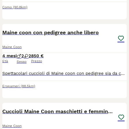
Como
(90.8km)
10
Maine coon con pedigree anche libero
Maine Coon
4 mesi
2
2
850 €
Età
Prezzo
Sesso
Spettacolari cuccioli di Maine coon con pedigree sia da compagnia (€850) sia da riproduzione (€ 1400)! Completi di tutto sono già disponibili! Nati il 24 marzo 2026! Genitori testati e certificati! Possibilità di consegna!!! Per tutte le informazioni Maria Rosa 3204280348
Erspameri
(88.5km)
9
Cuccioli Maine Coon maschietti e femminucce
Maine Coon