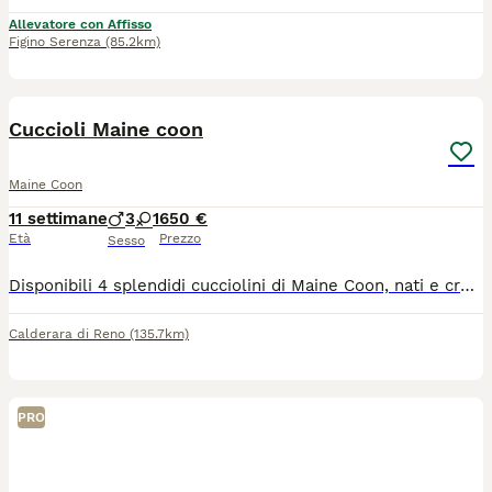
Allevatore con Affisso
Figino Serenza
(85.2km)
7
Cuccioli Maine coon
Maine Coon
11 settimane
3
1
650 €
Età
Prezzo
Sesso
Disponibili 4 splendidi cucciolini di Maine Coon, nati e cresciuti in ambiente familiare. Quando: Cedibili da Fine luglio . Salute: Consegnati con libretto sanitario, sverminati e con primo vaccino. Genitori: Visibili in loco (cuccioli ceduti senza pedigree). Per informazioni, foto o prenotazioni, contattami in privato!
Calderara di Reno
(135.7km)
PRO