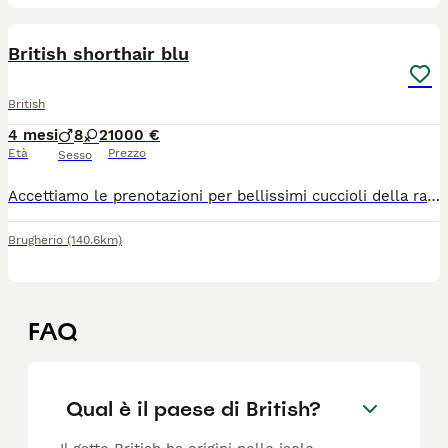
38
1
British shorthair blu
British
4 mesi
8
2
1000 €
Età
Prezzo
Sesso
Accettiamo le prenotazioni per bellissimi cuccioli della razza British shorthair - maschietti. Pronte a trasferirsi nella nuova casa a metà giugno ad età di 3 mes, dopo aver effettuato tutti i vaccini, microchip, avranno il libretto sanitario personale e certificato di cessione. Tutti i cuccioli sono con il pedigree . I genitori sono testati FIV/FELV, PKD - negativo. Sono visibili i cuccioli e anche i genitori. Per ult info via whatsapp 3358177195 Siamo a Milano ma eventualmente possibile effettuare la consegna. Allevamento italiano.
Brugherio
(140.6km)
FAQ
Qual è il paese di British?