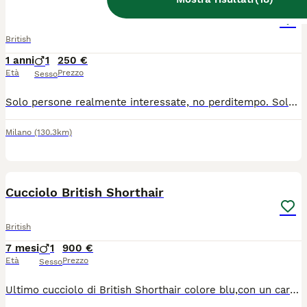
British Shorthair Memo
British
1 anni
1
250 €
Età
Prezzo
Sesso
Solo persone realmente interessate, no perditempo. Solo chiamate: 📞 388 95 41 211 – Rossana Lui è Memo, nato il 30 luglio 2025. Ha appena compiuto un anno ed è un meraviglioso British Shorthair già castrato. Memo è un gatto vivace, affettuoso, dolcissimo, coccolone e giocherellone. È abituato alla vita in appartamento ed è pronto a regalare tanto amore e dolce compagnia. Verrà consegnato con: • pedigree • microchip • doppia vaccinazione • libretto sanitario • sverminazione • contratto di cessione • certificato veterinario di buona salute • test dei genitori negativi a FeLV, FIV e PKD1 • kit regalo con croccantini, ciotola e giocattolo Il British Shorthair è particolarmente adatto alla vita in appartamento grazie al suo carattere equilibrato, calmo e tollerante. Può convivere serenamente con bambini e altri animali domestici ed è generalmente facile da educare. Possibilità di consegna in tutta Italia, anche direttamente a domicilio. 📍 Visitate la nostra pagina Facebook: Silvestro Club Blue-Odd-Eyes British & Scottish Allevamento
Milano
(130.3km)
4
Cucciolo British Shorthair
British
7 mesi
1
900 €
Età
Prezzo
Sesso
Ultimo cucciolo di British Shorthair colore blu,con un carattere molto affettuoso e dolce. Nato 10/12/2025 Completamente pronto per cambiare la casa (vaccini, microchip, sverminazione) Più info tramite whatsapp 393493636530