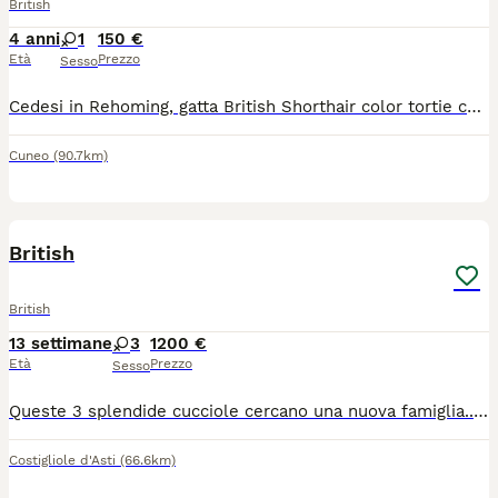
British
4 anni
1
150 €
Età
Prezzo
Sesso
Cedesi in Rehoming, gatta British Shorthair color tortie con bianco. Cercasi famiglia per questa splendida gatta, possibilmente senza altri gatti in casa. La gatta è sterilizzata, vaccinata e testata Filf e Felv. Richiesto rimborso spese.
Cuneo
(90.7km)
10
British
British
13 settimane
3
1200 €
Età
Prezzo
Sesso
Queste 3 splendide cucciole cercano una nuova famiglia....la mamma è una british Longhair mentre il papà è un highland straight ( scottish a pelo lungo) verranno cedute con doppia vaccinazione sverminati Microchip e con pedigree ENFI entro l'anno di età c'è l'obbligo di sterilizzazione entrambi i genitori visibili in allevamento e con tutti i test di salute
Costigliole d'Asti
(66.6km)