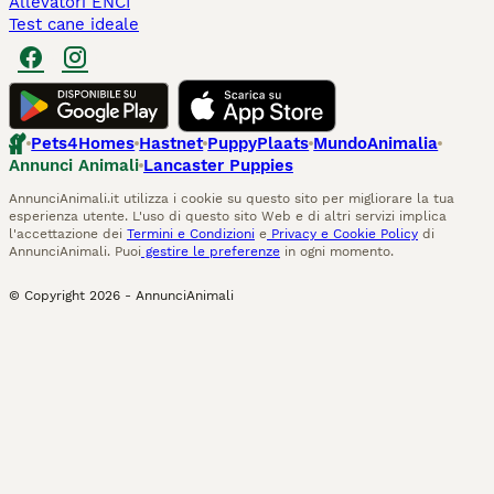
Allevatori ENCI
Test cane ideale
Pets4Homes
Hastnet
PuppyPlaats
MundoAnimalia
Annunci Animali
Lancaster Puppies
AnnunciAnimali.it utilizza i cookie su questo sito per migliorare la tua
esperienza utente. L'uso di questo sito Web e di altri servizi implica
l'accettazione dei
Termini e Condizioni
e
Privacy e Cookie Policy
di
AnnunciAnimali. Puoi
gestire le preferenze
in ogni momento.
© Copyright
2026
-
AnnunciAnimali