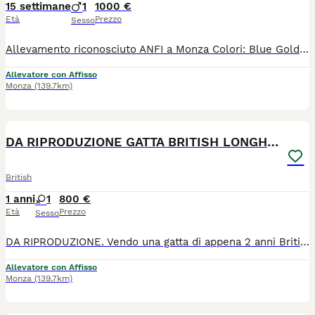
15 settimane
1
1000 €
Età
Prezzo
Sesso
Allevamento riconosciuto ANFI a Monza Colori: Blue Golden Shell Maschio Il gattino sarà ceduto con : - PEDIGREE ANFI - microchip, - libretto sanitario, - certificato di buona salute - registrazione al ASL - passaggio di proprietà - completamente sverminato - svezzato - completamente vaccinato - start kit kitten (crocchette, umido, gioco, etc) - assistenza post vendita Test negativi di PKD, FELV, FIV sono depositati a ANFI Il prezzo 1000 euro
Allevatore con Affisso
Monza
(139.7km)
7
1
DA RIPRODUZIONE GATTA BRITISH LONGHAIR
British
1 anni
1
800 €
Età
Prezzo
Sesso
DA RIPRODUZIONE. Vendo una gatta di appena 2 anni British longhair Colore: Point, nata aprile 2024 Dolce, tranquilla, autonoma, va d'accordo con tutti. Pedigree WCF, Certificato di buona salute Vaccinata, microchipata Www.miciovillage.it Allevamento ANFI "MicioVillage " a Monza P.S. CEDO QUALCHE ALTRA GATTA GIOVANE ADULTA . BELLISSIMI ESEMPLARI DEL NOSTRO ALLEVAMENTO. ANCHE DA RIPRODUZIONE DA CONPAGNIA 800 euro DA RIPRODUZIONE 1200 euro
Allevatore con Affisso
Monza
(139.7km)
6
1