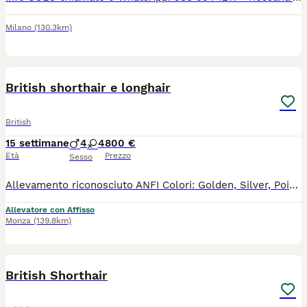
Milano
(130.3km)
11
British shorthair e longhair
British
15 settimane
4
4
800 €
Età
Prezzo
Sesso
Allevamento riconosciuto ANFI Colori: Golden, Silver, Point, Tabby Maschi e femmine Il gattino sarà ceduto con : - PEDIGREE ANFI - microchip, - libretto sanitario, - certificato di buona salute - registrazione al ASL - passaggio di proprietà - completamente sverminato - svezzato - completamente vaccinato - start kit kitten (crocchette, umido, gioco, etc) - assistenza post vendita Test negativi di PKD, FELV, FIV sono depositati a ANFI Il prezzo a partire da 800 euro
Allevatore con Affisso
Monza
(139.8km)
4
British Shorthair