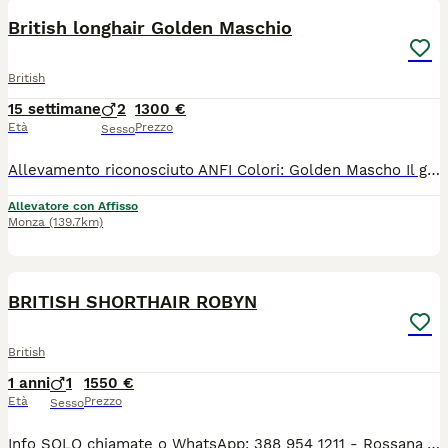
British longhair Golden Maschio
British
15 settimane
2
1300 €
Età
Prezzo
Sesso
Allevamento riconosciuto ANFI Colori: Golden Mascho Il gattino sarà ceduto con : - PEDIGREE ANFI - microchip, - libretto sanitario, - certificato di buona salute - registrazione al ASL - passaggio di proprietà - completamente sverminato - svezzato - completamente vaccinato - start kit kitten (crocchette, umido, gioco, etc) - assistenza post vendita Test negativi di PKD, FELV, FIV sono depositati a ANFI Il prezzo 1300
Allevatore con Affisso
Monza
(139.7km)
5
BRITISH SHORTHAIR ROBYN
British
1 anni
1
1550 €
Età
Prezzo
Sesso
Info SOLO chiamate o WhatsApp: 388 954 1211 - Rossana Allevamento Silvestro Club ENFI Il nostro splendido Robin, British Shorthair, nato il 21.08.2024, è disponibile come STALLONE PER RIPRODUZIONE. - Pedigree ENFI - Gruppo sanguigno B - Test FIV, FeLV e PKD negativi - Portatore di cinnamon Robin ha un carattere dolce, affettuoso e coccolone. È già papà di numerosi splendidi cuccioli. È un gatto che non marca il territorio ed è abituato a convivere con altri gatti. Purtroppo, nel nostro allevamento gli altri maschi hanno iniziato ad aggredirlo e, per il suo benessere, abbiamo deciso di trovargli una nuova sistemazione come stallone da riproduzione.