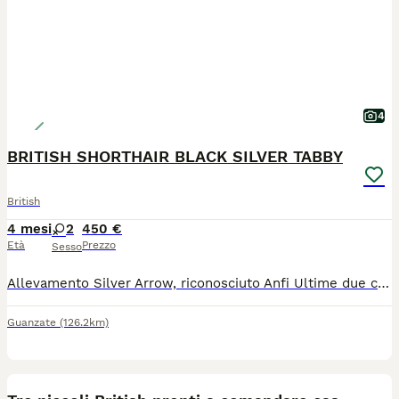
4
BRITISH SHORTHAIR BLACK SILVER TABBY
British
4 mesi
2
450 €
Età
Prezzo
Sesso
Allevamento Silver Arrow, riconosciuto Anfi Ultime due cucciole disponibili, nate da genitori di alta genealogia, allevati in ambiente familiare e abituati fin da subito al contatto umano. I nostri cuccioli sono abituati anche ai cani, nascono e crescono insieme ai nostri 3 pastori australiani. I piccoli verranno ceduti solo al giusto tempo, non prima dei 90 giorni, completi di: pedigree libretto sanitario vaccinazioni sverminazione contratto di cessione Genitori visibili, testati e selezionati. Cerchiamo famiglie serie e amorevoli. I nostri mici sono parte della famiglia e ci teniamo a restare in contatto con le famiglie e a seguire la crescita dei nostri bimbi.
Guanzate
(126.2km)
4