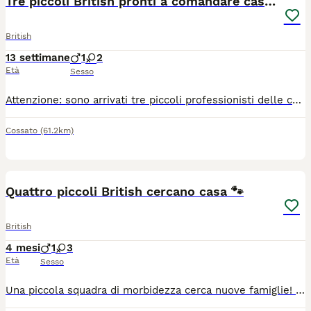
Tre piccoli British pronti a comandare casa 😸
British
13 settimane
1
2
Età
Sesso
Attenzione: sono arrivati tre piccoli professionisti delle coccole! Un maschietto e due femminucce British cercano una nuova casa e persone da conquistare. Sono dolci, curiosi, giocherelloni e hanno già capito una cosa importante: in casa comandano sempre i gatti! 😄 Cresciuti con amore in ambiente familiare, sono abituati alla lettiera e pronti a portare tante fusa, risate e un po’ di allegro disordine. Cerchiamo famiglie serie, responsabili e innamorate degli animali. Per informazioni e foto, scrivetemi esclusivamente su WhatsApp Business: 39 334 273 9258
Cossato
(61.2km)
5
Quattro piccoli British cercano casa 🐾
British
4 mesi
1
3
Età
Sesso
Una piccola squadra di morbidezza cerca nuove famiglie! Sono disponibili quattro bellissimi cuccioli British: un maschietto e tre femminucce. Sono dolci, curiosi, giocherelloni e già molto esperti nel conquistare il cuore delle persone. Amano mangiare, dormire in pose buffe e controllare tutto quello che succede in casa, come dei veri piccoli capi! 😄 Sono cresciuti in ambiente familiare con tanto affetto e sono già abituati alla lettiera. Cerchiamo per loro famiglie serie, responsabili e pronte a ricevere tante fusa. Per informazioni e foto, scrivetemi esclusivamente su WhatsApp Business: 39 3342739258