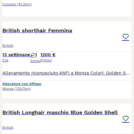
Cossato
(61.2km)
7
1
British shorthair Femmina
British
13 settimane
1
1200 €
Età
Prezzo
Sesso
Allevamento riconosciuto ANFI a Monza Colori: Golden Shaded femmine Il gattino sarà ceduto con : - PEDIGREE ANFI - microchip, - libretto sanitario, - certificato di buona salute - registrazione al ASL - passaggio di proprietà - completamente sverminato - svezzato - completamente vaccinato - start kit kitten (crocchette, umido, gioco, etc) - assistenza post vendita Test negativi di PKD, FELV, FIV sono depositati a ANFI Il prezzo 1200
Allevatore con Affisso
Monza
(139.7km)
5
British Longhair maschio Blue Golden Shell
British