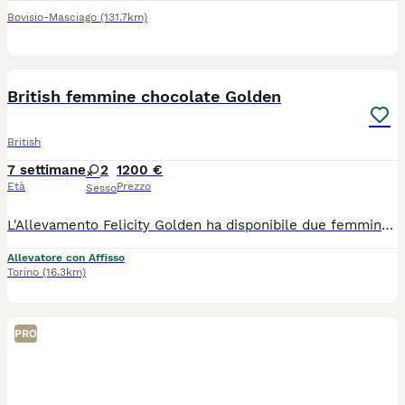
Bovisio-Masciago
(131.7km)
9
2
British femmine chocolate Golden
British
7 settimane
2
1200 €
Età
Prezzo
Sesso
L'Allevamento Felicity Golden ha disponibile due femmine British Shorthair nella colorazione chioccolate golden, con splendidi occhi verdi. Nata il 15/6/26, disponibile dal 7/9/26. 1 genitori sono testati per FIV, FeLV e PKD. Il cucciolo verrà ceduto con: * Libretto sanitario; * Doppia vaccinazione trivalente; * Regolare contratto di cessione; * Pedigree ENFI; * Kit cucciolo. Al momento della consegna sarà già svezzato, autonomo nell'alimentazione e abituato all'uso della lettiera e del tiragraffi. Per maggiori informazioni o fotografie, non esitate a contattarci.
Allevatore con Affisso
Torino
(16.3km)
PRO