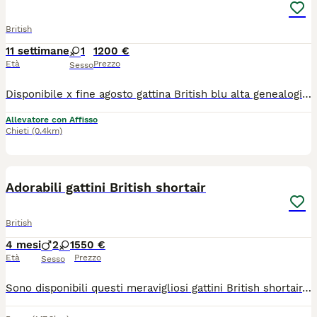
British
11 settimane
1
1200 €
Età
Prezzo
Sesso
Disponibile x fine agosto gattina British blu alta genealogia . genitori visibili titolati.test negativi.pedigree da compagnia microchip ciclo vaccinale completo sverminazioni.carattere dolcissimo.
Allevatore con Affisso
Chieti
(0.4km)
1
Adorabili gattini British shortair
British
4 mesi
2
1
550 €
Età
Prezzo
Sesso
Sono disponibili questi meravigliosi gattini British shortair,hanno compiuto i due mesi ,sono svezzati sverminati ,i genitori sono miei e visibili. Sono due maschi e una femmina di una numerosa cucciolata . Il prezzo è leggermente trattabile.