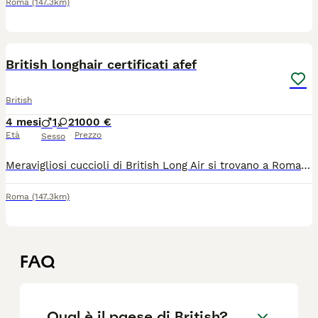
Roma
(147.3km)
8
British longhair certificati afef
British
4 mesi
1
2
1000 €
Età
Prezzo
Sesso
Meravigliosi cuccioli di British Long Air si trovano a Roma nel mio allevamento Tirabaci due femminucce disponibili ed un maschietto saranno ceduti con il loro libretto sanitario vaccinale completo microchip e pedigree. Per ulteriori informazioni contattare WhatsApp 347 44 32 402.
Roma
(147.3km)
FAQ
Qual è il paese di British?