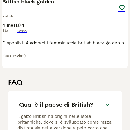
British black golden
British
4 mesi
4
Età
Sesso
Disponibili 4 adorabili femminuccie british black golden nate in casa il 6 aprile 2026 ,i genitori testati e negativi a malattie genetiche e filv /felv entrambi hanno pedegree enfi.. Saranno ceduti alle nuove famiglie con primo vaccino e sverminazione... Per contatti e info chiamare al numero 3200456042 Marco
Pisa
(116.8km)
FAQ
Qual è il paese di British?
Il gatto British ha origini nelle isole
britanniche, dove si è sviluppato come razza
distinta sia nella versione a pelo corto che