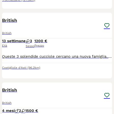
Truccazzano
(127.5km)
10
British
British
13 settimane
3
1200 €
Età
Prezzo
Sesso
Queste 3 splendide cucciole cercano una nuova famiglia....la mamma è una british Longhair mentre il papà è un highland straight ( scottish a pelo lungo) verranno cedute con doppia vaccinazione sverminati Microchip e con pedigree ENFI entro l'anno di età c'è l'obbligo di sterilizzazione entrambi i genitori visibili in allevamento e con tutti i test di salute
Costigliole d'Asti
(96.2km)
5
British
British
4 mesi
2
1
500 €