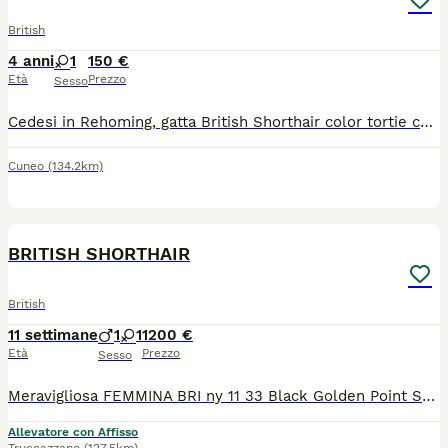
British
4 anni
1
150 €
Età
Prezzo
Sesso
Cedesi in Rehoming, gatta British Shorthair color tortie con bianco. Cercasi famiglia per questa splendida gatta, possibilmente senza altri gatti in casa. La gatta è sterilizzata, vaccinata e testata Filf e Felv. Richiesto rimborso spese.
Cuneo
(134.2km)
15
BRITISH SHORTHAIR
British
11 settimane
1
1
1200 €
Età
Prezzo
Sesso
Meravigliosa FEMMINA BRI ny 11 33 Black Golden Point Shaded e meraviglioso maschio ny 11 Black Golden Shaded. Pedigree ENFI PKD negativo , libretto sanitario, doppio vaccino, microchip. Genitori testati FIV/Felv negativi, PKD negativo. Per info 3488077518 Miss Candy
Allevatore con Affisso