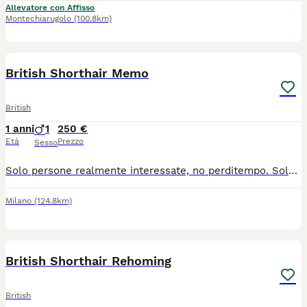
Allevatore con Affisso
Montechiarugolo
(100.8km)
4
British Shorthair Memo
British
1 anni
1
250 €
Età
Prezzo
Sesso
Solo persone realmente interessate, no perditempo. Solo chiamate: 📞 388 95 41 211 – Rossana Lui è Memo, nato il 30 luglio 2025. Ha appena compiuto un anno ed è un meraviglioso British Shorthair già castrato. Memo è un gatto vivace, affettuoso, dolcissimo, coccolone e giocherellone. È abituato alla vita in appartamento ed è pronto a regalare tanto amore e dolce compagnia. Verrà consegnato con: • pedigree • microchip • doppia vaccinazione • libretto sanitario • sverminazione • contratto di cessione • certificato veterinario di buona salute • test dei genitori negativi a FeLV, FIV e PKD1 • kit regalo con croccantini, ciotola e giocattolo Il British Shorthair è particolarmente adatto alla vita in appartamento grazie al suo carattere equilibrato, calmo e tollerante. Può convivere serenamente con bambini e altri animali domestici ed è generalmente facile da educare. Possibilità di consegna in tutta Italia, anche direttamente a domicilio. 📍 Visitate la nostra pagina Facebook: Silvestro Club Blue-Odd-Eyes British & Scottish Allevamento
Milano
(124.8km)
4
British Shorthair Rehoming
British