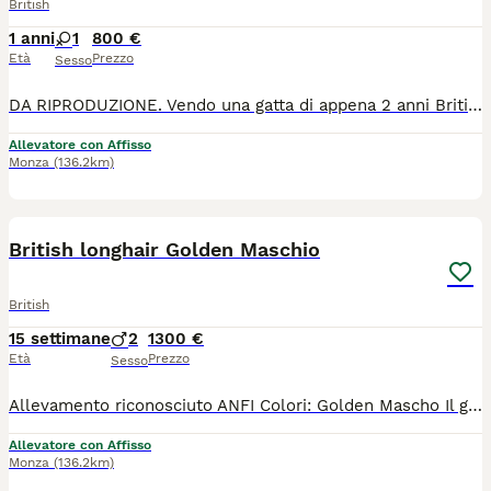
British
1 anni
1
800 €
Età
Prezzo
Sesso
DA RIPRODUZIONE. Vendo una gatta di appena 2 anni British longhair Colore: Point, nata aprile 2024 Dolce, tranquilla, autonoma, va d'accordo con tutti. Pedigree WCF, Certificato di buona salute Vaccinata, microchipata Www.miciovillage.it Allevamento ANFI "MicioVillage " a Monza P.S. CEDO QUALCHE ALTRA GATTA GIOVANE ADULTA . BELLISSIMI ESEMPLARI DEL NOSTRO ALLEVAMENTO. ANCHE DA RIPRODUZIONE DA CONPAGNIA 800 euro DA RIPRODUZIONE 1200 euro
Allevatore con Affisso
Monza
(136.2km)
6
1
British longhair Golden Maschio
British
15 settimane
2
1300 €
Età
Prezzo
Sesso
Allevamento riconosciuto ANFI Colori: Golden Mascho Il gattino sarà ceduto con : - PEDIGREE ANFI - microchip, - libretto sanitario, - certificato di buona salute - registrazione al ASL - passaggio di proprietà - completamente sverminato - svezzato - completamente vaccinato - start kit kitten (crocchette, umido, gioco, etc) - assistenza post vendita Test negativi di PKD, FELV, FIV sono depositati a ANFI Il prezzo 1300
Allevatore con Affisso
Monza
(136.2km)