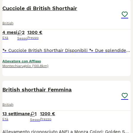
Cucciole di British Shorthair
British
4 mesi
2
1300 €
Età
Prezzo
Sesso
​🐾 Cucciole British Shorthair Disponibili 🐾 ​Due splendide gattine nate in ambiente familiare cercano una famiglia speciale: ​🐱 Blu: un'elegante nuvola grigia, dolcissima e con il classico mantello denso come un peluche. ​🐱 Fawn Bicolore: una colorazione rara, raffinata e dal fascino unico. ​Le cucciole hanno un carattere meraviglioso e vengono cedute con pedigree ufficiale, ciclo vaccinale completo, sverminazioni e libretto sanitario. ​📍 Contattami in privato per foto, video e dettagli. Solo veri interessati. Cell.3933280861
Allevatore con Affisso
Montechiarugolo
(100.8km)
7
1
British shorthair Femmina
British
13 settimane
1
1200 €
Età
Prezzo
Sesso
Allevamento riconosciuto ANFI a Monza Colori: Golden Shaded femmine Il gattino sarà ceduto con : - PEDIGREE ANFI - microchip, - libretto sanitario, - certificato di buona salute - registrazione al ASL - passaggio di proprietà - completamente sverminato - svezzato - completamente vaccinato - start kit kitten (crocchette, umido, gioco, etc) - assistenza post vendita Test negativi di PKD, FELV, FIV sono depositati a ANFI Il prezzo 1200