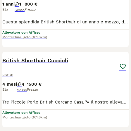
1 anni
1
800 €
Età
Prezzo
Sesso
Questa splendida British Shorthair di un anno e mezzo, dal nome dolcissimo come lei, cerca una nuova famiglia speciale. Hurma è una gatta dal carattere riservato e discreto: non è una gattina che si impone, ma una presenza silenziosa ed elegante che saprà conquistare il vostro cuore con i suoi tempi. Età: 1 anno e mezzo Stato: Già sterilizzata Dieta: Abituata a una dieta mista (umido e secco) Carattere: Timida inizialmente, cerca un ambiente sereno dove potersi sentire al sicuro. Cerchiamo per lei un contesto tranquillo, preferibilmente con persone che conoscano la natura dei British e sappiano rispettare i suoi spazi. Se pensate di essere la famiglia "giusta" per farla sbocciare, contattatemi in privato.
Allevatore con Affisso
Montechiarugolo
(101.8km)
7
British Shorthair Cuccioli
British
4 mesi
4
1500 €
Età
Prezzo
Sesso
Tre Piccole Perle British Cercano Casa 🐾 Il nostro allevamento è lieto di presentare le figlie di Hurma, nate e cresciute in un ambiente familiare, circondate da amore e cure costanti. Cerchiamo per loro delle famiglie speciali, consapevoli e pronte ad accogliere la dolcezza e la riservatezza tipiche della razza British Shorthair. Le piccole saranno pronte per raggiungere le loro nuove case dopo aver completato il ciclo vaccinale e lo svezzamento. 🌸 Le Sorelline disponibili: La Bicolor (Blu e Bianco): Un perfetto equilibrio di eleganza e simmetria. Un mantello soffice e un carattere che sta sbocciando giorno dopo giorno. La Blu: La classica bellezza britannica. Un mantello grigio-blu profondo e vellutato, l'essenza dell'aristocrazia felina. La Panna e Fawn: Una combinazione di colori rara e delicata. Dai toni caldi e pastello, è una vera piccola rarità per amanti delle sfumature ricercate.
Allevatore con Affisso
Montechiarugolo
(101.8km)
4