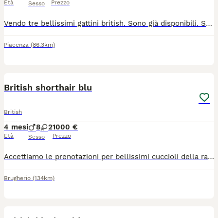
Età
Prezzo
Sesso
Vendo tre bellissimi gattini british. Sono già disponibili. Sono due maschi e una femmina. Chi è interessato mi può contattare.
Piacenza
(86.3km)
38
1
British shorthair blu
British
4 mesi
8
2
1000 €
Età
Prezzo
Sesso
Accettiamo le prenotazioni per bellissimi cuccioli della razza British shorthair - maschietti. Pronte a trasferirsi nella nuova casa a metà giugno ad età di 3 mes, dopo aver effettuato tutti i vaccini, microchip, avranno il libretto sanitario personale e certificato di cessione. Tutti i cuccioli sono con il pedigree . I genitori sono testati FIV/FELV, PKD - negativo. Sono visibili i cuccioli e anche i genitori. Per ult info via whatsapp 3358177195 Siamo a Milano ma eventualmente possibile effettuare la consegna. Allevamento italiano.
Brugherio
(134km)
9