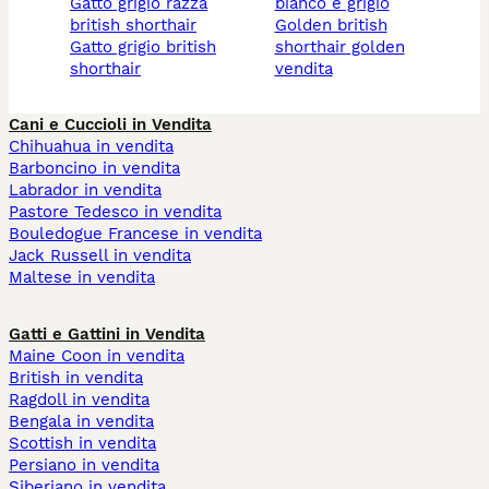
gatto grigio razza
bianco e grigio
british shorthair
golden british
gatto grigio british
shorthair golden
shorthair
vendita
Cani e Cuccioli in Vendita
Chihuahua in vendita
Barboncino in vendita
Labrador in vendita
Pastore Tedesco in vendita
Bouledogue Francese in vendita
Jack Russell in vendita
Maltese in vendita
Gatti e Gattini in Vendita
Maine Coon in vendita
British in vendita
Ragdoll in vendita
Bengala in vendita
Scottish in vendita
Persiano in vendita
Siberiano in vendita