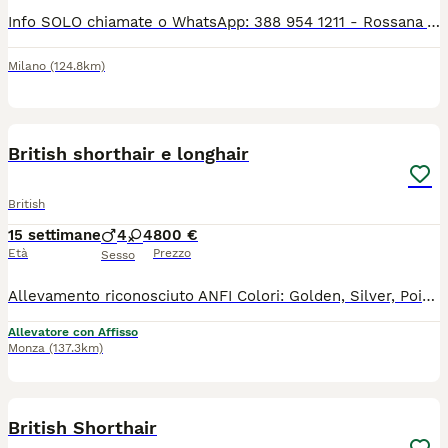
Info SOLO chiamate o WhatsApp: 388 954 1211 - Rossana Allevamento Silvestro Club ENFI Il nostro splendido Robin, British Shorthair, nato il 21.08.2024, è disponibile come STALLONE PER RIPRODUZIONE. - Pedigree ENFI - Gruppo sanguigno B - Test FIV, FeLV e PKD negativi - Portatore di cinnamon Robin ha un carattere dolce, affettuoso e coccolone. È già papà di numerosi splendidi cuccioli. È un gatto che non marca il territorio ed è abituato a convivere con altri gatti. Purtroppo, nel nostro allevamento gli altri maschi hanno iniziato ad aggredirlo e, per il suo benessere, abbiamo deciso di trovargli una nuova sistemazione come stallone da riproduzione.
Milano
(124.8km)
11
British shorthair e longhair
British
15 settimane
4
4
800 €
Età
Prezzo
Sesso
Allevamento riconosciuto ANFI Colori: Golden, Silver, Point, Tabby Maschi e femmine Il gattino sarà ceduto con : - PEDIGREE ANFI - microchip, - libretto sanitario, - certificato di buona salute - registrazione al ASL - passaggio di proprietà - completamente sverminato - svezzato - completamente vaccinato - start kit kitten (crocchette, umido, gioco, etc) - assistenza post vendita Test negativi di PKD, FELV, FIV sono depositati a ANFI Il prezzo a partire da 800 euro
Allevatore con Affisso
Monza
(137.3km)
4
British Shorthair