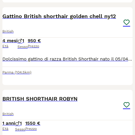
4
1
Gattino British shorthair golden chell ny12
British
4 mesi
1
950 €
Età
Prezzo
Sesso
Dolcissimo gattino di razza British Shorthair nato il 05/04/26 . Colore black golden cincilla ny12. È possibile venire a vedere .Per appuntamento contattatemi tramite WhatsApp . Genitori di pura razza mamma British Shorthair golden chell ny12, papà British Shorthair golden Chell ny 12 entrambi con Pedigree di alta genealogia linea oro . Al momento di consegna gattino avra: *controlli veterinario , *vaccinazione , *libretto sanitario personale, *test FIV, FELV, *completamente autonomo Per qualsiasi info, video appuntamento contattatemi tramite WhatsApp 3314328169
Parma
(104.5km)
5
BRITISH SHORTHAIR ROBYN
British
1 anni
1
1550 €
Età
Prezzo
Sesso