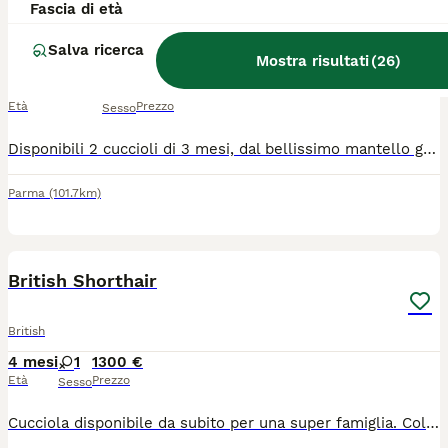
cuccioli British Shorthair
Fascia di età
Salva ricerca
British
Mostra risultati
(
26
)
14 settimane
2
200 €
Età
Prezzo
Sesso
Disponibili 2 cuccioli di 3 mesi, dal bellissimo mantello grigio chiaro. Sono cresciuti in ambiente familiare, abituati al contatto con le persone, dolci, affettuosi, socievoli e giocherelloni. ✔️ Abituati alla lettiera ✔️ Mangiano autonomamente ✔️ Genitori visibili in foto ✔️ Disponibili foto di mamma, papà e nonni su richiesta
Parma
(101.7km)
5
British Shorthair
British
4 mesi
1
1300 €
Età
Prezzo
Sesso
Cucciola disponibile da subito per una super famiglia. Colorazione Fawn Bicolor Occhi Ambra Morbida come un peluche Ideale per famiglia con bambini. Chiamare o WhatsApp 3933280861