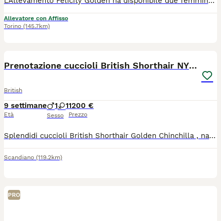
L'Allevamento Felicity Golden ha disponibile due femmine British Shorthair nella colorazione chioccolate golden, con splendidi occhi verdi. Nata il 15/6/26, disponibile dal 7/9/26. 1 genitori sono testati per FIV, FeLV e PKD. Il cucciolo verrà ceduto con: * Libretto sanitario; * Doppia vaccinazione trivalente; * Regolare contratto di cessione; * Pedigree ENFI; * Kit cucciolo. Al momento della consegna sarà già svezzato, autonomo nell'alimentazione e abituato all'uso della lettiera e del tiragraffi. Per maggiori informazioni o fotografie, non esitate a contattarci.
Allevatore con Affisso
Torino
(145.7km)
11
Prenotazione cuccioli British Shorthair NY12
British
9 settimane
1
1
1200 €
Età
Prezzo
Sesso
Splendidi cuccioli British Shorthair Golden Chinchilla , nati il 1.06.26 , pronti per andare in una nuova famiglia i primi di settembre. I gattini crescono in un ambiente familiare, sono abituati alla lettiera, tira graffi e godono di ottima salute. Verranno ceduti muniti di : -Libretto sanitario. -Ciclo di sverminazione completato. -Primi vaccini effettuati. -Certificato medico veterinario di buona salute. -Pedigree ufficiale ENFI -Con i microchip inseriti I genitori sono esenti da patologie genetiche , possiedono pedigree d’eccellenza , occhi verdi e sono testati negativi alle principali patologie della razza (PKD, HCM FIV/FeLV),con la posizione riproduttiva ENFI. Gattini disponibili: 1.Gattino British Shorthair N12. Mantello Black Golden Shell (chinchilla) chiarissimo e luminoso, identico ai genitori. 2.Gattina British Shorthair N.12. Mantello Black Golden Shell( chinchilla) dalle caratteristiche morfologiche eccellenti. I cuccioli sono disponibili sia come animale domestico di compagnia , sia da riproduzione.
Scandiano
(119.2km)
PRO