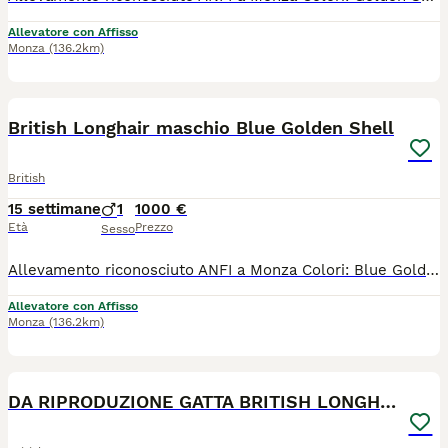
Allevatore con Affisso
Monza
(136.2km)
5
British Longhair maschio Blue Golden Shell
British
15 settimane
1
1000 €
Età
Prezzo
Sesso
Allevamento riconosciuto ANFI a Monza Colori: Blue Golden Shell Maschio Il gattino sarà ceduto con : - PEDIGREE ANFI - microchip, - libretto sanitario, - certificato di buona salute - registrazione al ASL - passaggio di proprietà - completamente sverminato - svezzato - completamente vaccinato - start kit kitten (crocchette, umido, gioco, etc) - assistenza post vendita Test negativi di PKD, FELV, FIV sono depositati a ANFI Il prezzo 1000 euro
Allevatore con Affisso
Monza
(136.2km)
7
1
DA RIPRODUZIONE GATTA BRITISH LONGHAIR