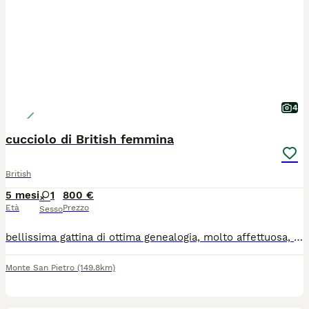
4
cucciolo di British femmina
British
5 mesi
1
800 €
Età
Prezzo
Sesso
bellissima gattina di ottima genealogia, molto affettuosa, visibile con la madre, abituata alla lettiera
Monte San Pietro
(149.8km)
8