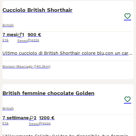
Cucciolo British Shorthair
British
7 mesi
1
900 €
Età
Prezzo
Sesso
Ultimo cucciolo di British Shorthair colore blu,con un carattere molto affettuoso e dolce. Nato 10/12/2025 Completamente pronto per cambiare la casa (vaccini, microchip, sverminazione) Più info tramite whatsapp 393493636530
Bovisio-Masciago
(140.3km)
9
2
British femmine chocolate Golden
British
7 settimane
2
1200 €
Età
Prezzo
Sesso