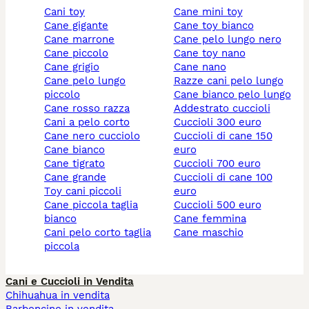
cani toy
cane mini toy
cane gigante
cane toy bianco
cane marrone
cane pelo lungo nero
cane piccolo
cane toy nano
cane grigio
cane nano
cane pelo lungo
razze cani pelo lungo
piccolo
cane bianco pelo lungo
cane rosso razza
addestrato cuccioli
cani a pelo corto
cuccioli 300 euro
cane nero cucciolo
cuccioli di cane 150
cane bianco
euro
cane tigrato
cuccioli 700 euro
cane grande
cuccioli di cane 100
toy cani piccoli
euro
cane piccola taglia
cuccioli 500 euro
bianco
cane femmina
cani pelo corto taglia
cane maschio
piccola
Cani e Cuccioli in Vendita
Chihuahua in vendita