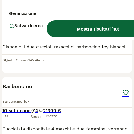
Cuccioli di barboncino toy maschi bianchi
Generazione
Barboncino Toy
Salva ricerca
4 mesi
2
1500 €
Mostra risultati
(
10
)
Età
Prezzo
Sesso
Disponibili due cuccioli maschi di barboncino toy bianchi. Vengono consegnati con ciclo completo di sverminazione, vaccinazioni, microchip, petigree ENCI e registrazione all'anagrafe canina ASL. Molto affettuosi e con ottimo carattere. Genitori visibili.
Olgiate Olona
(145.4km)
5
1
Barboncino
Barboncino Toy
10 settimane
4
2
1300 €
Età
Prezzo
Sesso
Cucciolata disponibile 4 maschi e due femmine, verranno ceduti con libretto sanitario, sverminati, vaccinati, microchip, passaggio di proprietà e residenza