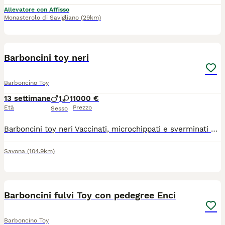
Allevatore con Affisso
Monasterolo di Savigliano
(29km)
5
Barboncini toy neri
Barboncino Toy
13 settimane
1
1
1000 €
Età
Prezzo
Sesso
Barboncini toy neri Vaccinati, microchippati e sverminati Certificato genealogico allianz 12 mesi di garanzia su malattie invalidanti 2 mesi Visibile in allevamento e videochiamata Disponibile da subito anche consegna Maschio 1000€ Femmina 1300€
Savona
(104.9km)
2
Barboncini fulvi Toy con pedegree Enci
Barboncino Toy