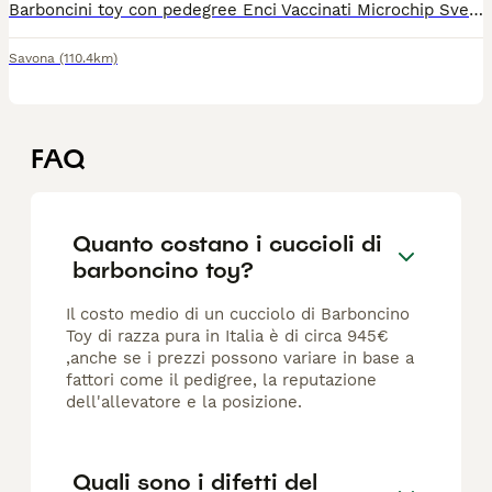
Barboncini toy con pedegree Enci Vaccinati Microchip Sverminati Pedegree Enci Test genetici dei genitori Visibili in allevamento e videochiamata Disponibile anche la consegna 12 mesi di garanzia per malattie invalidanti Abituati alla traversina 2500€ per maschietti 3500€ per femmina
Savona
(110.4km)
FAQ
Quanto costano i cuccioli di
barboncino toy?
Il costo medio di un cucciolo di Barboncino
Toy di razza pura in Italia è di circa 945€
,anche se i prezzi possono variare in base a
fattori come il pedigree, la reputazione
dell'allevatore e la posizione.
Quali sono i difetti del