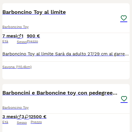
Barboncino Toy al limite
Barboncino Toy
7 mesi
1
900 €
Età
Prezzo
Sesso
Barboncino Toy al limite Sarà da adulto 27/29 cm al garrese Vaccinato, microchippato e sverminato Certificato genealogico allianz 12 mesi di garanzia su malattie invalidanti Nato il 10/01 Visibile in allevamento e videochiamata Disponibile anche consegna
Savona
(110.4km)
6
Barboncini e Barboncine toy con pedegree Enci
Barboncino Toy
3 mesi
3
1
2500 €
Età
Prezzo
Sesso