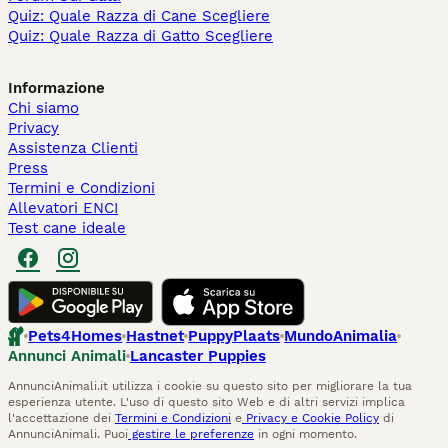
Quiz: Quale Razza di Cane Scegliere
Quiz: Quale Razza di Gatto Scegliere
Informazione
Chi siamo
Privacy
Assistenza Clienti
Press
Termini e Condizioni
Allevatori ENCI
Test cane ideale
Pets4Homes
Hastnet
PuppyPlaats
MundoAnimalia
Annunci Animali
Lancaster Puppies
AnnunciAnimali.it utilizza i cookie su questo sito per migliorare la tua
esperienza utente. L'uso di questo sito Web e di altri servizi implica
l'accettazione dei
Termini e Condizioni
e
Privacy e Cookie Policy
di
AnnunciAnimali. Puoi
gestire le preferenze
in ogni momento.