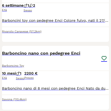
6 settimane
1
2
Età
Sesso
Barboncini toy con pedegree Enci Colore fulvo, nati il 27/06/2026 Mamma toy red brown di 25 cm al garrese Papà toy albicocca di 24 cm al garrese Entrambi i genitori hanno pedegree Enci, dna depositato, test genetici pacchetto barbone clear (esenti da malattie ereditarie) e certificato ufficiale celemasche che attesta che entrambi sono esenti dalla lussazione della rotula e dna depositato I cuccioli verranno ceduti per fine agosto/inizio settembre da valutare in base all’andamento della crescita se necessario rimanere di più con la mamma Saranno ceduti vaccinati, microchippati e sverminati, con pedegree Enci e tutti i test effettuati sui genitori, kit Puppy e supporto costante da parte mia per le nuove famiglie I cuccioli ed i genitori sono visibili di persona e sono disponibili alla prenotazione Sono disponibili un maschietto e due femminucce Preciso che i cuccioli verranno ceduti solo a famiglie che superano i requisiti che ritengo necessari per un cucciolo di questo tipo, quali tempo da dedicare e amore per gli animali
Rivarolo Canavese
(57.2km)
2
Barboncino nano con pedegree Enci
Barboncino Toy
10 mesi
1
2200 €
Età
Prezzo
Sesso
Barboncino nano di 8 mesi con pedegree Enci Nato da due genitori toy Adesso 29 cm al garrese Test genetici dei genitori Pedegree Enci Garanzia di 12 mesi su malattie invalidanti Visibile in allevamento e videochiamata Abituato alla traversina
Savona
(110.4km)
5