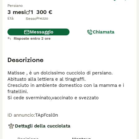
Persiano
3 mesi
1
300 €
Età
Prezzo
Sesso
Messaggio
Chiamata
Risposte entro 2 ore
Descrizione
Matisse , è un dolcissimo cucciolo di persiano.

Abituato alla lettiera e al tiragraffi.

Cresciuto in ambiente domestico con la mamma e i 
fratellini.

Si cede sverminato,vaccinato e svezzato
ID annuncio
:
TApFcsl0n
Dettagli della cucciolata