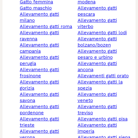
gatto femmina
modena
gatto maschio
allevamento gatti
allevamento gatti
pescara
milano
allevamento gatti
allevamento gatti roma
viterbo
allevamento gatti
allevamento gatti lodi
ravenna
allevamento gatti
allevamento gatti
bolzano/bozen
campania
allevamento gatti
allevamento gatti
pesaro e urbino
perugia
allevamento gatti
allevamento gatti
ancona
frosinone
allevamenti gatti prato
allevamento gatti
allevamento gatti la
gorizia
spezia
allevamento gatti
allevamento gatti
savona
veneto
allevamento gatti
allevamento gatti
pordenone
treviso
allevamento gatti
allevamento gatti pisa
trieste
allevamento gatti
allevamento gatti
imperia
verona
allevamento gatti siena