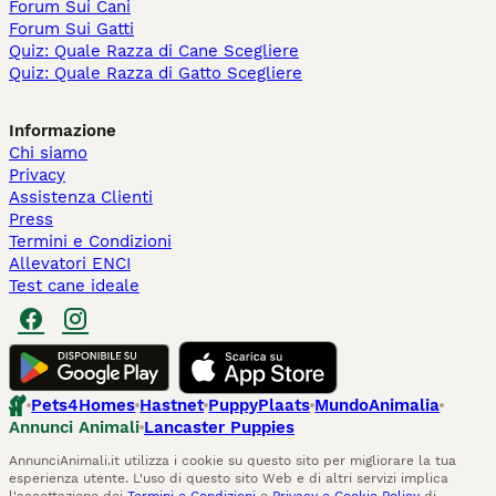
Forum Sui Cani
Forum Sui Gatti
Quiz: Quale Razza di Cane Scegliere
Quiz: Quale Razza di Gatto Scegliere
Informazione
Chi siamo
Privacy
Assistenza Clienti
Press
Termini e Condizioni
Allevatori ENCI
Test cane ideale
Pets4Homes
Hastnet
PuppyPlaats
MundoAnimalia
Annunci Animali
Lancaster Puppies
AnnunciAnimali.it utilizza i cookie su questo sito per migliorare la tua
esperienza utente. L'uso di questo sito Web e di altri servizi implica