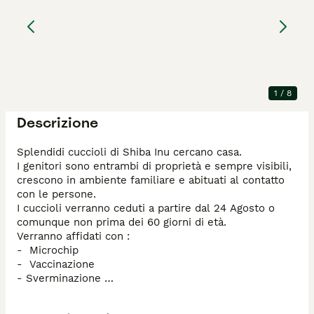
Shiba Inu
7 settimane
2
2
1200 €
Età
Prezzo
Sesso
Messaggio
Chiamata
1
/
8
Descrizione
Splendidi cuccioli di Shiba Inu cercano casa. 

I genitori sono entrambi di proprietà e sempre visibili, 
crescono in ambiente familiare e abituati al contatto 
con le persone. 

I cuccioli verranno ceduti a partire dal 24 Agosto o 
comunque non prima dei 60 giorni di età. 

Verranno affidati con : 

-  Microchip 

-  Vaccinazione

- Sverminazione 

-Iscrizione anagrafe canina 

- Pedigree Enci
