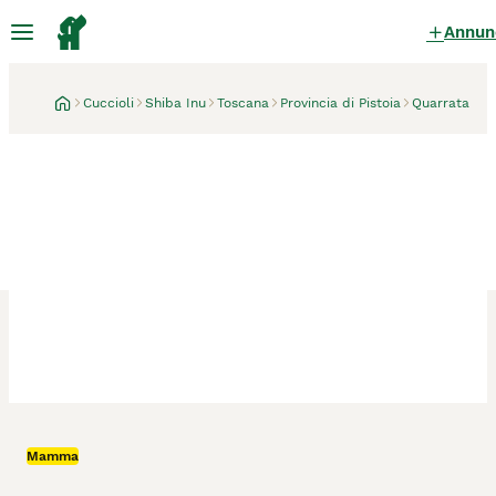
Annun
Cuccioli
Shiba Inu
Toscana
Provincia di Pistoia
Quarrata
Quarrata
Mamma
Cuccioli di Shiba Inu