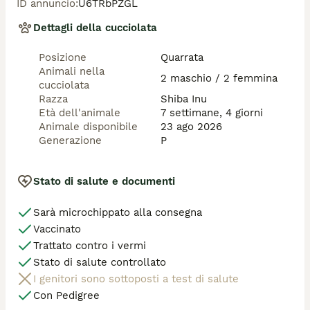
ID annuncio
:
U6TRbPZGL
Amiamo i nostri cani e questa razza, per questo se è 
Dettagli della cucciolata
la prima volta con uno Shiba ti consigliamo un iniziale 
percorso educativo con addestratore. Gli Shiba sono 
Posizione
Quarrata
intelligenti, curiosi, amanti delle passeggiate e adatti 
Animali nella
ai bambini. Hanno bisogno di coerenza e rispetto dei 
2 maschio / 2 femmina
cucciolata
loro tempi. 

Razza
Shiba Inu
Sanno essere affabili e dolci, ma anche testardi... per 
Età dell'animale
7 settimane, 4 giorni
questo il rinforzo positivo è la strada migliore 
Animale disponibile
23 ago 2026
nell'educarli.

Generazione
P
Saranno dei meravigliosi compagni di vita.

Per altre informazioni contatta il numero :  3393881121 
Stato di salute e documenti
Sarà microchippato alla consegna
Vaccinato
Trattato contro i vermi
Stato di salute controllato
I genitori sono sottoposti a test di salute
Con Pedigree