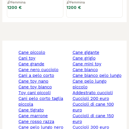
Femmina
Femmina
1200 €
1200 €
cane piccolo
cane gigante
cani toy
cane grigio
cane grande
cane mini toy
cane nero cucciolo
cane bianco
cani a pelo corto
cane bianco pelo lungo
cane toy nano
cane pelo lungo
cane toy bianco
piccolo
toy cani piccoli
addestrato cuccioli
cani pelo corto taglia
cuccioli 200 euro
piccola
cuccioli di cane 100
cane tigrato
euro
cane marrone
cuccioli di cane 150
cane rosso razza
euro
cane pelo lungo nero
cuccioli 300 euro