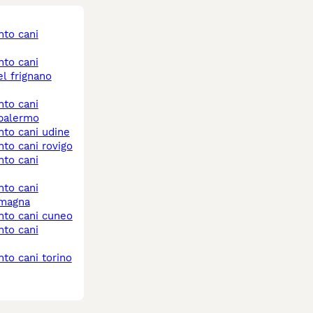
el frignano
 palermo
nto cani udine
nto cani rovigo
omagna
nto cani cuneo
nto cani torino