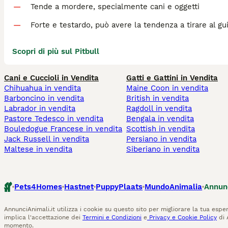
Tende a mordere, specialmente cani e oggetti
Forte e testardo, può avere la tendenza a tirare al gu
Scopri di più sul Pitbull
Cani e Cuccioli in Vendita
Gatti e Gattini in Vendita
Chihuahua in vendita
Maine Coon in vendita
Barboncino in vendita
British in vendita
Labrador in vendita
Ragdoll in vendita
Pastore Tedesco in vendita
Bengala in vendita
Bouledogue Francese in vendita
Scottish in vendita
Jack Russell in vendita
Persiano in vendita
Maltese in vendita
Siberiano in vendita
Pets4Homes
Hastnet
PuppyPlaats
MundoAnimalia
Annun
AnnunciAnimali.it utilizza i cookie su questo sito per migliorare la tua esper
implica l'accettazione dei
Termini e Condizioni
e
Privacy e Cookie Policy
di 
momento.