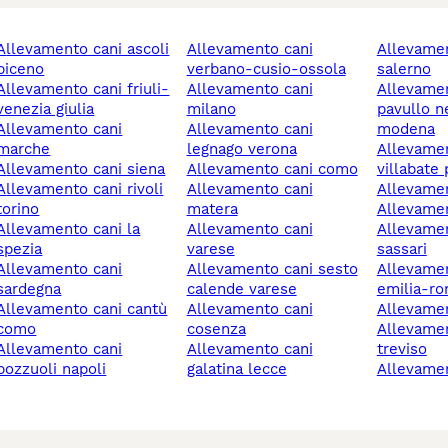
nto cani ascoli
allevamento cani
allevamento cani
piceno
verbano-cusio-ossola
salerno
nto cani friuli-
allevamento cani
allevamento cani
venezia giulia
milano
pavullo n
amento cani
allevamento cani
modena
marche
legnago verona
allevamento cani
allevamento cani siena
allevamento cani como
villabate
nto cani rivoli
allevamento cani
allevame
torino
matera
allevame
mento cani la
allevamento cani
allevamento cani
spezia
varese
sassari
amento cani
allevamento cani sesto
allevamento cani
sardegna
calende varese
emilia-r
ento cani cantù
allevamento cani
allevame
como
cosenza
allevamento cani
amento cani
allevamento cani
treviso
pozzuoli napoli
galatina lecce
allevame