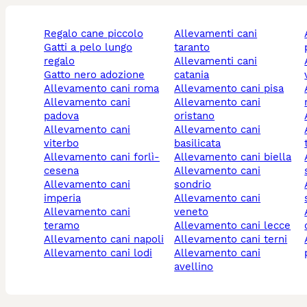
regalo cane piccolo
allevamenti cani
allevame
gatti a pelo lungo
taranto
regalo
allevamenti cani
allevame
gatto nero adozione
catania
allevamento cani roma
allevamento cani pisa
allev
allevamento cani
allevamento cani
padova
oristano
allevamento cani
allevamento cani
allevame
viterbo
basilicata
allevamento cani forlì-
allevamento cani biella
alleva
cesena
allevamento cani
allevamento cani
sondrio
allev
imperia
allevamento cani
allevamento cani
veneto
allevam
teramo
allevamento cani lecce
allevamento cani napoli
allevamento cani terni
allev
allevamento cani lodi
allevamento cani
avellino