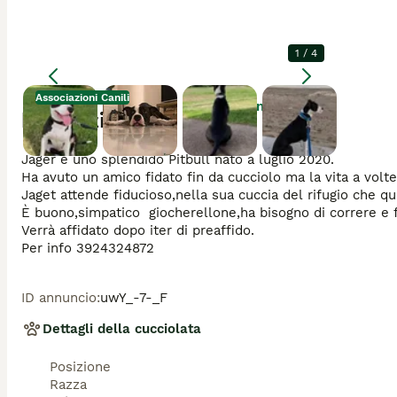
1
/
4
Associazioni Canili
Ingrandire
Descrizione
Jager è uno splendido Pitbull nato a luglio 2020.

Ha avuto un amico fidato fin da cucciolo ma la vita a volte
Jaget attende fiducioso,nella sua cuccia del rifugio che q
È buono,simpatico  giocherellone,ha bisogno di correre e f
Verrà affidato dopo iter di preaffido. 

Per info 3924324872
ID annuncio
:
uwY_-7-_F
Dettagli della cucciolata
Posizione
Razza