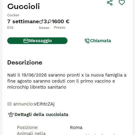
Cuccioli
Cocker
7 settimane
3
1
600 €
Età
Prezzo
Sesso
Messaggio
Chiamata
Descrizione
Nati il 19/06/2026 saranno pronti x la nuova famiglia a 
fine agosto saranno ceduti con il primo vaccino e 
microchip libretto sanitario 
ID annuncio
:
vEIhtcZAj
Dettagli della cucciolata
Posizione
Roma
Animali nella