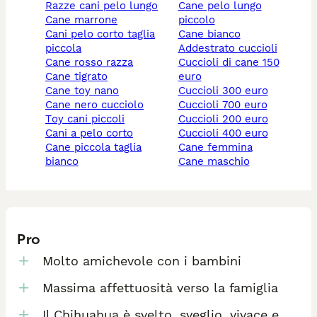
razze cani pelo lungo
cane pelo lungo
cane marrone
piccolo
cani pelo corto taglia
cane bianco
piccola
addestrato cuccioli
cane rosso razza
cuccioli di cane 150
cane tigrato
euro
cane toy nano
cuccioli 300 euro
cane nero cucciolo
cuccioli 700 euro
toy cani piccoli
cuccioli 200 euro
cani a pelo corto
cuccioli 400 euro
cane piccola taglia
cane femmina
bianco
cane maschio
Pro
Molto amichevole con i bambini
Massima affettuosità verso la famiglia
Il Chihuahua è svelto, sveglio, vivace e