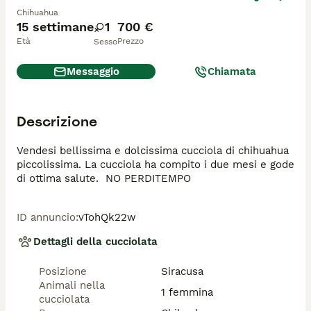
Chihuahua
15 settimane
1
700 €
Età
Prezzo
Sesso
Messaggio
Chiamata
Descrizione
Vendesi bellissima e dolcissima cucciola di chihuahua 
piccolissima. La cucciola ha compito i due mesi e gode 
di ottima salute.  NO PERDITEMPO 
ID annuncio
:
vTohQk22w
Dettagli della cucciolata
Posizione
Siracusa
Animali nella
1 femmina
cucciolata