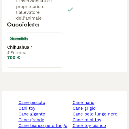
L'inserzionista è il
proprietario o
l'allevatore
dell'animale
Cucciolata
Disponibile
Chihuahua 1
Femmina
700 €
cane piccolo
cane nano
cani toy
cane grigio
cane gigante
cane pelo lungo nero
cane grande
cane mini toy
cane bianco pelo lungo
cane toy bianco