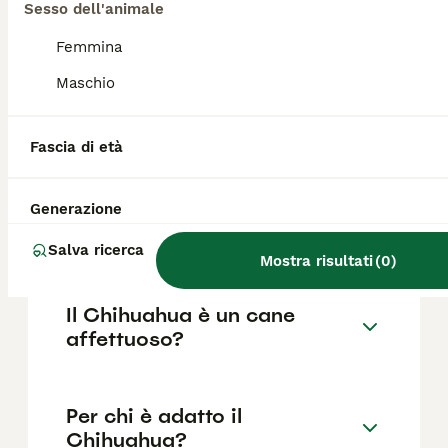
razza pura in Italia è di circa 689€ ,anche se
Sesso dell'animale
i prezzi possono variare in base a fattori
come il pedigree, la reputazione
Femmina
dell'allevatore e la posizione.
Maschio
Quali sono i difetti del
Fascia di età
Chihuahua?
Generazione
Il Chihuahua è aggressivo?
Salva ricerca
Mostra risultati
(
0
)
Il Chihuahua è un cane
affettuoso?
Per chi è adatto il
Chihuahua?